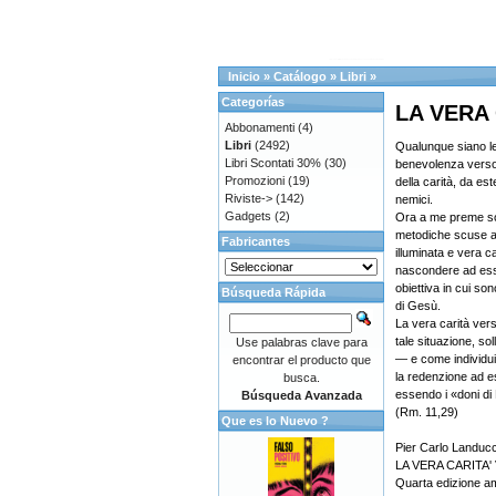
Inicio
»
Catálogo
»
Libri
»
Categorías
LA VERA
Abbonamenti
(4)
Libri
(2492)
Qualunque siano le 
Libri Scontati 30%
(30)
benevolenza verso 
Promozioni
(19)
della carità, da e
Riviste->
(142)
nemici.
Gadgets
(2)
Ora a me preme sop
metodiche scuse a 
Fabricantes
illuminata e vera c
nascondere ad essi
obiettiva in cui so
Búsqueda Rápida
di Gesù.
La vera carità verso
tale situazione, so
Use palabras clave para
— e come individui
encontrar el producto que
la redenzione ad e
busca.
essendo i «doni di 
Búsqueda Avanzada
(Rm. 11,29)
Que es lo Nuevo ?
Pier Carlo Landucc
LA VERA CARITA
Quarta edizione am