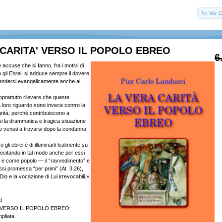
Ver C
 CARITA' VERSO IL POPOLO EBREO
6
accuse che si fanno, fra i motivi di
gli Ebrei, si adduce sempre il dovere
stendersi evangelicamente anche ai
rattutto rilevare che queste
loro riguardo sono invece contro la
arità, perché contribuiscono a
 la drammatica e tragica situazione
no venuti a trovarsi dopo la condanna
 gli ebrei è di illuminarli lealmente su
llecitando in tal modo anche per essi
 e come popolo — il “ravvedimento” e
ssi promessa “per primi” (At. 3,26),
Dio e la vocazione di Lui irrevocabili.»
i
' VERSO IL POPOLO EBREO
pliata