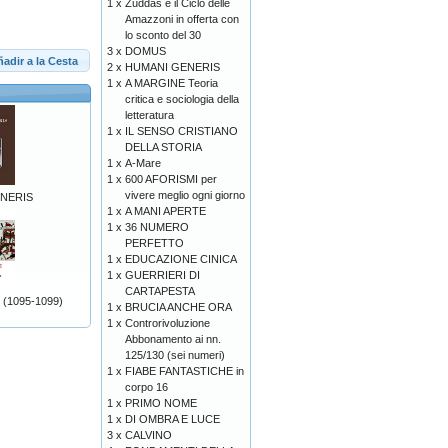
1 x
Zuddas e il Ciclo delle
Amazzoni in offerta con
lo sconto del 30
3 x
DOMUS
adir a la Cesta
2 x
HUMANI GENERIS
1 x
A MARGINE Teoria
critica e sociologia della
letteratura
1 x
IL SENSO CRISTIANO
DELLA STORIA
1 x
A-Mare
1 x
600 AFORISMI per
vivere meglio ogni giorno
NERIS
1 x
A MANI APERTE
1 x
36 NUMERO
PERFETTO
1 x
EDUCAZIONE CINICA
1 x
GUERRIERI DI
CARTAPESTA
(1095-1099)
1 x
BRUCIA ANCHE ORA
1 x
Controrivoluzione
Abbonamento ai nn.
125/130 (sei numeri)
1 x
FIABE FANTASTICHE in
corpo 16
1 x
PRIMO NOME
1 x
DI OMBRA E LUCE
3 x
CALVINO