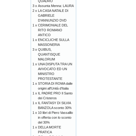
QUADRO
3 x
Assunta Menna: LAURA
2 x
LA CASA NATALE DI
GABRIELE
D'ANNUNZIO DVD
1 x
CERIMONIALE DEL
RITO ROMANO
ANTICO
1 x
ENCICLICHE SULLA
MASSONERIA
3 x
QUIBUS,
QUANTISQUE
MALORUM
1 x
UNA DISPUTA TRA UN
AVVOCATO ED UN
MINISTRO
PROTESTANTE
1 x
STORIA DI ROMA dalle
origini all'Unità d'Italia
1 x
IL PADRE PRO Il Santo
dei Cristeros
1 x
IL FANTASY DI SILVIA
BANZOLA sconto 30%
1 x
10 libri di Piero Vassalllo
in offerta con lo sconto
del 30%
1 x
DELLA MORTE
PRATICA