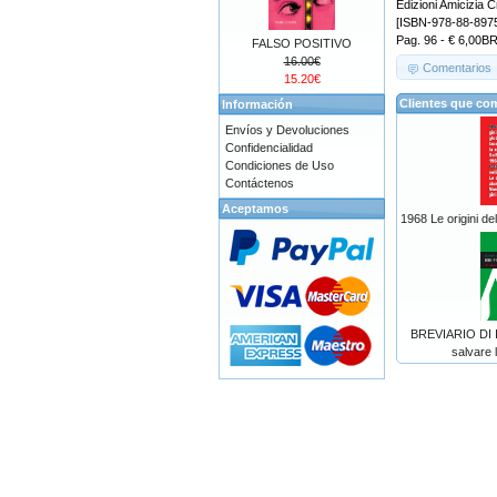
Edizioni Amicizia C
[ISBN-978-88-897
Pag. 96 - € 6,00B
FALSO POSITIVO
16.00€
Comentarios
15.20€
Clientes que co
Información
Envíos y Devoluciones
Confidencialidad
Condiciones de Uso
Contáctenos
Aceptamos
1968 Le origini de
BREVIARIO DI I
salvare 