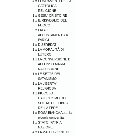
4 x
FONDAMENTI DELLA
CATTOLICA
RELIGIONE
1 x
GESU' CRISTO RE
1 x
IL RISVEGLIO DEL
FUOCO
3 x
FATALE
APPUNTAMENTO A
PARIGI
1 x
DISEREDATI
1 x
LA MORALITÀ DI
LUTERO
1 x
LA CONVERSIONE DI
ALFONSO MARIA
RATISBONNE
1 x
LE SETTE DEL
SATANISMO
1 x
LA LIBERTA'
RELIGIOSA
1 x
PICCOLO
CATECHISMO DEL
SOLDATO IL LIBRO
DELLA FEDE
1 x
ROSA BIANCA Adra, la
piccola convertita
1 x
STATO, PATRIA,
NAZIONE
4 x
LA MALEDIZIONE DEL