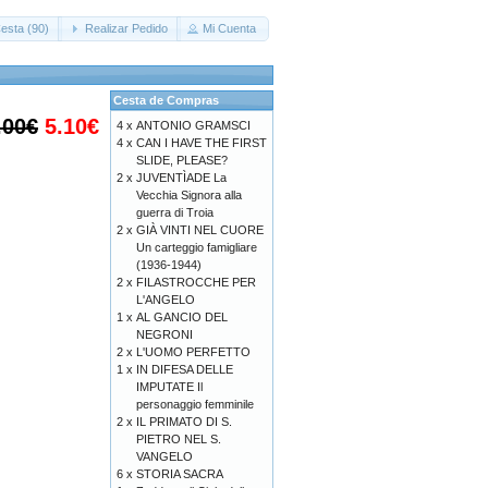
esta (90)
Realizar Pedido
Mi Cuenta
Cesta de Compras
.00€
5.10€
4 x
ANTONIO GRAMSCI
4 x
CAN I HAVE THE FIRST
SLIDE, PLEASE?
2 x
JUVENTÌADE La
Vecchia Signora alla
guerra di Troia
2 x
GIÀ VINTI NEL CUORE
Un carteggio famigliare
(1936-1944)
2 x
FILASTROCCHE PER
L'ANGELO
1 x
AL GANCIO DEL
NEGRONI
2 x
L'UOMO PERFETTO
1 x
IN DIFESA DELLE
IMPUTATE Il
personaggio femminile
2 x
IL PRIMATO DI S.
PIETRO NEL S.
VANGELO
6 x
STORIA SACRA