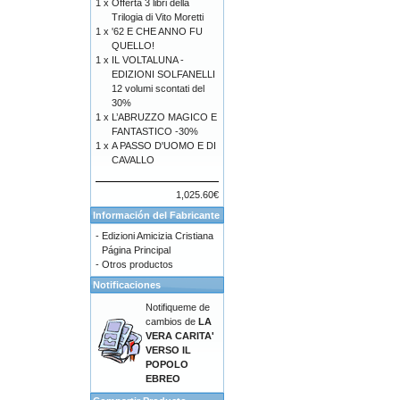
1 x
Offerta 3 libri della
Trilogia di Vito Moretti
1 x
'62 E CHE ANNO FU
QUELLO!
1 x
IL VOLTALUNA -
EDIZIONI SOLFANELLI
12 volumi scontati del
30%
1 x
L’ABRUZZO MAGICO E
FANTASTICO -30%
1 x
A PASSO D'UOMO E DI
CAVALLO
1,025.60€
Información del Fabricante
-
Edizioni Amicizia Cristiana
Página Principal
-
Otros productos
Notificaciones
Notifiqueme de
cambios de
LA
VERA CARITA'
VERSO IL
POPOLO
EBREO