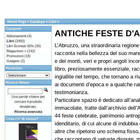
Home Page
»
Catalogo
»
Libri
»
Categorie
ANTICHE FESTE D'
Abbonamenti
(4)
Libri
(2492)
L’Abruzzo, una straordinaria regione
Libri Scontati 30%
(30)
Magazines->
(142)
racconta nella bellezza del suo mare,
Promozioni
(19)
e dei monti, veri e propri angoli incon
Gadgets
(2)
libro, preziosamente essenziale, rac
Produttori
ingiallite nel tempo, che tornano a r
Ricerca Veloce
ai documenti d’epoca e a qualche ra
testimonianza.
Usa parole chiave per
Particolare spazio è dedicato all’anali
cercare il prodotto
desiderato.
immacolate, tratte dall’archivio dell’
Ricerca avanzata
44 feste celebrate, patrimonio antro
Cosa c'e' di nuovo?
idenditario, di cui alcune di indubbia o
altre che ripetono uno schema fisso,
che raccontano di vetuste dispute, 