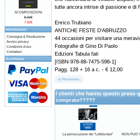
tutte ancora intrise di passione e di 
SCOMPOSIZIONI
8.00€
Enrico Trubiano
7.60€
ANTICHE FESTE D'ABRUZZO
Informazioni
Consegna & Restituzione
44 occasioni per visitare una meravi
Avviso privacy
Fotografie di Gino Di Paolo
Condizioni d'uso
Contattaci
Edizioni Tabula fati
Accettiamo
[ISBN-978-88-7475-598-1]
Pagg. 128 + 16 a c. - € 12,00
Recensioni
I clienti che hanno questo preso 
comprato?????
La persecuzione dei “Lefebvriani”
NON PUO' 