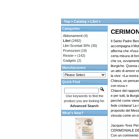
Top
»
Catalog
»
Libri
»
Categories
CERIMON
Abbonamenti
(4)
Libri
(2492)
Il Santo Padre Ben
Libri Scontati 30%
(30)
accompagna il Mot
Promozioni
(19)
afferma che «l’us
Riviste->
(142)
certa misura di for
Gadgets
(2)
che va, ovviamente
liturgiche. Questa 
Manufacturers
un atto di amore v
la vive: «La nostr
Chiesa, un pensare
Quick Find
con essa.»
Chiave del rapporto
e per tutti, la litu
Use keywords to find the
perché come viene c
product you are looking for.
fede cristiana! La r
Advanced Search
proposito del Mes
What's New?
vissuta come un os
Jacques-Yves Pert
CERIMONIALE D
Con un commento ai 