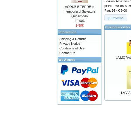
Edizioni Amicizia C
[ISBN-978-88-897
ACQUE E TERRE in
Pag. 96 - € 9,00
memporia di Salvatore
Quasimodo
Reviews
10.00€
9.50€
Customers who b
Information
Shipping & Returns
Privacy Notice
Conditions of Use
Contact Us
LA MORAL
We Accept
LA VI