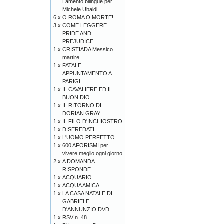
Lamento bilingue per
Michele Ubaldi
6 x
O ROMA O MORTE!
3 x
COME LEGGERE
PRIDE AND
PREJUDICE
1 x
CRISTIADA Messico
martire
1 x
FATALE
APPUNTAMENTO A
PARIGI
1 x
IL CAVALIERE ED IL
BUON DIO
1 x
IL RITORNO DI
DORIAN GRAY
1 x
IL FILO D'INCHIOSTRO
1 x
DISEREDATI
1 x
L'UOMO PERFETTO
1 x
600 AFORISMI per
vivere meglio ogni giorno
2 x
A DOMANDA
RISPONDE..
1 x
ACQUARIO
1 x
ACQUA AMICA
1 x
LA CASA NATALE DI
GABRIELE
D'ANNUNZIO DVD
1 x
RSV n. 48