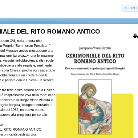
Cart C
IALE DEL RITO ROMANO ANTICO
9
edetto XVI, nella Lettera che
u Proprio “Summorum Pontificum”,
o del Messale antico presuppone una
mazione liturgica...», una formazione
, vissuta nell’obbedienza alle regole
obbedienza alle regole è, realmente,
erso la Chiesa, poiché ogni sacerdote
a obbedienza è un credere con la
 e parlare con la Chiesa, un servire
 tra fede e vita, tesoro per la Chiesa
rgia è l’espressione viva della fede: ecco
elebrata la liturgia viene vissuta la
egola liturgica, bisogna ricordarlo a
sale del 1962, non deve essere
tacolo alla preghiera personale.
in
EL RITO ROMANO ANTICO
principali gesti liturgici