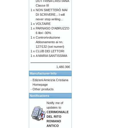
DOTTRINA CRISTIANA
Classe III
1 x
NON SMETTERÒ MAI
DI SCRIVERE... I will
never stop writing...
1 x
VOLTAIRE
1 x
PARNASO D'ABRUZZO
6 libri -30%
1 x
Controrivoluzione
Abbonamento ai nn.
127/132 (sei numeri)
1 x
CLUB DEI LETTORI
1 x
A MARIA SANTISSIMA
1,480.36€
Manufacturer Info
-
Edizioni Amicizia Cristiana
Homepage
-
Other products
Notifications
Notify me of
updates to
CERIMONIALE
DEL RITO
ROMANO
ANTICO