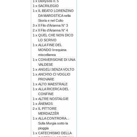
1 x
Diònysos n. 5
1 x
SACRILEGIO
1 x
IL BEATO LORENZINO
DA MAROSTICA nella
Storia e nel Culto
3 x
Il Filo d'Arianna N° 3
2 x
Il Filo d'Arianna N° 4
1 x
QUEL CHE NON DICO
LO SCRIVO
1 x
ALLA FINE DEL
MONDO Irrequieta
miscellanea
1 x
CONVERSIONE DI UNA
VALDESE
1 x
ANGELI SENZA VOLTO
1 x
ANCH'IO CI VOGLIO
PROVARE
1 x
ALTO MAESTRALE
1 x
ALLA RICERCA DEL
CONFINE
1 x
ALTRE NOSTALGIE
1 x
ÁNEMOS
2 x
IL PITTORE
MERDAZZÈR
1 x
ALLA CONTRORA...
Sulla Murgia sotto la
pioggia
1 x
CATECHISMO DELLA