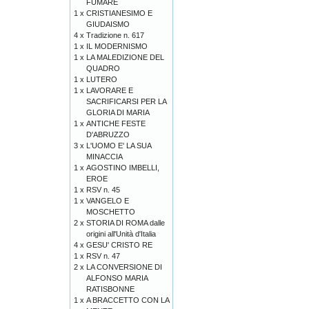
FUMARE
1 x
CRISTIANESIMO E
GIUDAISMO
4 x
Tradizione n. 617
1 x
IL MODERNISMO
1 x
LA MALEDIZIONE DEL
QUADRO
1 x
LUTERO
1 x
LAVORARE E
SACRIFICARSI PER LA
GLORIA DI MARIA
1 x
ANTICHE FESTE
D'ABRUZZO
3 x
L'UOMO E' LA SUA
MINACCIA
1 x
AGOSTINO IMBELLI,
EROE
1 x
RSV n. 45
1 x
VANGELO E
MOSCHETTO
2 x
STORIA DI ROMA dalle
origini all'Unità d'Italia
4 x
GESU' CRISTO RE
1 x
RSV n. 47
2 x
LA CONVERSIONE DI
ALFONSO MARIA
RATISBONNE
1 x
A BRACCETTO CON LA