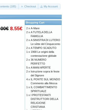
ontents (185)
Checkout
My Account
Shopping Cart
.00€
8.55€
2 x
A-Mare
2 x
A TUTELA DELLA
FAMIGLIA
2 x
A SINISTRA DI LUTERO
Le sètte del Cinquecento
2 x
A TEMPO SCADUTO
1 x
1968 Le origini della
contestazione globale
2 x
36 NUMERO
PERFETTO
5 x
A MANI APERTE
2 x
Istruzione sopra le feste
del Signore
4 x
IL PONTE SUL MONDO
Commento alla Messa
1 x
IL COMBATTIMENTO
SPIRITUALE
1 x
I PROTESTANTI
DISTRUTTORI DELLA
RELIGIONE
CRISTIANA