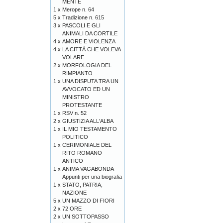
MENTE
1 x
Merope n. 64
5 x
Tradizione n. 615
3 x
PASCOLI E GLI
ANIMALI DA CORTILE
4 x
AMORE E VIOLENZA
4 x
LA CITTÀ CHE VOLEVA
VOLARE
2 x
MORFOLOGIA DEL
RIMPIANTO
1 x
UNA DISPUTA TRA UN
AVVOCATO ED UN
MINISTRO
PROTESTANTE
1 x
RSV n. 52
2 x
GIUSTIZIA ALL'ALBA
1 x
IL MIO TESTAMENTO
POLITICO
1 x
CERIMONIALE DEL
RITO ROMANO
ANTICO
1 x
ANIMA VAGABONDA
Appunti per una biografia
1 x
STATO, PATRIA,
NAZIONE
5 x
UN MAZZO DI FIORI
2 x
72 ORE
2 x
UN SOTTOPASSO