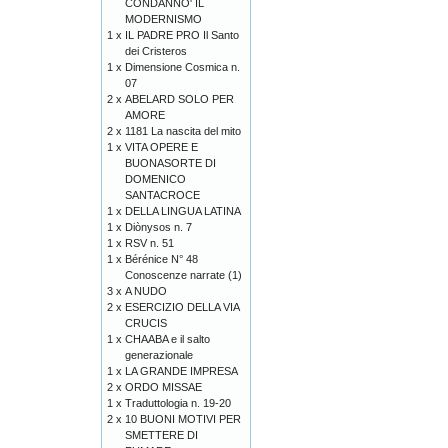
CONDANNO' IL
MODERNISMO
1 x
IL PADRE PRO Il Santo
dei Cristeros
1 x
Dimensione Cosmica n.
07
2 x
ABELARD SOLO PER
AMORE
2 x
1181 La nascita del mito
1 x
VITA OPERE E
BUONASORTE DI
DOMENICO
SANTACROCE
1 x
DELLA LINGUA LATINA
1 x
Diònysos n. 7
1 x
RSV n. 51
1 x
Bérénice N° 48
Conoscenze narrate (1)
3 x
A NUDO
2 x
ESERCIZIO DELLA VIA
CRUCIS
1 x
CHAABA e il salto
generazionale
1 x
LA GRANDE IMPRESA
2 x
ORDO MISSAE
1 x
Traduttologia n. 19-20
2 x
10 BUONI MOTIVI PER
SMETTERE DI