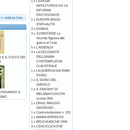
1 x
L'ERESIA
ANTILITURGICA E LA
RIFORMA
PROTESTANTE
Add to Cart
1 x
EUROPA SENZA
STATUALITÀ
3 x
DOMUS
3 x
JUVENTÌADE La
Vecchia Signora alla
guerra di Troia
5 x
L'ASSENZA
3 x
LA FECONDITÀ
DELL’ANIMA
 E IL CULTO DEI
CONTEMPLATIVA
I
CLAUSTRALE
1 x
LA QUERCIA DAI RAMI
D'ORO
1 x
IL DONO DEL
DIAVOLO
1 x
IL FANTASY DI
CONDANNO' IL
MELANIA FUSCONI
ISMO
sconto 30%
1 x
ERA IL MAGGIO
ODOROSO...
1 x
Controrivoluzione n. 133
1 x
ANIMA SPERDUTA
1 x
BRUCIA ANCHE ORA
3 x
L'ENCICLICA CHE