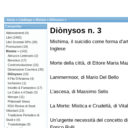
Inicio
»
Catálogo
»
Riviste
»
Diònysos
»
Categorías
Diònysos n. 3
Abbonamenti
(4)
Libri
(2492)
Mishima, il suicidio come forma d’arte
Libri Scontati 30%
(30)
Promozioni
(19)
Inglese
Riviste
->
(142)
Abruzzo Letterario
(2)
Berenice
(17)
Morte della città, di Ettore Maria Ma
Controrivoluzione
(15)
Dimensione Cosmica
(35)
Diònysos
(10)
Lammermoor, di Mario Del Bello
Il Filo D'Arianna
(4)
Inchiostro
(1)
Insolito & Fantastico
(17)
L’ascesa, di Massimo Selis
La Calce e il Dado
(3)
Merope
(11)
Philomath News
La Morte: Mistica e Crudeltà, di Vit
RSV Rivista di Studi
Vittoriani
(13)
Tradizione Periodico di
Un’urgente necessità del concetto di
Studi e
(5)
Traduttologia
(9)
Enrico Rulli