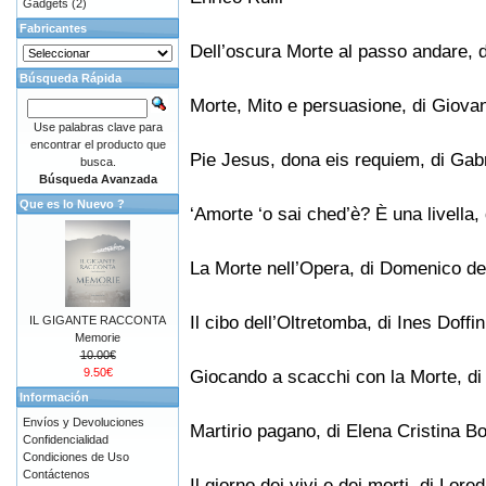
Gadgets
(2)
Fabricantes
Dell’oscura Morte al passo andare, 
Búsqueda Rápida
Morte, Mito e persuasione, di Giova
Use palabras clave para
encontrar el producto que
Pie Jesus, dona eis requiem, di Gabr
busca.
Búsqueda Avanzada
Que es lo Nuevo ?
‘Amorte ‘o sai ched’è? È una livella,
La Morte nell’Opera, di Domenico de
Il cibo dell’Oltretomba, di Ines Doffin
IL GIGANTE RACCONTA
Memorie
10.00€
9.50€
Giocando a scacchi con la Morte, di
Información
Envíos y Devoluciones
Martirio pagano, di Elena Cristina Bo
Confidencialidad
Condiciones de Uso
Contáctenos
Il giorno dei vivi e dei morti, di Lore