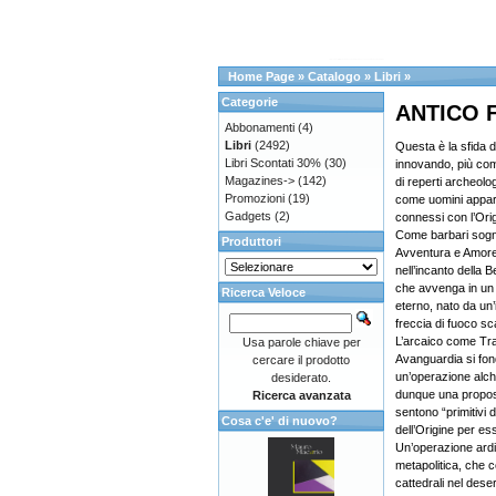
Home Page
»
Catalogo
»
Libri
»
Categorie
ANTICO F
Abbonamenti
(4)
Libri
(2492)
Questa è la sfida 
Libri Scontati 30%
(30)
innovando, più come
Magazines->
(142)
di reperti archeolog
Promozioni
(19)
come uomini appar
Gadgets
(2)
connessi con l’Ori
Come barbari sognan
Produttori
Avventura e Amore,
nell’incanto della B
che avvenga in un 
Ricerca Veloce
eterno, nato da un
freccia di fuoco sca
L’arcaico come Tr
Usa parole chiave per
Avanguardia si fon
cercare il prodotto
un’operazione alch
desiderato.
dunque una proposta
Ricerca avanzata
sentono “primitivi 
Cosa c'e' di nuovo?
dell’Origine per es
Un’operazione ardi
metapolitica, che c
cattedrali nel deser