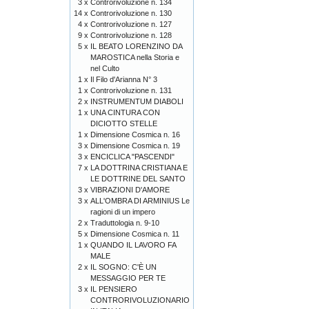
3 x
Controrivoluzione n. 134
14 x
Controrivoluzione n. 130
4 x
Controrivoluzione n. 127
9 x
Controrivoluzione n. 128
5 x
IL BEATO LORENZINO DA
MAROSTICA nella Storia e
nel Culto
1 x
Il Filo d'Arianna N° 3
1 x
Controrivoluzione n. 131
2 x
INSTRUMENTUM DIABOLI
1 x
UNA CINTURA CON
DICIOTTO STELLE
1 x
Dimensione Cosmica n. 16
3 x
Dimensione Cosmica n. 19
3 x
ENCICLICA "PASCENDI"
7 x
LA DOTTRINA CRISTIANA E
LE DOTTRINE DEL SANTO
3 x
VIBRAZIONI D'AMORE
3 x
ALL'OMBRA DI ARMINIUS Le
ragioni di un impero
2 x
Traduttologia n. 9-10
5 x
Dimensione Cosmica n. 11
1 x
QUANDO IL LAVORO FA
MALE
2 x
IL SOGNO: C'È UN
MESSAGGIO PER TE
3 x
IL PENSIERO
CONTRORIVOLUZIONARIO