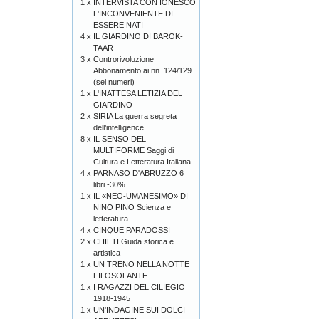
1 x
INTERVISTA CON IONESCO
L'INCONVENIENTE DI
ESSERE NATI
4 x
IL GIARDINO DI BAROK-
TAAR
3 x
Controrivoluzione
Abbonamento ai nn. 124/129
(sei numeri)
1 x
L'INATTESA LETIZIA DEL
GIARDINO
2 x
SIRIA La guerra segreta
dell’intelligence
8 x
IL SENSO DEL
MULTIFORME Saggi di
Cultura e Letteratura Italiana
4 x
PARNASO D'ABRUZZO 6
libri -30%
1 x
IL «NEO-UMANESIMO» DI
NINO PINO Scienza e
letteratura
4 x
CINQUE PARADOSSI
2 x
CHIETI Guida storica e
artistica
1 x
UN TRENO NELLA NOTTE
FILOSOFANTE
1 x
I RAGAZZI DEL CILIEGIO
1918-1945
1 x
UN'INDAGINE SUI DOLCI