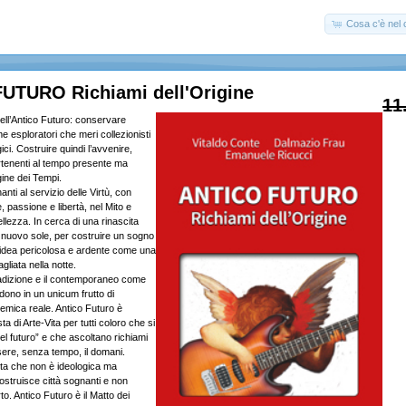
Cosa c'è nel c
UTURO Richiami dell'Origine
11
dell’Antico Futuro: conservare
 esploratori che meri collezionisti
ici. Costruire quindi l’avvenire,
tenenti al tempo presente ma
gine dei Tempi.
ti al servizio delle Virtù, con
 passione e libertà, nel Mito e
ellezza. In cerca di una rinascita
nuovo sole, per costruire un sogno
’idea pericolosa e ardente come una
gliata nella notte.
adizione e il contemporaneo come
dono in un unicum frutto di
emica reale. Antico Futuro è
 di Arte-Vita per tutti coloro che si
del futuro” e che ascoltano richiami
sere, senza tempo, il domani.
ta che non è ideologica ma
ostruisce città sognanti e non
to. Antico Futuro è il Matto dei