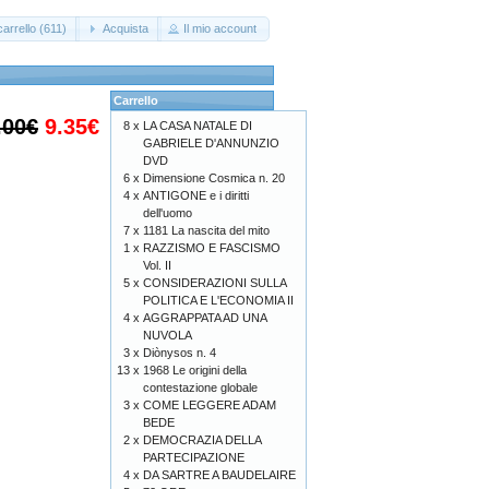
arrello (611)
Acquista
Il mio account
Carrello
.00€
9.35€
8 x
LA CASA NATALE DI
GABRIELE D'ANNUNZIO
DVD
6 x
Dimensione Cosmica n. 20
4 x
ANTIGONE e i diritti
dell'uomo
7 x
1181 La nascita del mito
1 x
RAZZISMO E FASCISMO
Vol. II
5 x
CONSIDERAZIONI SULLA
POLITICA E L'ECONOMIA II
4 x
AGGRAPPATA AD UNA
NUVOLA
3 x
Diònysos n. 4
13 x
1968 Le origini della
contestazione globale
3 x
COME LEGGERE ADAM
BEDE
2 x
DEMOCRAZIA DELLA
PARTECIPAZIONE
4 x
DA SARTRE A BAUDELAIRE