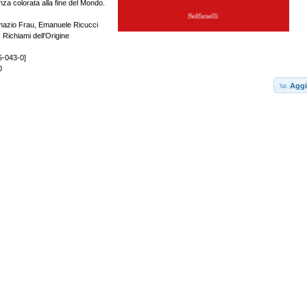
za colorata alla fine del Mondo.
lmazio Frau, Emanuele Ricucci
chiami dell'Origine
5-043-0]
0
Aggi