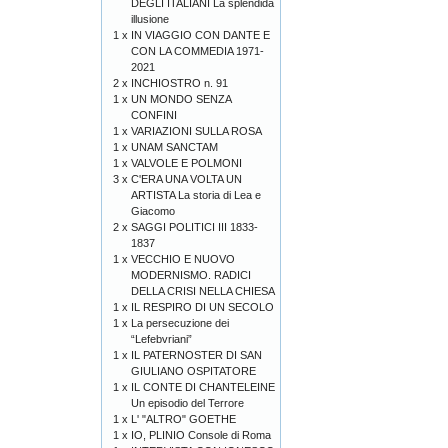
DEGLI ITALIANI La splendida
illusione
1 x
IN VIAGGIO CON DANTE E
CON LA COMMEDIA 1971-
2021
2 x
INCHIOSTRO n. 91
1 x
UN MONDO SENZA
CONFINI
1 x
VARIAZIONI SULLA ROSA
1 x
UNAM SANCTAM
1 x
VALVOLE E POLMONI
3 x
C'ERA UNA VOLTA UN
ARTISTA La storia di Lea e
Giacomo
2 x
SAGGI POLITICI III 1833-
1837
1 x
VECCHIO E NUOVO
MODERNISMO. RADICI
DELLA CRISI NELLA CHIESA
1 x
IL RESPIRO DI UN SECOLO
1 x
La persecuzione dei
“Lefebvriani”
1 x
IL PATERNOSTER DI SAN
GIULIANO OSPITATORE
1 x
IL CONTE DI CHANTELEINE
Un episodio del Terrore
1 x
L' "ALTRO" GOETHE
1 x
IO, PLINIO Console di Roma