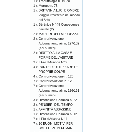
1 x
Traduttologia n. 19-20
1 x
Merope n. 73
1 x
BRITANNIA LUCI E OMBRE
Viaggio irriverente nel mondo
dei Brits
1 x
Bérénice N° 49 Conoscenze
narrate (2)
2 x
MARTIRI DELLA PUREZZA
2 x
Controrivoluzione
Abbonamento ai nn. 127/132
(sei numeri)
2 x
DIRITTO ALLA CASA E
FORME DELL'ABITARE
3 x
Il Filo d'Arianna N° 2
4 x
L'ARTE DI UTILIZZARE LE
PROPRIE COLPE
4 x
Controrivoluzione n. 125
7 x
Controrivoluzione n. 126
7 x
Controrivoluzione
Abbonamento ai nn. 126/131
(sei numeri)
3 x
Dimensione Cosmica n. 22
2 x
PENSIERI DEL TEMPO
1 x
AFFINITÀ ASSASSINE
1 x
Dimensione Cosmica n. 12
7 x
Il Filo d'Arianna N° 4
7 x
10 BUONI MOTIVI PER
SMETTERE DI FUMARE