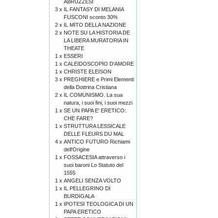
ABRUZZESI
3 x
IL FANTASY DI MELANIA
FUSCONI sconto 30%
2 x
IL MITO DELLA NAZIONE
2 x
NOTE SU LA HISTORIA DE
LA LIBERA MURATORIA IN
THEATE
1 x
ESSERI
1 x
CALEIDOSCOPIO D'AMORE
1 x
CHRISTE ELEISON
3 x
PREGHIERE e Primi Elementi
della Dottrina Cristiana
2 x
IL COMUNISMO. La sua
natura, i suoi fini, i suoi mezzi
1 x
SE UN PAPA E' ERETICO:
CHE FARE?
1 x
STRUTTURA LESSICALE
DELLE FLEURS DU MAL
4 x
ANTICO FUTURO Richiami
dell'Origine
1 x
FOSSACESIA attraverso i
suoi baroni Lo Statuto del
1555
1 x
ANGELI SENZA VOLTO
1 x
IL PELLEGRINO DI
BURDIGALA
1 x
IPOTESI TEOLOGICA DI UN
PAPA ERETICO