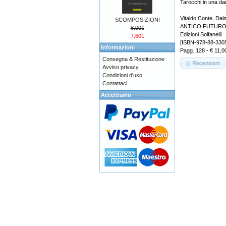
Tarocchi in una dan
Vitaldo Conte, Da
SCOMPOSIZIONI
ANTICO FUTURO Ri
8.00€
Edizioni Solfanelli
7.60€
[ISBN-978-88-330
Informazioni
Pagg. 128 - € 11,0
Consegna & Restituzione
Recensioni
Avviso privacy
Condizioni d'uso
Contattaci
Accettiamo