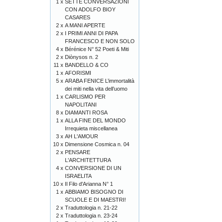
1 x
SETTE CONVERSAZIONI
CON ADOLFO BIOY
CASARES
2 x
A MANI APERTE
2 x
I PRIMI ANNI DI PAPA
FRANCESCO E NON SOLO
4 x
Bérénice N° 52 Poeti & Miti
2 x
Diònysos n. 2
11 x
BANDELLO & CO
1 x
AFORISMI
5 x
ARABA FENICE L’immortalità
dei miti nella vita dell’uomo
1 x
CARLISMO PER
NAPOLITANI
8 x
DIAMANTI ROSA
1 x
ALLA FINE DEL MONDO
Irrequieta miscellanea
3 x
AH L'AMOUR
10 x
Dimensione Cosmica n. 04
2 x
PENSARE
L'ARCHITETTURA
4 x
CONVERSIONE DI UN
ISRAELITA
10 x
Il Filo d'Arianna N° 1
1 x
ABBIAMO BISOGNO DI
SCUOLE E DI MAESTRI!
2 x
Traduttologia n. 21-22
2 x
Traduttologia n. 23-24