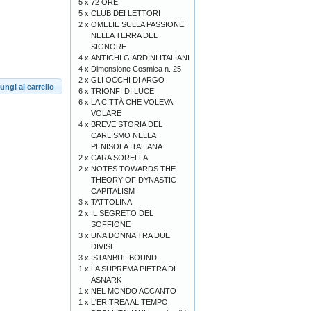
5 x
72 ORE
5 x
CLUB DEI LETTORI
2 x
OMELIE SULLA PASSIONE
NELLA TERRA DEL
SIGNORE
4 x
ANTICHI GIARDINI ITALIANI
4 x
Dimensione Cosmica n. 25
2 x
GLI OCCHI DI ARGO
ungi al carrello
6 x
TRIONFI DI LUCE
6 x
LA CITTÀ CHE VOLEVA
VOLARE
4 x
BREVE STORIA DEL
CARLISMO NELLA
PENISOLA ITALIANA
2 x
CARA SORELLA
2 x
NOTES TOWARDS THE
THEORY OF DYNASTIC
CAPITALISM
3 x
TATTOLINA
2 x
IL SEGRETO DEL
SOFFIONE
3 x
UNA DONNA TRA DUE
DIVISE
3 x
ISTANBUL BOUND
1 x
LA SUPREMA PIETRA DI
ASNARK
1 x
NEL MONDO ACCANTO
1 x
L'ERITREA AL TEMPO