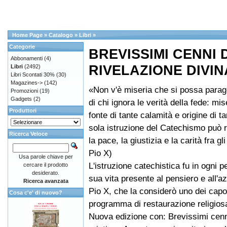
Home Page
»
Catalogo
»
Libri
»
Categorie
BREVISSIMI CENNI 
Abbonamenti
(4)
RIVELAZIONE DIVIN
Libri
(2492)
Libri Scontati 30%
(30)
Magazines->
(142)
«Non v'è miseria che si possa parag
Promozioni
(19)
Gadgets
(2)
di chi ignora le verità della fede: mis
Produttori
fonte di tante calamità e origine di tan
sola istruzione del Catechismo può r
Ricerca Veloce
la pace, la giustizia e la carità fra g
Pio X)
Usa parole chiave per
L'istruzione catechistica fu in ogni p
cercare il prodotto
desiderato.
sua vita presente al pensiero e all'a
Ricerca avanzata
Pio X, che la considerò uno dei capo
Cosa c'e' di nuovo?
programma di restaurazione religios
Nuova edizione con: Brevissimi cenni