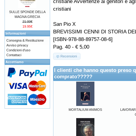
cristiane Avvertenze ai genitori e agl
cristiani
SULLE SPONDE DELLA
MAGNA GRECIA
21.00€
San Pio X
19.95€
BREVISSIMI CENNI DI STORIA DE
Informazioni
[ISBN-978-88-89757-08-6]
Consegna & Restituzione
Avviso privacy
Pag. 40 - € 5,00
Condizioni d'uso
Contattaci
Recensioni
Accettiamo
I clienti che hanno questo preso 
comprato?????
MORTALIUM ANIMOS
LAVORARE