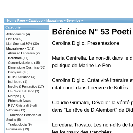
Home Page
»
Catalogo
»
Magazines
»
Berenice
»
Categorie
Bérénice N° 53 Poeti 
Abbonamenti
(4)
Libri
(2492)
Carolina Diglio, Presentazione
Libri Scontati 30%
(30)
Magazines
->
(142)
Abruzzo Letterario
(2)
Maria Centrella, Le non-dit dans le 
Berenice
(17)
Controrivoluzione
(15)
politique de Marine Le Pen
Dimensione Cosmica
(35)
Diònysos
(10)
Il Filo D'Arianna
(4)
Carolina Diglio, Créativité littéraire e
Inchiostro
(1)
Insolito & Fantastico
(17)
citationnel dans l’oeuvre de Koltès
La Calce e il Dado
(3)
Merope
(11)
Philomath News
Claudio Grimaldi, Dévoiler la vérité p
RSV Rivista di Studi
dans “Le rêve de D’Alembert” de Did
Vittoriani
(13)
Tradizione Periodico di
Studi e
(5)
Loredana Trovato, Les non-dits de l
Traduttologia
(9)
Promozioni
(19)
les journaux des tranchées