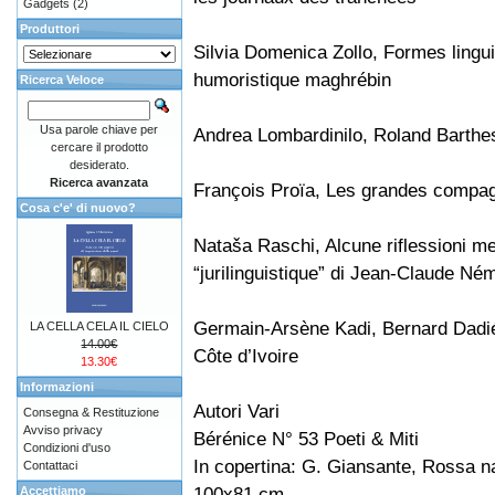
Gadgets
(2)
Produttori
Silvia Domenica Zollo, Formes linguis
humoristique maghrébin
Ricerca Veloce
Usa parole chiave per
Andrea Lombardinilo, Roland Barthes 
cercare il prodotto
desiderato.
Ricerca avanzata
François Proïa, Les grandes compag
Cosa c'e' di nuovo?
Nataša Raschi, Alcune riflessioni me
“jurilinguistique” di Jean-Claude Né
Germain-Arsène Kadi, Bernard Dadié,
LA CELLA CELA IL CIELO
14.00€
Côte d’Ivoire
13.30€
Informazioni
Autori Vari
Consegna & Restituzione
Avviso privacy
Bérénice N° 53 Poeti & Miti
Condizioni d'uso
In copertina: G. Giansante, Rossa na
Contattaci
100x81 cm
Accettiamo