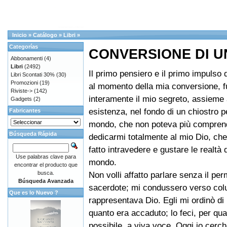
Inicio
»
Catálogo
»
Libri
»
Categorías
CONVERSIONE DI U
Abbonamenti
(4)
Libri
(2492)
Il primo pensiero e il primo impulso 
Libri Scontati 30%
(30)
Promozioni
(19)
al momento della mia conversione, fu
Riviste->
(142)
interamente il mio segreto, assieme 
Gadgets
(2)
esistenza, nel fondo di un chiostro p
Fabricantes
mondo, che non poteva più comprend
Búsqueda Rápida
dedicarmi totalmente al mio Dio, ch
fatto intravedere e gustare le realtà d
Use palabras clave para
mondo.
encontrar el producto que
busca.
Non volli affatto parlare senza il pe
Búsqueda Avanzada
sacerdote; mi condussero verso col
Que es lo Nuevo ?
rappresentava Dio. Egli mi ordinò di 
quanto era accaduto; lo feci, per qu
possibile, a viva voce. Oggi io cerc