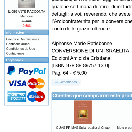
qualche settimana di ritiro, di includ
IL GIGANTE RACCONTA
dettagli; a voi, reverendo, che avete
Memorie
l’Arciconfraternita per la conversion
10.00€
9.50€
conto delle grazie ottenute.
Información
Envíos y Devoluciones
Alphonse Marie Ratisbonne
Confidencialidad
Condiciones de Uso
CONVERSIONE DI UN ISRAELITA
Contáctenos
Edizioni Amicizia Cristiana
Aceptamos
[ISBN-978-88-89757-13-0]
Pag. 64 - € 5,00
Comentarios
Clientes que compraron este pro
QUAS PRIMAS Sulla regalità di Cristo
Motu prop