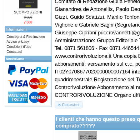
Comitato di Redazione Giulia Penel
Gianandrea de Antonellis, Paolo Deo
SCOMPOSIZIONI
Gizzi, Guido Scatizzi, Manlio Tonfo
8.00€
7.60€
Viglione e Gabriele Bagni (Segretari
Informazioni
Giuseppe Cipriani pucciovannetti@g
Consegna & Restituzione
Amministrazione: Gruppo Editoriale T
Avviso privacy
Condizioni d'uso
Tel. 0871 561806 - Fax 0871 446544 
Contattaci
www.controrivoluzione.it Una copia E
Accettiamo
abbonamenti: versamento sul c.c. p
IT02Y0708677020000000007164 intesta
quadrimnestrale Registrazione del Tr
Controrivoluzione Abbonamento ai nn
CONTRORIVOLUZIONE Organo ufficial
Recensioni
I clienti che hanno questo preso 
comprato?????