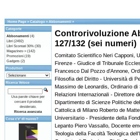
Home Page
»
Catalogo
»
Abbonamenti
»
Categorie
Controrivoluzione A
Abbonamenti
(4)
127/132 (sei numeri)
Libri
(2492)
Libri Scontati 30%
(30)
Magazines->
(142)
Comitato Scientifico Neri Capponi, U
Promozioni
(19)
Gadgets
(2)
Firenze - Giudice dl Tribunale Eccle
Produttori
Francesco Dal Pozzo d'Annone, Ordi
Filosofia del Diritto - Università di P
Ricerca Veloce
Massimo de Leonardis, Ordinario di S
Relazioni Internazionali - Direttore d
Usa parole chiave per
Dipartimento di Scienze Politiche del
cercare il prodotto
desiderato.
Cattolica di Milano Roberto de Matte
Ricerca avanzata
Universitario - Presidente della Fon
Cosa c'e' di nuovo?
Lepanto Piero Vassallo, Docente eme
Teologia della Facoltà Teologica dell'