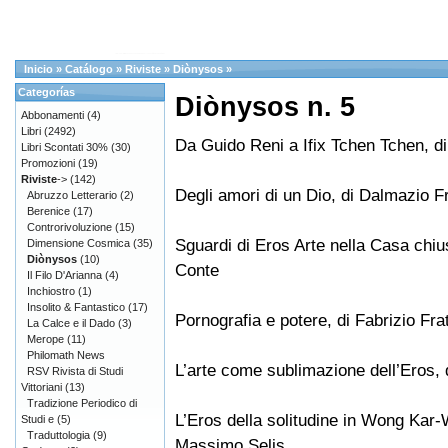
Inicio
»
Catálogo
»
Riviste
»
Diònysos
»
Categorías
Diònysos n. 5
Abbonamenti
(4)
Libri
(2492)
Da Guido Reni a Ifix Tchen Tchen, di
Libri Scontati 30%
(30)
Promozioni
(19)
Riviste
->
(142)
Degli amori di un Dio, di Dalmazio F
Abruzzo Letterario
(2)
Berenice
(17)
Controrivoluzione
(15)
Sguardi di Eros Arte nella Casa chius
Dimensione Cosmica
(35)
Diònysos
(10)
Conte
Il Filo D'Arianna
(4)
Inchiostro
(1)
Insolito & Fantastico
(17)
Pornografia e potere, di Fabrizio Fra
La Calce e il Dado
(3)
Merope
(11)
Philomath News
L’arte come sublimazione dell’Eros, d
RSV Rivista di Studi
Vittoriani
(13)
Tradizione Periodico di
L’Eros della solitudine in Wong Kar-W
Studi e
(5)
Traduttologia
(9)
Massimo Selis