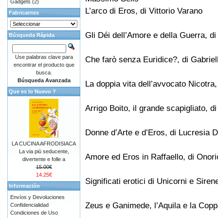
Gadgets
(2)
L’arco di Eros, di Vittorio Varano
Fabricantes
Gli Déi dell’Amore e della Guerra, di
Búsqueda Rápida
Use palabras clave para
Che farò senza Euridice?, di Gabriell
encontrar el producto que
busca.
Búsqueda Avanzada
La doppia vita dell’avvocato Nicotra,
Que es lo Nuevo ?
Arrigo Boito, il grande scapigliato,
Donne d’Arte e d’Eros, di Lucresia 
LA CUCINA AFRODISIACA
La via più seducente,
Amore ed Eros in Raffaello, di Onori
divertente e folle a
15.00€
14.25€
Significati erotici di Unicorni e Sirene
Información
Envíos y Devoluciones
Zeus e Ganimede, l’Aquila e la Coppa
Confidencialidad
Condiciones de Uso