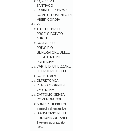
1 x
IO, GIULIA E
SANTIAGO
1 x
LA VIA DELLA CROCE
COME STRUMENTO DI
MISERICORDIA
4 x
YZE
1 x
TUTTI I LIBRI DEL
PROF. GIACINTO
AURITI
1 x
SAGGIO SUL
PRINCIPIO
GENERATORE DELLE
COSTITUZIONI
POLITICHE
1 x
L'ARTE DI UTILIZZARE
LE PROPRIE COLPE
1 x
COLPI D'ALA
1 x
OLTRETOMBA
1 x
CENTO GIORNI DI
VERTIGINE
1 x
CATTOLICI SENZA
COMPROMESSI
1 x
AUDREY HEPBURN
Immagini di un’attrice
1 x
D'ANNUNZIO NELLE
EDIZIONI SOLFANELLI
6 volumi scontati del
30%