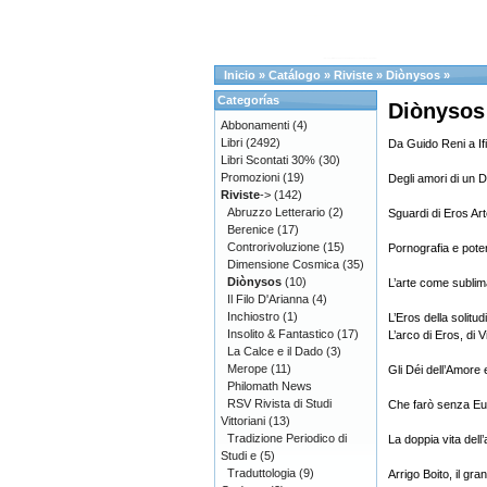
Inicio
»
Catálogo
»
Riviste
»
Diònysos
»
Categorías
Diònysos 
Abbonamenti
(4)
Libri
(2492)
Da Guido Reni a Ifi
Libri Scontati 30%
(30)
Promozioni
(19)
Degli amori di un 
Riviste
->
(142)
Abruzzo Letterario
(2)
Sguardi di Eros Art
Berenice
(17)
Controrivoluzione
(15)
Pornografia e poter
Dimensione Cosmica
(35)
Diònysos
(10)
L’arte come sublima
Il Filo D'Arianna
(4)
Inchiostro
(1)
L’Eros della solit
Insolito & Fantastico
(17)
L’arco di Eros, di V
La Calce e il Dado
(3)
Merope
(11)
Gli Déi dell’Amore 
Philomath News
RSV Rivista di Studi
Che farò senza Euri
Vittoriani
(13)
Tradizione Periodico di
La doppia vita dell
Studi e
(5)
Traduttologia
(9)
Arrigo Boito, il gr