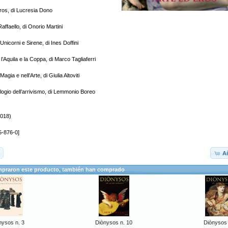
ros, di Lucresia Dono
ffaello, di Onorio Martini
i Unicorni e Sirene, di Ines Doffini
’Aquila e la Coppa, di Marco Tagliaferri
a Magia e nell’Arte, di Giulia Altoviti
logio dell’arrivismo, di Lemmonio Boreo
2018)
5-876-0]
Añ
mpraron este producto, también han comprado
nysos n. 3
Diònysos n. 10
Diònysos 