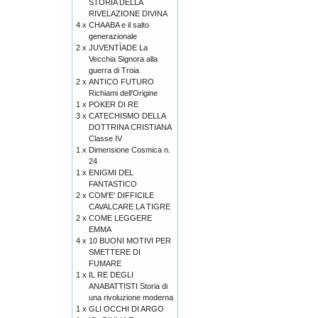
STORIA DELLA
RIVELAZIONE DIVINA
4 x
CHAABA e il salto
generazionale
2 x
JUVENTÌADE La
Vecchia Signora alla
guerra di Troia
2 x
ANTICO FUTURO
Richiami dell'Origine
1 x
POKER DI RE
3 x
CATECHISMO DELLA
DOTTRINA CRISTIANA
Classe IV
1 x
Dimensione Cosmica n.
24
1 x
ENIGMI DEL
FANTASTICO
2 x
COM'E' DIFFICILE
CAVALCARE LA TIGRE
2 x
COME LEGGERE
EMMA
4 x
10 BUONI MOTIVI PER
SMETTERE DI
FUMARE
1 x
IL RE DEGLI
ANABATTISTI Storia di
una rivoluzione moderna
1 x
GLI OCCHI DI ARGO