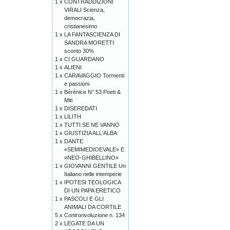
1 x
CONTRADDIZIONI
VIRALI Scienza,
democrazia,
cristianesimo
1 x
LA FANTASCIENZA DI
SANDRA MORETTI
sconto 30%
1 x
CI GUARDANO
1 x
ALIENI
1 x
CARAVAGGIO Tormenti
e passioni
1 x
Bérénice N° 53 Poeti &
Miti
1 x
DISEREDATI
1 x
LILITH
1 x
TUTTI SE NE VANNO
1 x
GIUSTIZIA ALL'ALBA
1 x
DANTE
«SEMIMEDIOEVALE» E
«NEO-GHIBELLINO»
1 x
GIOVANNI GENTILE Un
Italiano nelle intemperie
1 x
IPOTESI TEOLOGICA
DI UN PAPA ERETICO
1 x
PASCOLI E GLI
ANIMALI DA CORTILE
5 x
Controrivoluzione n. 134
2 x
LEGATE DA UN