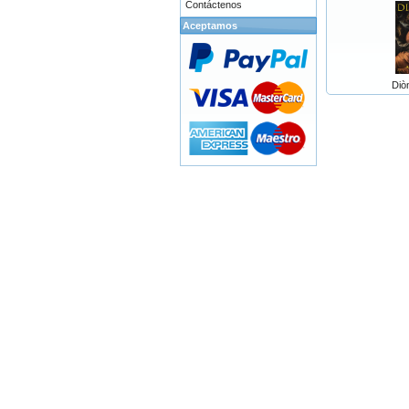
Contáctenos
Aceptamos
Diò