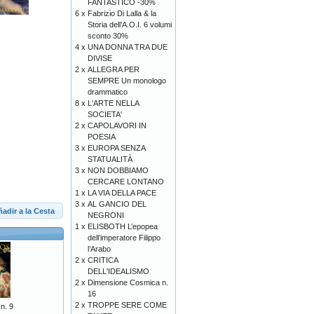
FANTASTICO -30%
6 x
Fabrizio Di Lalla & la
Storia dell’A.O.I. 6 volumi
sconto 30%
4 x
UNA DONNA TRA DUE
DIVISE
2 x
ALLEGRA PER
SEMPRE Un monologo
drammatico
8 x
L'ARTE NELLA
SOCIETA'
2 x
CAPOLAVORI IN
POESIA
3 x
EUROPA SENZA
STATUALITÀ
3 x
NON DOBBIAMO
CERCARE LONTANO
1 x
LA VIA DELLA PACE
3 x
AL GANCIO DEL
adir a la Cesta
NEGRONI
1 x
ELISBOTH L’epopea
dell’imperatore Filippo
l’Arabo
2 x
CRITICA
DELL'IDEALISMO
2 x
Dimensione Cosmica n.
16
2 x
TROPPE SERE COME
n. 9