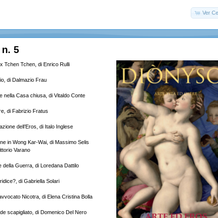
Ver Ce
n. 5
x Tchen Tchen, di Enrico Rulli
Dio, di Dalmazio Frau
e nella Casa chiusa, di Vitaldo Conte
e, di Fabrizio Fratus
zione dell’Eros, di Italo Inglese
udine in Wong Kar-Wai, di Massimo Selis
ittorio Varano
e della Guerra, di Loredana Dattilo
dice?, di Gabriella Solari
’avvocato Nicotra, di Elena Cristina Bolla
ande scapigliato, di Domenico Del Nero