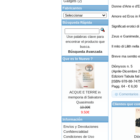
Gadgets
(2)
Donne d’Arte e d’E
Fabricantes
Amore ed Eros in Ra
Búsqueda Rápida
Significati erotici d
Zeus e Ganimede, l
Use palabras clave para
encontrar el producto que
Il mito di Lilith nell
busca.
Búsqueda Avanzada
Breve ma sentito e
Que es lo Nuevo ?
Diònysos n. 5
(Aprile-Dicembre 
Edizioni Tabula fati
[ISBN-978-88-747
Pagg. 64 - € 6,00
ACQUE E TERRE in
Comentarios
memporia di Salvatore
Quasimodo
Clientes que co
10.00€
9.50€
Información
Envíos y Devoluciones
Confidencialidad
Condiciones de Uso
Diò