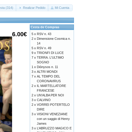
sta (314)
Realizar Pedido
Mi Cuenta
Cesta de Compras
6.00€
5 x
RSV n. 43
2 x
Dimensione Cosmica n.
14
5 x
RSV n. 49
9 x
TRIONFI DI LUCE
7 x
TERRA. L'ULTIMO
SOGNO
1 x
Diònysos n. 11
3 x
ALTRI MONDI
7 x
AL TEMPO DEL
CORONAVIRUS
2 x
IL MARTELLATORE
FRANCESE
2 x
UN'ALBA PER NOI
3 x
CALVINO
2 x
VORREI POTERTELO
DIRE
3 x
VISIONI VENEZIANE
con un saggio di Henry
James
3 x
L’ABRUZZO MAGICO E