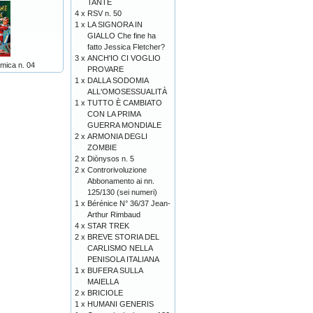
TANTE
4 x
RSV n. 50
1 x
LA SIGNORA IN
GIALLO Che fine ha
fatto Jessica Fletcher?
3 x
ANCH'IO CI VOGLIO
mica n. 04
PROVARE
1 x
DALLA SODOMIA
ALL'OMOSESSUALITÀ
1 x
TUTTO È CAMBIATO
CON LA PRIMA
GUERRA MONDIALE
2 x
ARMONIA DEGLI
ZOMBIE
2 x
Diònysos n. 5
2 x
Controrivoluzione
Abbonamento ai nn.
125/130 (sei numeri)
1 x
Bérénice N° 36/37 Jean-
Arthur Rimbaud
4 x
STAR TREK
2 x
BREVE STORIA DEL
CARLISMO NELLA
PENISOLA ITALIANA
1 x
BUFERA SULLA
MAIELLA
2 x
BRICIOLE
1 x
HUMANI GENERIS