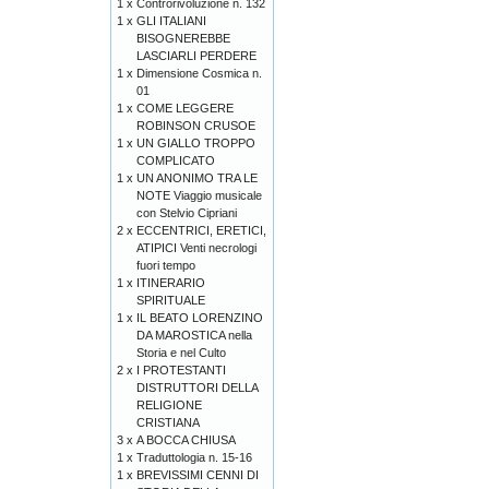
1 x
Controrivoluzione n. 132
1 x
GLI ITALIANI
BISOGNEREBBE
LASCIARLI PERDERE
1 x
Dimensione Cosmica n.
01
1 x
COME LEGGERE
ROBINSON CRUSOE
1 x
UN GIALLO TROPPO
COMPLICATO
1 x
UN ANONIMO TRA LE
NOTE Viaggio musicale
con Stelvio Cipriani
2 x
ECCENTRICI, ERETICI,
ATIPICI Venti necrologi
fuori tempo
1 x
ITINERARIO
SPIRITUALE
1 x
IL BEATO LORENZINO
DA MAROSTICA nella
Storia e nel Culto
2 x
I PROTESTANTI
DISTRUTTORI DELLA
RELIGIONE
CRISTIANA
3 x
A BOCCA CHIUSA
1 x
Traduttologia n. 15-16
1 x
BREVISSIMI CENNI DI