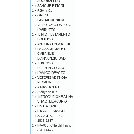
ARCOBALENO
4 x
SANGUE E FIORI
1 x
RSV n. 51
4 x
GREAT
PANDAEMONIUM
1 x
VE LO RACCONTO IO
L'ABRUZZO
1 x
IL MIO TESTAMENTO
POLITICO
1 x
ANCORA UN VIAGGIO
1 x
LA CASA NATALE DI
GABRIELE
D'ANNUNZIO DVD
1 x
IL BOSCO
DELL'UNICORNO
1 x
L'AMICO DEVOTO
1 x
VETERIS VESTIGIA
FLAMMAE
1 x
A MANI APERTE
2 x
Diònysos n. 4
1 x
INTRODUZIONE A UNA
VITA DI MERCURIO
1 x
UN ITALIANO
1 x
CARNE E SANGUE
1 x
SAGGI POLITICI III
1833-1837
1 x
NAPOLI Città del Trono
e dell'Altare