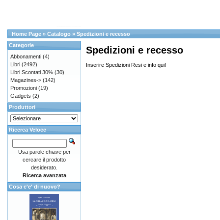
Home Page
»
Catalogo
»
Spedizioni e recesso
Categorie
Spedizioni e recesso
Abbonamenti
(4)
Libri
(2492)
Inserire Spedizioni Resi e info qui!
Libri Scontati 30%
(30)
Magazines->
(142)
Promozioni
(19)
Gadgets
(2)
Produttori
Ricerca Veloce
Usa parole chiave per
cercare il prodotto
desiderato.
Ricerca avanzata
Cosa c'e' di nuovo?