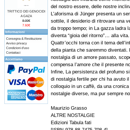
del nostro essere, delle nostre inclin
TRITTICO DEI GENOCIDI
L’aforisma di Jünger presenta un se
A GAZA
sottile, il desiderio di ritrovare una v
8.00€
7.60€
da troppo tempo; in La gazza ladra la
Informazioni
diventa “gioia del ritorno”… alla vita.
Consegna & Restituzione
Quattr’occhi torna con il tema dell’in
Avviso privacy
Condizioni d'uso
della pianta che saremmo diventati. 
Contattaci
nostalgia di un amore passato, scop
Accettiamo
compensa l’amore che il presente no
Infine, La persistenza del profumo s
di nostalgia fertile per chi ha avuto i
colloquio in un caffè, da una cronica 
nostalgie diverse, ma pur sempre no
Maurizio Grasso
ALTRE NOSTALGIE
Edizioni Tabula fati
[ISBN-978-88-7475-708-4]