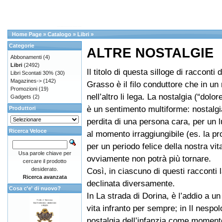
Home Page
»
Catalogo
»
Libri
»
Categorie
ALTRE NOSTALGIE
Abbonamenti
(4)
Libri
(2492)
Il titolo di questa silloge di racconti 
Libri Scontati 30%
(30)
Magazines->
(142)
Grasso è il filo conduttore che in u
Promozioni
(19)
nell’altro li lega. La nostalgia (“dolor
Gadgets
(2)
è un sentimento multiforme: nostalgi
Produttori
perdita di una persona cara, per un 
Ricerca Veloce
al momento irraggiungibile (es. la pro
per un periodo felice della nostra vit
Usa parole chiave per
ovviamente non potrà più tornare.
cercare il prodotto
desiderato.
Così, in ciascuno di questi racconti 
Ricerca avanzata
declinata diversamente.
Cosa c'e' di nuovo?
In La strada di Dorina, è l’addio a un
vita infranto per sempre; in Il nespolo
nostalgia dell’infanzia come momento