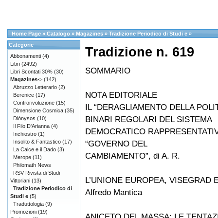
Home Page
»
Catalogo
»
Magazines
»
Tradizione Periodico di Studi e
»
Categorie
Tradizione n. 619
Abbonamenti
(4)
Libri
(2492)
SOMMARIO
Libri Scontati 30%
(30)
Magazines
->
(142)
Abruzzo Letterario
(2)
NOTA EDITORIALE
Berenice
(17)
Controrivoluzione
(15)
IL “DERAGLIAMENTO DELLA POLIT
Dimensione Cosmica
(35)
BINARI REGOLARI DEL SISTEMA
Diònysos
(10)
Il Filo D'Arianna
(4)
DEMOCRATICO RAPPRESENTATIV
Inchiostro
(1)
Insolito & Fantastico
(17)
“GOVERNO DEL
La Calce e il Dado
(3)
CAMBIAMENTO”, di A. R.
Merope
(11)
Philomath News
RSV Rivista di Studi
L’UNIONE EUROPEA, VISEGRAD E L
Vittoriani
(13)
Tradizione Periodico di
Alfredo Mantica
Studi e
(5)
Traduttologia
(9)
Promozioni
(19)
ANICETO DEL MASSA: LE TENTAZ