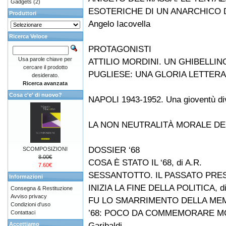
Gadgets
(2)
ESOTERICHE DI UN ANARCHICO D
Produttori
Angelo Iacovella
Ricerca Veloce
PROTAGONISTI
Usa parole chiave per
ATTILIO MORDINI. UN GHIBELLINO
cercare il prodotto
PUGLIESE: UNA GLORIA LETTERARIA
desiderato.
Ricerca avanzata
Cosa c'e' di nuovo?
NAPOLI 1943-1952. Una gioventù dive
LA NON NEUTRALITÀ MORALE DELLA
DOSSIER ‘68
SCOMPOSIZIONI
8.00€
COSA È STATO IL ‘68, di A.R.
7.60€
SESSANTOTTO. IL PASSATO PRESEN
Informazioni
INIZIA LA FINE DELLA POLITICA, di
Consegna & Restituzione
Avviso privacy
FU LO SMARRIMENTO DELLA MEMOR
Condizioni d'uso
’68: POCO DA COMMEMORARE MOL
Contattaci
Garibaldi
Accettiamo