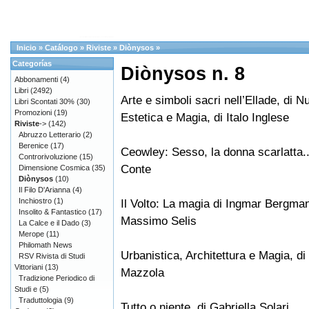
Inicio
»
Catálogo
»
Riviste
»
Diònysos
»
Categorías
Diònysos n. 8
Abbonamenti
(4)
Libri
(2492)
Arte e simboli sacri nell’Ellade, di 
Libri Scontati 30%
(30)
Promozioni
(19)
Estetica e Magia, di Italo Inglese
Riviste
->
(142)
Abruzzo Letterario
(2)
Berenice
(17)
Ceowley: Sesso, la donna scarlatta...
Controrivoluzione
(15)
Conte
Dimensione Cosmica
(35)
Diònysos
(10)
Il Filo D'Arianna
(4)
Inchiostro
(1)
Il Volto: La magia di Ingmar Bergman.
Insolito & Fantastico
(17)
Massimo Selis
La Calce e il Dado
(3)
Merope
(11)
Philomath News
Urbanistica, Architettura e Magia, di
RSV Rivista di Studi
Vittoriani
(13)
Mazzola
Tradizione Periodico di
Studi e
(5)
Traduttologia
(9)
Tutto o niente, di Gabriella Solari