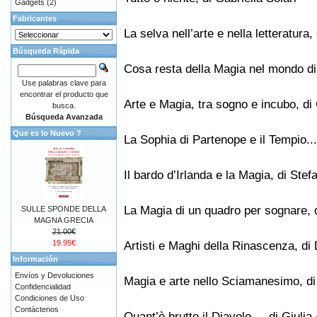
Gadgets
(2)
Fabricantes
La selva nell’arte e nella letteratura
Búsqueda Rápida
Cosa resta della Magia nel mondo di 
Use palabras clave para
encontrar el producto que
Arte e Magia, tra sogno e incubo, di
busca.
Búsqueda Avanzada
Que es lo Nuevo ?
La Sophia di Partenope e il Tempio...
Il bardo d’Irlanda e la Magia, di St
La Magia di un quadro per sognare, d
SULLE SPONDE DELLA
MAGNA GRECIA
21.00€
19.95€
Artisti e Maghi della Rinascenza, di
Información
Envíos y Devoluciones
Magia e arte nello Sciamanesimo, di 
Confidencialidad
Condiciones de Uso
Contáctenos
Quant’è brutto il Diavolo..., di Giulia 