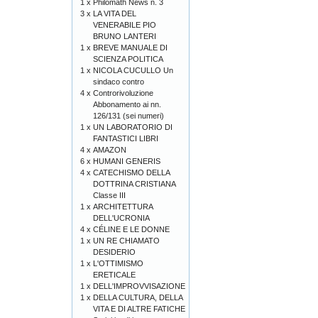
1 x
Philomath News n. 3
3 x
LA VITA DEL
VENERABILE PIO
BRUNO LANTERI
1 x
BREVE MANUALE DI
SCIENZA POLITICA
1 x
NICOLA CUCULLO Un
sindaco contro
4 x
Controrivoluzione
Abbonamento ai nn.
126/131 (sei numeri)
1 x
UN LABORATORIO DI
FANTASTICI LIBRI
4 x
AMAZON
6 x
HUMANI GENERIS
4 x
CATECHISMO DELLA
DOTTRINA CRISTIANA
Classe III
1 x
ARCHITETTURA
DELL'UCRONIA
4 x
CÉLINE E LE DONNE
1 x
UN RE CHIAMATO
DESIDERIO
1 x
L'OTTIMISMO
ERETICALE
1 x
DELL'IMPROVVISAZIONE
1 x
DELLA CULTURA, DELLA
VITA E DI ALTRE FATICHE