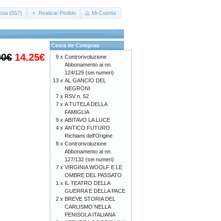
sta (557)
Realizar Pedido
Mi Cuenta
Cesta de Compras
00€
14.25€
9 x
Controrivoluzione
Abbonamento ai nn.
124/129 (sei numeri)
13 x
AL GANCIO DEL
NEGRONI
7 x
RSV n. 52
7 x
A TUTELA DELLA
FAMIGLIA
9 x
ABITAVO LA LUCE
4 x
ANTICO FUTURO
Richiami dell'Origine
8 x
Controrivoluzione
Abbonamento ai nn.
127/132 (sei numeri)
7 x
VIRGINIA WOOLF E LE
OMBRE DEL PASSATO
1 x
IL TEATRO DELLA
GUERRA E DELLA PACE
2 x
BREVE STORIA DEL
CARLISMO NELLA
PENISOLA ITALIANA