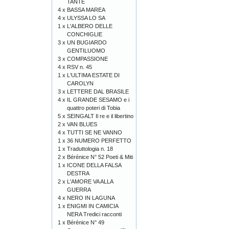
TANTE
4 x
BASSA MAREA
4 x
ULYSSA LO SA
1 x
L'ALBERO DELLE
CONCHIGLIE
3 x
UN BUGIARDO
GENTILUOMO
3 x
COMPASSIONE
4 x
RSV n. 45
1 x
L'ULTIMA ESTATE DI
CAROLYN
3 x
LETTERE DAL BRASILE
4 x
IL GRANDE SESAMO e i
quattro poteri di Tobia
5 x
SEINGALT Il re e il libertino
2 x
VAN BLUES
4 x
TUTTI SE NE VANNO
1 x
36 NUMERO PERFETTO
1 x
Traduttologia n. 18
2 x
Bérénice N° 52 Poeti & Miti
1 x
ICONE DELLA FALSA
DESTRA
2 x
L'AMORE VA ALLA
GUERRA
4 x
NERO IN LAGUNA
1 x
ENIGMI IN CAMICIA
NERA Tredici racconti
1 x
Bérénice N° 49