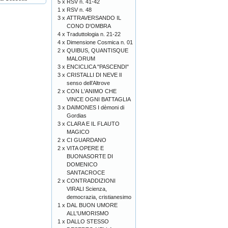
5 x
RSV n. 41-42
1 x
RSV n. 48
3 x
ATTRAVERSANDO IL
CONO D'OMBRA
4 x
Traduttologia n. 21-22
4 x
Dimensione Cosmica n. 01
2 x
QUIBUS, QUANTISQUE
MALORUM
3 x
ENCICLICA "PASCENDI"
3 x
CRISTALLI DI NEVE Il
senso dell’Altrove
2 x
CON L'ANIMO CHE
VINCE OGNI BATTAGLIA
3 x
DAIMONES I dèmoni di
Gordias
3 x
CLARA E IL FLAUTO
MAGICO
2 x
CI GUARDANO
2 x
VITA OPERE E
BUONASORTE DI
DOMENICO
SANTACROCE
2 x
CONTRADDIZIONI
VIRALI Scienza,
democrazia, cristianesimo
1 x
DAL BUON UMORE
ALL'UMORISMO
1 x
DALLO STESSO