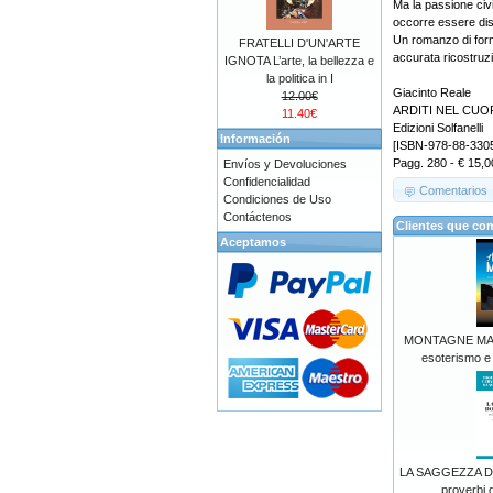
Ma la passione civ
occorre essere dis
Un romanzo di for
FRATELLI D'UN'ARTE
accurata ricostruzi
IGNOTA L’arte, la bellezza e
la politica in I
Giacinto Reale
12.00€
ARDITI NEL CUOR
11.40€
Edizioni Solfanelli
Información
[ISBN-978-88-330
Pagg. 280 - € 15,0
Envíos y Devoluciones
Confidencialidad
Comentarios
Condiciones de Uso
Contáctenos
Clientes que co
Aceptamos
MONTAGNE MAGI
esoterismo e
LA SAGGEZZA DI
proverbi 