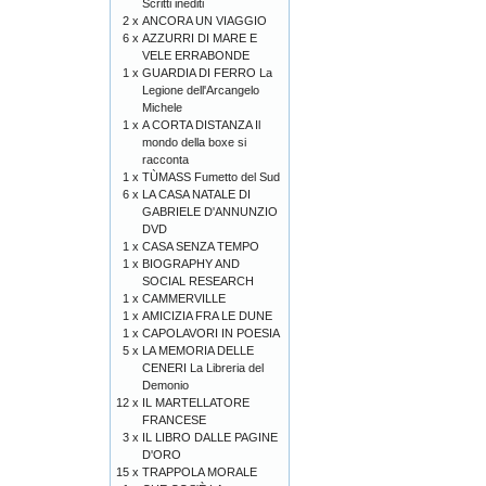
Scritti inediti
2 x
ANCORA UN VIAGGIO
6 x
AZZURRI DI MARE E
VELE ERRABONDE
1 x
GUARDIA DI FERRO La
Legione dell'Arcangelo
Michele
1 x
A CORTA DISTANZA Il
mondo della boxe si
racconta
1 x
TÙMASS Fumetto del Sud
6 x
LA CASA NATALE DI
GABRIELE D'ANNUNZIO
DVD
1 x
CASA SENZA TEMPO
1 x
BIOGRAPHY AND
SOCIAL RESEARCH
1 x
CAMMERVILLE
1 x
AMICIZIA FRA LE DUNE
1 x
CAPOLAVORI IN POESIA
5 x
LA MEMORIA DELLE
CENERI La Libreria del
Demonio
12 x
IL MARTELLATORE
FRANCESE
3 x
IL LIBRO DALLE PAGINE
D'ORO
15 x
TRAPPOLA MORALE