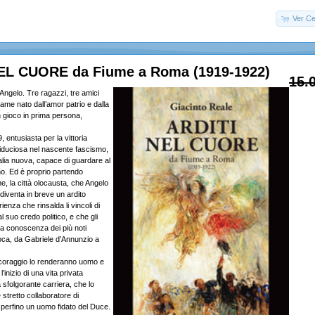
Ver Ce
EL CUORE da Fiume a Roma (1919-1922)
15.
Angelo. Tre ragazzi, tre amici
game nato dall’amor patrio e dalla
in gioco in prima persona,
 entusiasta per la vittoria
 fiduciosa nel nascente fascismo,
alia nuova, capace di guardare al
mo. Ed è proprio partendo
e, la città olocausta, che Angelo
diventa in breve un ardito
enza che rinsalda li vincoli di
 al suo credo politico, e che gli
la conoscenza dei più noti
oca, da Gabriele d’Annunzio a
 coraggio lo renderanno uomo e
’inizio di una vita privata
sfolgorante carriera, che lo
 stretto collaboratore di
 perfino un uomo fidato del Duce.