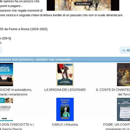
ile spesso ha un prezzo che
posti a pagare...
mazione che regala momenti di
one storica e segnala chiavi di lettura inedite di un passato che non si vuole dimenticare.
E da Fiume a Roma (1919-1922)
5-209-0]
0
Añ
mpraron este producto, también han comprado
CHE Irrazionalismo,
LA SPAGNA DEI LEGIONARI
IL CONTE DI CHANTELE
 tardo romanticismo
del Terr
 DON CHISCIOTTE e i
CARLO I d'Austria
FOIBE: UN CONT
di Sancio Pancia
testamento di Lic