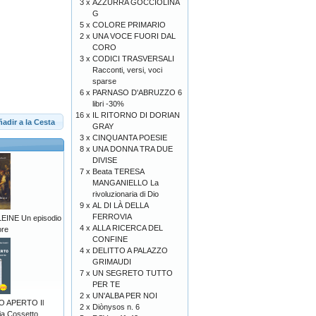
3 x
AZZURRA GOCCIOLINA
G
5 x
COLORE PRIMARIO
2 x
UNA VOCE FUORI DAL
CORO
3 x
CODICI TRASVERSALI
Racconti, versi, voci
sparse
6 x
PARNASO D'ABRUZZO 6
libri -30%
16 x
IL RITORNO DI DORIAN
adir a la Cesta
GRAY
3 x
CINQUANTA POESIE
8 x
UNA DONNA TRA DUE
DIVISE
7 x
Beata TERESA
MANGANIELLO La
rivoluzionaria di Dio
9 x
AL DI LÀ DELLA
FERROVIA
INE Un episodio
4 x
ALLA RICERCA DEL
ore
CONFINE
4 x
DELITTO A PALAZZO
GRIMAUDI
7 x
UN SEGRETO TUTTO
PER TE
2 x
UN'ALBA PER NOI
O APERTO Il
2 x
Diònysos n. 6
ia Cossetto