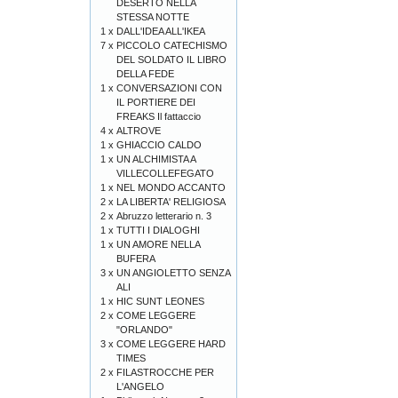
DESERTO NELLA
STESSA NOTTE
1 x
DALL'IDEA ALL'IKEA
7 x
PICCOLO CATECHISMO
DEL SOLDATO IL LIBRO
DELLA FEDE
1 x
CONVERSAZIONI CON
IL PORTIERE DEI
FREAKS Il fattaccio
4 x
ALTROVE
1 x
GHIACCIO CALDO
1 x
UN ALCHIMISTA A
VILLECOLLEFEGATO
1 x
NEL MONDO ACCANTO
2 x
LA LIBERTA' RELIGIOSA
2 x
Abruzzo letterario n. 3
1 x
TUTTI I DIALOGHI
1 x
UN AMORE NELLA
BUFERA
3 x
UN ANGIOLETTO SENZA
ALI
1 x
HIC SUNT LEONES
2 x
COME LEGGERE
"ORLANDO"
3 x
COME LEGGERE HARD
TIMES
2 x
FILASTROCCHE PER
L'ANGELO