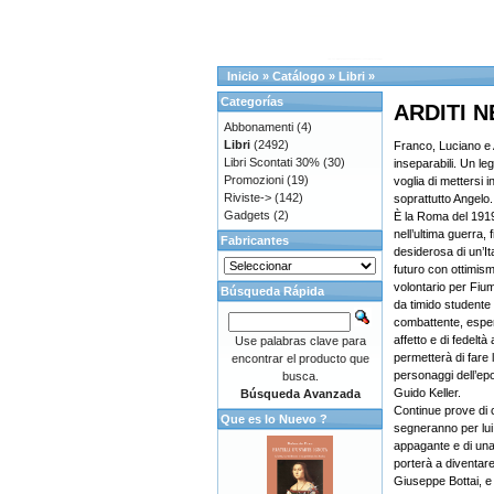
Inicio
»
Catálogo
»
Libri
»
Categorías
ARDITI N
Abbonamenti
(4)
Libri
(2492)
Franco, Luciano e 
Libri Scontati 30%
(30)
inseparabili. Un le
Promozioni
(19)
voglia di mettersi 
Riviste->
(142)
soprattutto Angelo.
Gadgets
(2)
È la Roma del 1919,
nell’ultima guerra,
Fabricantes
desiderosa di un’It
futuro con ottimis
volontario per Fium
Búsqueda Rápida
da timido studente 
combattente, esperi
affetto e di fedeltà
Use palabras clave para
permetterà di fare 
encontrar el producto que
personaggi dell’ep
busca.
Guido Keller.
Búsqueda Avanzada
Continue prove di
Que es lo Nuevo ?
segneranno per lui l
appagante e di una 
porterà a diventare
Giuseppe Bottai, e