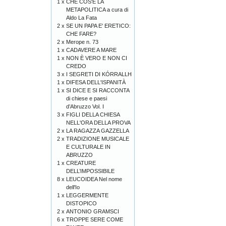
1 x
CHE COS'È LA
METAPOLITICA a cura di
Aldo La Fata
2 x
SE UN PAPA E' ERETICO:
CHE FARE?
2 x
Merope n. 73
1 x
CADAVERE A MARE
1 x
NON È VERO E NON CI
CREDO
3 x
I SEGRETI DI KÓRRALLH
1 x
DIFESA DELL'ISPANITÀ
1 x
SI DICE E SI RACCONTA
di chiese e paesi
d’Abruzzo Vol. I
3 x
FIGLI DELLA CHIESA
NELL'ORA DELLA PROVA
2 x
LA RAGAZZA GAZZELLA
2 x
TRADIZIONE MUSICALE
E CULTURALE IN
ABRUZZO
1 x
CREATURE
DELL’IMPOSSIBILE
8 x
LEUCOIDEA Nel nome
dell'Io
1 x
LEGGERMENTE
DISTOPICO
2 x
ANTONIO GRAMSCI
6 x
TROPPE SERE COME