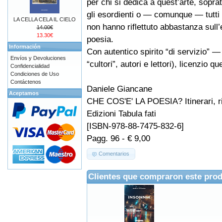
per chi si dedica a quest’arte, sopratt
gli esordienti o — comunque — tutti
LA CELLA CELA IL CIELO
non hanno riflettuto abbastanza sull
14.00€
13.30€
poesia.
Información
Con autentico spirito “di servizio” —
Envíos y Devoluciones
“cultori”, autori e lettori), licenzio 
Confidencialidad
Condiciones de Uso
Contáctenos
Daniele Giancane
Aceptamos
CHE COS'E' LA POESIA? Itinerari, rif
Edizioni Tabula fati
[ISBN-978-88-7475-832-6]
Pagg. 96 - € 9,00
Comentarios
Clientes que compraron este pro