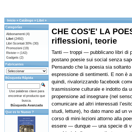
Inicio
»
Catálogo
»
Libri
»
Categorías
CHE COS'E' LA POESI
Abbonamenti
(4)
riflessioni, teorie
Libri
(2492)
Libri Scontati 30%
(30)
Promozioni
(19)
Tanti — troppi — pubblicano libri di 
Riviste->
(142)
Gadgets
(2)
postano poesie sui social senza sape
Fabricantes
Pensando che la poesia sia soltanto 
espressione di sentimenti. E non è af
Búsqueda Rápida
quindi, rivalorizzando facebook com
trasmissione culturale e indotto da 
Use palabras clave para
propensione ad insegnare (nel senso
encontrar el producto que
busca.
comunicare ad altri interessati l’esito
Búsqueda Avanzada
studi, letture), ho dato mano ad un v
Que es lo Nuevo ?
corso di mini-lezioni attorno alla poe
essere — dunque — una specie di