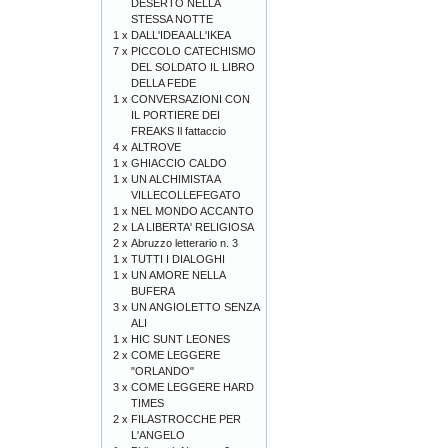
DESERTO NELLA
STESSA NOTTE
1 x
DALL'IDEA ALL'IKEA
7 x
PICCOLO CATECHISMO
DEL SOLDATO IL LIBRO
DELLA FEDE
1 x
CONVERSAZIONI CON
IL PORTIERE DEI
FREAKS Il fattaccio
4 x
ALTROVE
1 x
GHIACCIO CALDO
1 x
UN ALCHIMISTA A
VILLECOLLEFEGATO
1 x
NEL MONDO ACCANTO
2 x
LA LIBERTA' RELIGIOSA
2 x
Abruzzo letterario n. 3
1 x
TUTTI I DIALOGHI
1 x
UN AMORE NELLA
BUFERA
3 x
UN ANGIOLETTO SENZA
ALI
1 x
HIC SUNT LEONES
2 x
COME LEGGERE
"ORLANDO"
3 x
COME LEGGERE HARD
TIMES
2 x
FILASTROCCHE PER
L'ANGELO