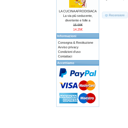
LA CUCINA AFRODISIACA
Recensioni
La via più seducente,
divertente e folle a
15.00€
14.25€
Informazioni
Consegna & Restituzione
Avviso privacy
Condizioni d'uso
Contattaci
Accettiamo