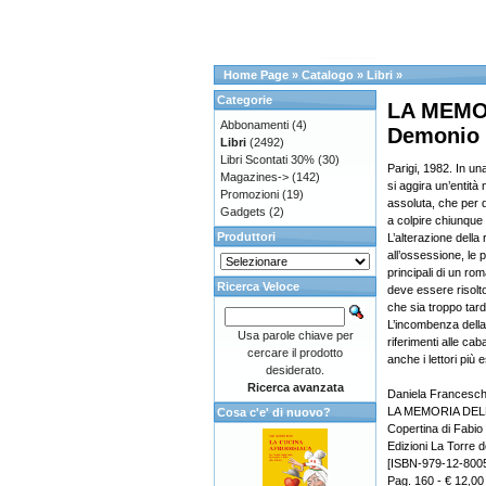
Home Page
»
Catalogo
»
Libri
»
Categorie
LA MEMOR
Abbonamenti
(4)
Demonio
Libri
(2492)
Libri Scontati 30%
(30)
Parigi, 1982. In un
Magazines->
(142)
si aggira un’entit
Promozioni
(19)
assoluta, che per 
Gadgets
(2)
a colpire chiunque t
Produttori
L’alterazione della
all’ossessione, le 
principali di un r
Ricerca Veloce
deve essere risolto
che sia troppo tardi
L’incombenza della m
Usa parole chiave per
riferimenti alle c
cercare il prodotto
anche i lettori più e
desiderato.
Ricerca avanzata
Daniela Franceschi
LA MEMORIA DELLE
Cosa c'e' di nuovo?
Copertina di Fabio
Edizioni La Torre d
[ISBN-979-12-800
Pag. 160 - € 12,00