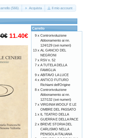
arrello (566)
Acquista
Il mio account
Carrello
00€
11.40€
9 x
Controrivoluzione
Abbonamento ai nn.
124/129 (sei numeri)
13 x
AL GANCIO DEL
NEGRONI
7 x
RSV n. 52
7 x
A TUTELA DELLA
FAMIGLIA
9 x
ABITAVO LA LUCE
4 x
ANTICO FUTURO
Richiami dell'Origine
8 x
Controrivoluzione
Abbonamento ai nn.
127/132 (sei numeri)
7 x
VIRGINIA WOOLF E LE
OMBRE DEL PASSATO
1 x
IL TEATRO DELLA
GUERRA E DELLA PACE
2 x
BREVE STORIA DEL
CARLISMO NELLA
PENISOLA ITALIANA