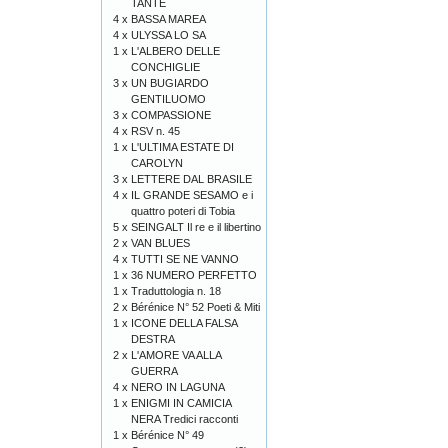
TANTE
4 x
BASSA MAREA
4 x
ULYSSA LO SA
1 x
L'ALBERO DELLE
CONCHIGLIE
3 x
UN BUGIARDO
GENTILUOMO
3 x
COMPASSIONE
4 x
RSV n. 45
1 x
L'ULTIMA ESTATE DI
CAROLYN
3 x
LETTERE DAL BRASILE
4 x
IL GRANDE SESAMO e i
quattro poteri di Tobia
5 x
SEINGALT Il re e il libertino
2 x
VAN BLUES
4 x
TUTTI SE NE VANNO
1 x
36 NUMERO PERFETTO
1 x
Traduttologia n. 18
2 x
Bérénice N° 52 Poeti & Miti
1 x
ICONE DELLA FALSA
DESTRA
2 x
L'AMORE VA ALLA
GUERRA
4 x
NERO IN LAGUNA
1 x
ENIGMI IN CAMICIA
NERA Tredici racconti
1 x
Bérénice N° 49