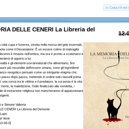
Cosa c'è nel c
IA DELLE CENERI La Libreria del
12.
a città cupa e funerea, stretta nella morsa del gelo invernale,
à nota come il Devastatore. È un essere colmo di malvagità
decenni è rimasto nell’ombra, ma ora è pronto a scatenarsi e
enterà di opporsi a lui.
 realtà e gli elementi sovrannaturali che alimentano, fino
paure più recondite dell’essere umano, sono gli ingredienti
omanzo neogotico pensato come un intrigante enigma che
 passo dopo passo, mettendo in ordine tutti i tasselli prima
: una corsa tra le vittime e il predatore, la cui posta è la vita.
orte, la maledizione, l’odio finalizzato alla vendetta, i
abale di estrazione religiosa non mancheranno di appassionare
sigenti.
 e Simone Valtorta
 CENERI La Libreria del Demonio
 Lupo
ei Venti
53-06-0]