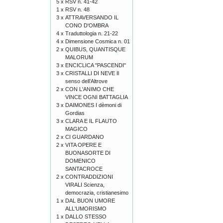
5 x
RSV n. 41-42
1 x
RSV n. 48
3 x
ATTRAVERSANDO IL
CONO D'OMBRA
4 x
Traduttologia n. 21-22
4 x
Dimensione Cosmica n. 01
2 x
QUIBUS, QUANTISQUE
MALORUM
3 x
ENCICLICA "PASCENDI"
3 x
CRISTALLI DI NEVE Il
senso dell’Altrove
2 x
CON L'ANIMO CHE
VINCE OGNI BATTAGLIA
3 x
DAIMONES I dèmoni di
Gordias
3 x
CLARA E IL FLAUTO
MAGICO
2 x
CI GUARDANO
2 x
VITA OPERE E
BUONASORTE DI
DOMENICO
SANTACROCE
2 x
CONTRADDIZIONI
VIRALI Scienza,
democrazia, cristianesimo
1 x
DAL BUON UMORE
ALL'UMORISMO
1 x
DALLO STESSO