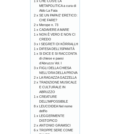
1 x
CHE COS'È LA
METAPOLITICA a cura di
Aldo La Fata
2 x
SE UN PAPA E' ERETICO:
CHE FARE?
2 x
Merope n. 73
1 x
CADAVERE A MARE
1 x
NON È VERO E NON CI
CREDO
3 x
I SEGRETI DI KÓRRALLH
1 x
DIFESA DELL'ISPANITÀ
1 x
SI DICE E SI RACCONTA
di chiese e paesi
d’Abruzzo Vol. I
3 x
FIGLI DELLA CHIESA
NELL'ORA DELLA PROVA
2 x
LA RAGAZZA GAZZELLA
2 x
TRADIZIONE MUSICALE
E CULTURALE IN
ABRUZZO
1 x
CREATURE
DELL’IMPOSSIBILE
8 x
LEUCOIDEA Nel nome
dell'Io
1 x
LEGGERMENTE
DISTOPICO
2 x
ANTONIO GRAMSCI
6 x
TROPPE SERE COME