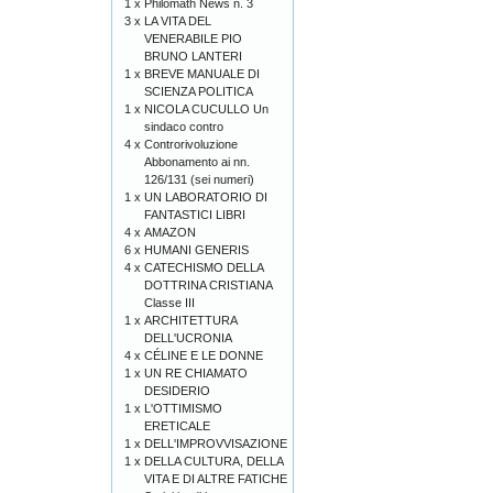
1 x
Philomath News n. 3
3 x
LA VITA DEL
VENERABILE PIO
BRUNO LANTERI
1 x
BREVE MANUALE DI
SCIENZA POLITICA
1 x
NICOLA CUCULLO Un
sindaco contro
4 x
Controrivoluzione
Abbonamento ai nn.
126/131 (sei numeri)
1 x
UN LABORATORIO DI
FANTASTICI LIBRI
4 x
AMAZON
6 x
HUMANI GENERIS
4 x
CATECHISMO DELLA
DOTTRINA CRISTIANA
Classe III
1 x
ARCHITETTURA
DELL'UCRONIA
4 x
CÉLINE E LE DONNE
1 x
UN RE CHIAMATO
DESIDERIO
1 x
L'OTTIMISMO
ERETICALE
1 x
DELL'IMPROVVISAZIONE
1 x
DELLA CULTURA, DELLA
VITA E DI ALTRE FATICHE