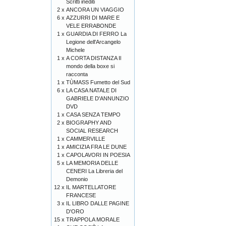
Scritti inediti
2 x
ANCORA UN VIAGGIO
6 x
AZZURRI DI MARE E
VELE ERRABONDE
1 x
GUARDIA DI FERRO La
Legione dell'Arcangelo
Michele
1 x
A CORTA DISTANZA Il
mondo della boxe si
racconta
1 x
TÙMASS Fumetto del Sud
6 x
LA CASA NATALE DI
GABRIELE D'ANNUNZIO
DVD
1 x
CASA SENZA TEMPO
2 x
BIOGRAPHY AND
SOCIAL RESEARCH
1 x
CAMMERVILLE
1 x
AMICIZIA FRA LE DUNE
1 x
CAPOLAVORI IN POESIA
5 x
LA MEMORIA DELLE
CENERI La Libreria del
Demonio
12 x
IL MARTELLATORE
FRANCESE
3 x
IL LIBRO DALLE PAGINE
D'ORO
15 x
TRAPPOLA MORALE