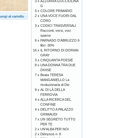
3 x
AZZURRA GOCCIOLINA
G
5 x
COLORE PRIMARIO
2 x
UNA VOCE FUORI DAL
ungi al carrello
CORO
3 x
CODICI TRASVERSALI
Racconti, versi, voci
sparse
6 x
PARNASO D'ABRUZZO 6
libri -30%
16 x
IL RITORNO DI DORIAN
GRAY
3 x
CINQUANTA POESIE
8 x
UNA DONNA TRA DUE
DIVISE
7 x
Beata TERESA
MANGANIELLO La
rivoluzionaria di Dio
9 x
AL DI LÀ DELLA
FERROVIA
4 x
ALLA RICERCA DEL
CONFINE
4 x
DELITTO A PALAZZO
GRIMAUDI
7 x
UN SEGRETO TUTTO
PER TE
2 x
UN'ALBA PER NOI
2 x
Diònysos n. 6