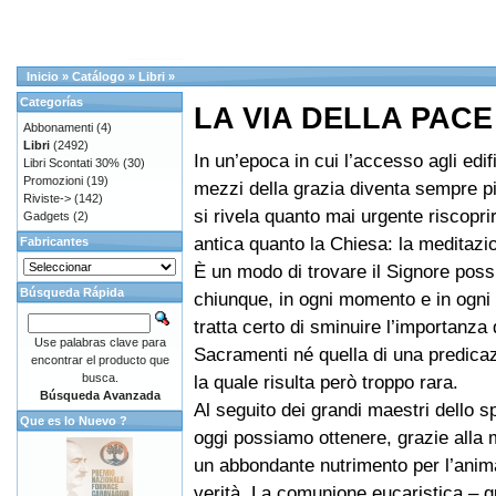
Inicio
»
Catálogo
»
Libri
»
Categorías
LA VIA DELLA PACE
Abbonamenti
(4)
Libri
(2492)
In un’epoca in cui l’accesso agli edifi
Libri Scontati 30%
(30)
Promozioni
(19)
mezzi della grazia diventa sempre più
Riviste->
(142)
si rivela quanto mai urgente riscopri
Gadgets
(2)
antica quanto la Chiesa: la meditazi
Fabricantes
È un modo di trovare il Signore possi
Búsqueda Rápida
chiunque, in ogni momento e in ogni 
tratta certo di sminuire l’importanza 
Use palabras clave para
Sacramenti né quella di una predicaz
encontrar el producto que
busca.
la quale risulta però troppo rara.
Búsqueda Avanzada
Al seguito dei grandi maestri dello sp
Que es lo Nuevo ?
oggi possiamo ottenere, grazie alla 
un abbondante nutrimento per l’anim
verità. La comunione eucaristica – q