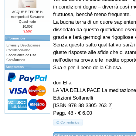
in condizioni degne – diverrà così mo
ACQUE E TERRE in
fruttuosa, benché meno frequente.
memporia di Salvatore
La buona terra di un cuore sapiente
Quasimodo
10.00€
dissodato da questo quotidiano eserci
9.50€
grazia e farà germogliare rigogliose v
Información
Senza questo salto qualitativo sarà 
Envíos y Devoluciones
Confidencialidad
giuste risposte alle sfide che ci sta
Condiciones de Uso
nell’odierna prova e le inedite opport
Contáctenos
Sua e per il bene della Chiesa.
Aceptamos
don Elia
LA VIA DELLA PACE La meditazione
Edizioni Solfanelli
[ISBN-978-88-3305-263-2]
Pagg. 48 - € 6,00
Comentarios