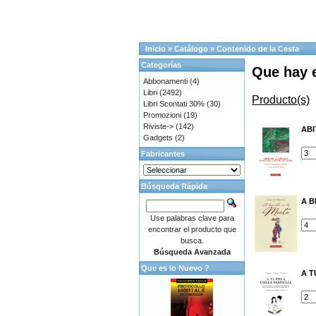
Inicio
»
Catálogo
»
Contenido de la Cesta
Categorías
Que hay 
Abbonamenti
(4)
Libri
(2492)
Producto(s)
Libri Scontati 30%
(30)
Promozioni
(19)
Riviste->
(142)
ABI
Gadgets
(2)
Fabricantes
Búsqueda Rápida
A B
Use palabras clave para
encontrar el producto que
busca.
Búsqueda Avanzada
Que es lo Nuevo ?
A T