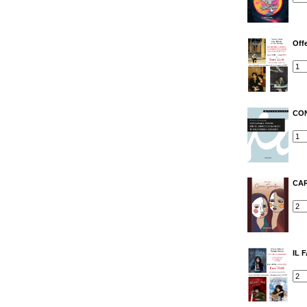
Offe
CON
CA
IL 