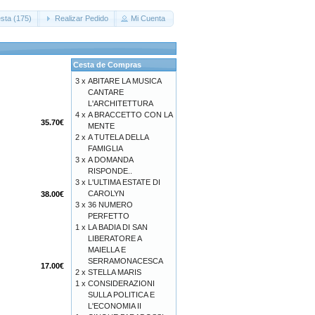
sta (175)
Realizar Pedido
Mi Cuenta
Cesta de Compras
3 x
ABITARE LA MUSICA
CANTARE
L'ARCHITETTURA
4 x
A BRACCETTO CON LA
35.70€
MENTE
2 x
A TUTELA DELLA
FAMIGLIA
3 x
A DOMANDA
RISPONDE..
3 x
L'ULTIMA ESTATE DI
CAROLYN
38.00€
3 x
36 NUMERO
PERFETTO
1 x
LA BADIA DI SAN
LIBERATORE A
MAIELLA E
SERRAMONACESCA
17.00€
2 x
STELLA MARIS
1 x
CONSIDERAZIONI
SULLA POLITICA E
L'ECONOMIA II