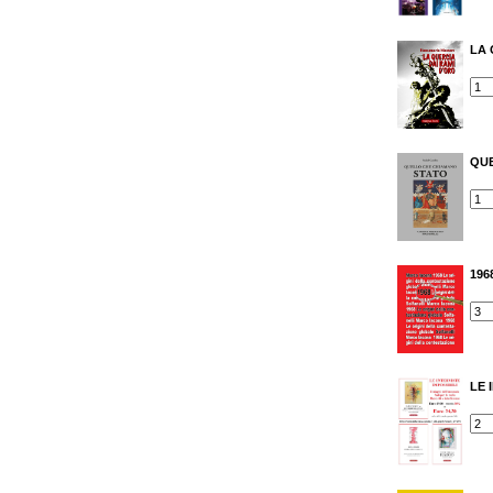
LA 
QU
1968
LE 