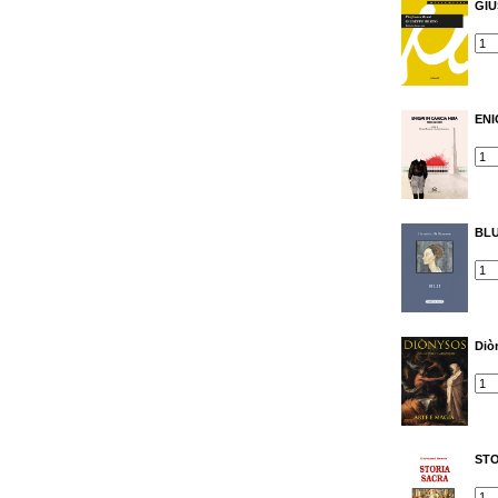
GIU
ENI
BL
Diò
STO