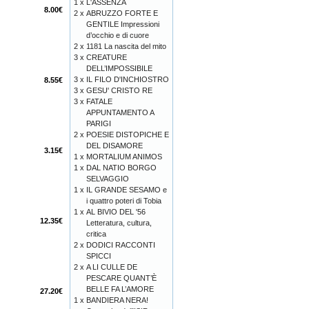
1 x
L'ASSENZA
8.00€
2 x
ABRUZZO FORTE E
GENTILE Impressioni
d’occhio e di cuore
2 x
1181 La nascita del mito
3 x
CREATURE
DELL’IMPOSSIBILE
3 x
IL FILO D'INCHIOSTRO
8.55€
3 x
GESU' CRISTO RE
3 x
FATALE
APPUNTAMENTO A
PARIGI
2 x
POESIE DISTOPICHE E
DEL DISAMORE
3.15€
1 x
MORTALIUM ANIMOS
1 x
DAL NATIO BORGO
SELVAGGIO
1 x
IL GRANDE SESAMO e
i quattro poteri di Tobia
1 x
AL BIVIO DEL '56
12.35€
Letteratura, cultura,
critica
2 x
DODICI RACCONTI
SPICCI
2 x
A LI CULLE DE
PESCARE QUANT’È
BELLE FA L’AMORE
27.20€
1 x
BANDIERA NERA!