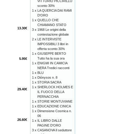
VITTORIO PICCIRILLO
sconto 30%
1 x
LA QUERCIA DAI RAMI
D'ORO
1 x
QUELLO CHE
CHIAMANO STATO
13.30€
3 x
1968 Le origini della
contestazione globale
2 x
LE INTERVISTE
IMPOSSIBILI 3 libri in
offerta sconto 30%
1 x
GIUSEPPE BERTO
Tutto ha la sua ora
5.95€
1 x
ENIGMI IN CAMICIA
NERA Tredici racconti
1 x
BLU
1 x
Diònysos n. 8
1 x
STORIA SACRA
1 x
SHERLOCK HOLMES E
29.40€
IL FUOCO DELLA
PERNACCHIA
1 x
STORIE MONTUVIANE
1 x
EDUCAZIONE CINICA
1 x
Dimensione Cosmica n.
06
26.60€
1 x
IL LIBRO DALLE
PAGINE D'ORO
3 x
CASANOVA Il seduttore