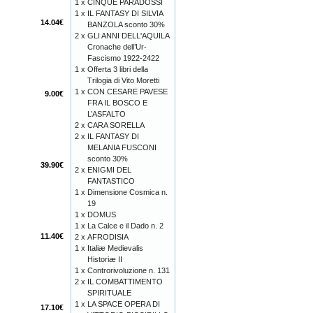
1 x
CINQUE PARADOSSI
1 x
IL FANTASY DI SILVIA
14.04€
BANZOLA sconto 30%
2 x
GLI ANNI DELL'AQUILA
Cronache dell’Ur-
Fascismo 1922-2422
1 x
Offerta 3 libri della
Trilogia di Vito Moretti
1 x
CON CESARE PAVESE
9.00€
FRA IL BOSCO E
L’ASFALTO
2 x
CARA SORELLA
2 x
IL FANTASY DI
MELANIA FUSCONI
sconto 30%
39.90€
2 x
ENIGMI DEL
FANTASTICO
1 x
Dimensione Cosmica n.
19
1 x
DOMUS
1 x
La Calce e il Dado n. 2
11.40€
2 x
AFRODISIA
1 x
Italiæ Medievalis
Historiæ II
1 x
Controrivoluzione n. 131
2 x
IL COMBATTIMENTO
SPIRITUALE
1 x
LA SPACE OPERA DI
17.10€