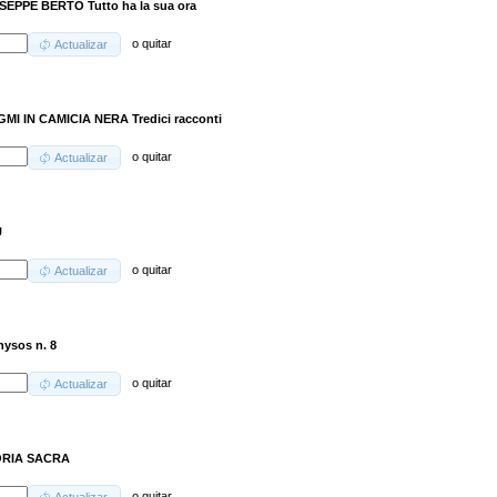
SEPPE BERTO Tutto ha la sua ora
o
quitar
Actualizar
GMI IN CAMICIA NERA Tredici racconti
o
quitar
Actualizar
U
o
quitar
Actualizar
nysos n. 8
o
quitar
Actualizar
RIA SACRA
o
quitar