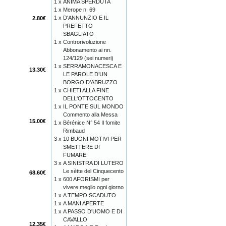
1 x
ANIMA SPERDUTA
1 x
Merope n. 69
1 x
D'ANNUNZIO E IL
2.80€
PREFETTO
SBAGLIATO
1 x
Controrivoluzione
Abbonamento ai nn.
124/129 (sei numeri)
1 x
SERRAMONACESCA E
13.30€
LE PAROLE D’UN
BORGO D’ABRUZZO
1 x
CHIETI ALLA FINE
DELL'OTTOCENTO
1 x
IL PONTE SUL MONDO
Commento alla Messa
15.00€
1 x
Bérénice N° 54 Il fomite
Rimbaud
3 x
10 BUONI MOTIVI PER
SMETTERE DI
FUMARE
3 x
A SINISTRA DI LUTERO
Le sètte del Cinquecento
68.60€
1 x
600 AFORISMI per
vivere meglio ogni giorno
1 x
A TEMPO SCADUTO
1 x
A MANI APERTE
1 x
A PASSO D'UOMO E DI
CAVALLO
12.35€