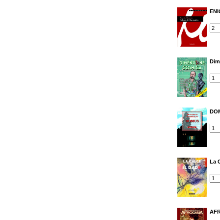
ENI
Dim
DO
La C
AFR