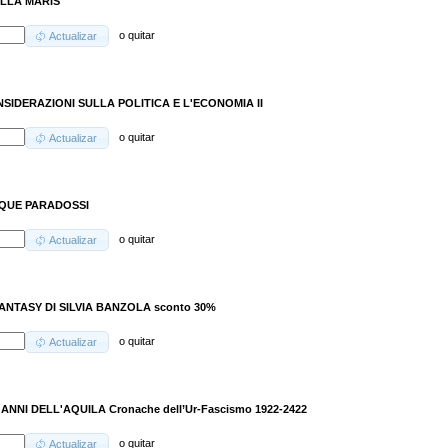
LLA MARIS
o
quitar
Actualizar
SIDERAZIONI SULLA POLITICA E L'ECONOMIA II
o
quitar
Actualizar
QUE PARADOSSI
o
quitar
Actualizar
FANTASY DI SILVIA BANZOLA sconto 30%
o
quitar
Actualizar
 ANNI DELL'AQUILA Cronache dell’Ur-Fascismo 1922-2422
o
quitar
Actualizar