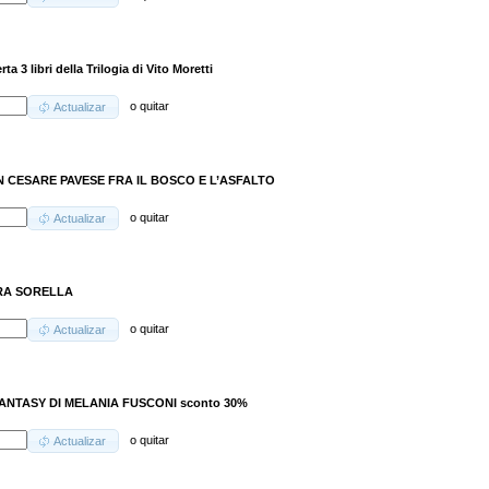
rta 3 libri della Trilogia di Vito Moretti
o
quitar
Actualizar
 CESARE PAVESE FRA IL BOSCO E L’ASFALTO
o
quitar
Actualizar
RA SORELLA
o
quitar
Actualizar
FANTASY DI MELANIA FUSCONI sconto 30%
o
quitar
Actualizar