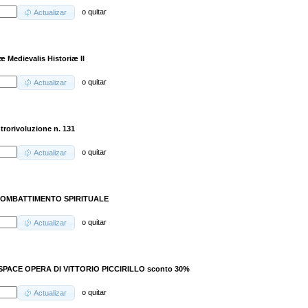
o
quitar
Actualizar
iæ Medievalis Historiæ II
o
quitar
Actualizar
trorivoluzione n. 131
o
quitar
Actualizar
COMBATTIMENTO SPIRITUALE
o
quitar
Actualizar
SPACE OPERA DI VITTORIO PICCIRILLO sconto 30%
o
quitar
Actualizar