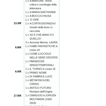
1 x
A MARGINE Teoria
critica e sociologia della
letteratura
1 x
A MARIA SANTISSIMA
1 x
A BOCCA CHIUSA
1 x
72 ORE
13.30€
1 x
A CORTA DISTANZA Il
mondo della boxe si
racconta
1 x
'62 E CHE ANNO FU
QUELLO!
3 x
Assunta Menna: LAURA
1 x
FIABE FANTASTICHE in
6.80€
corpo 16
1 x
COME LUCCIOLE
NELLE SERE D'ESTATE
1 x
PARADOSSI
SPAZIOTEMPORALI
1 x
IL TURNO in corpo 16
6.00€
1 x
PRIMO NOME
1 x
DI OMBRA E LUCE
1 x
METAFISICA DEL
CREDO
1 x
ANTICO FUTURO
Richiami dell'Origine
1 x
OMAGGIO A JÜRGEN
17.00€
MOLTMANN (1926-
2024)