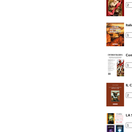
Ital
Con
IL 
LA 