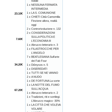
nobile
1 x
NESSUNA FERMATA
INTERMEDIA
1 x
LA S. COMUNIONE
23.10€
1 x
CHIETI Città-Camomilla
Finzione allora, realtà
oggi
2 x
Controrivoluzione n. 132
2 x
CONSIDERAZIONI
SULLA POLITICA E
7.60€
L'ECONOMIA III
1 x
Abruzzo letterario n. 3
1 x
FILASTROCCHE PER
L'ANGELO
7 x
BEATLESIANA Sull'arte
dei Fab Four
34.20€
1 x
Diònysos n. 5
1 x
DISEREDATI
1 x
TUTTI SE NE VANNO
2 x
A NUDO
1 x
DE FORTUNA La sorte
1 x
LA NOTTE DEL FUMO
SULL'ACQUA
67.20€
1 x
Abruzzo letterario n. 2
1 x
Tradizioni, riti e sortilegi.
L’Abruzzo magico -30%
1 x
LA CITTÀ CHE VOLEVA
VOLARE