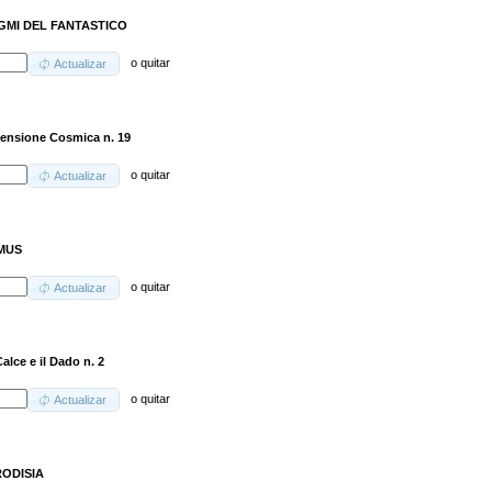
GMI DEL FANTASTICO
o
quitar
Actualizar
ensione Cosmica n. 19
o
quitar
Actualizar
MUS
o
quitar
Actualizar
alce e il Dado n. 2
o
quitar
Actualizar
ODISIA