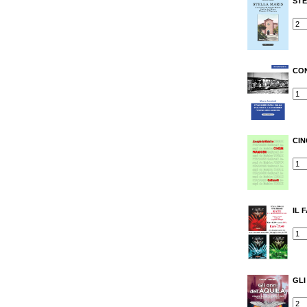
STE
CON
CIN
IL 
GLI