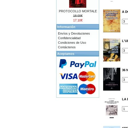
PROTOCOLLO MORTALE
A D
18.00€
17.10€
Información
Envíos y Devoluciones
Confidencialidad
L'U
Condiciones de Uso
Contáctenos
Aceptamos
36 
LA 