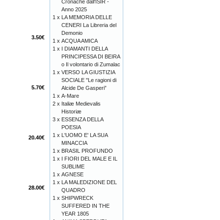
Cronache dall'ISIR -
Anno 2025
1 x
LA MEMORIA DELLE
CENERI La Libreria del
Demonio
3.50€
1 x
ACQUA AMICA
1 x
I DIAMANTI DELLA
PRINCIPESSA DI BEIRA
o Il volontario di Zumalac
1 x
VERSO LA GIUSTIZIA
SOCIALE "Le ragioni di
5.70€
Alcide De Gasperi”
1 x
A-Mare
2 x
Italiæ Medievalis
Historiæ
3 x
ESSENZA DELLA
POESIA
1 x
L'UOMO E' LA SUA
20.40€
MINACCIA
1 x
BRASIL PROFUNDO
1 x
I FIORI DEL MALE E IL
SUBLIME
1 x
AGNESE
1 x
LA MALEDIZIONE DEL
28.00€
QUADRO
1 x
SHIPWRECK
SUFFERED IN THE
YEAR 1805