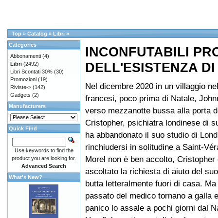
Top
»
Catalog
»
Libri
»
Categories
INCONFUTABILI PR
Abbonamenti
(4)
DELL'ESISTENZA D
Libri
(2492)
Libri Scontati 30%
(30)
Promozioni
(19)
Nel dicembre 2020 in un villaggio nel
Riviste->
(142)
Gadgets
(2)
francesi, poco prima di Natale, Joh
Manufacturers
verso mezzanotte bussa alla porta de
Cristopher, psichiatra londinese di 
Quick Find
ha abbandonato il suo studio di Lond
rinchiudersi in solitudine a Saint-Vér
Use keywords to find the
Morel non è ben accolto, Cristopher
product you are looking for.
Advanced Search
ascoltato la richiesta di aiuto del suo
What's New?
butta letteralmente fuori di casa. Ma
passato del medico tornano a galla e 
panico lo assale a pochi giorni dal N