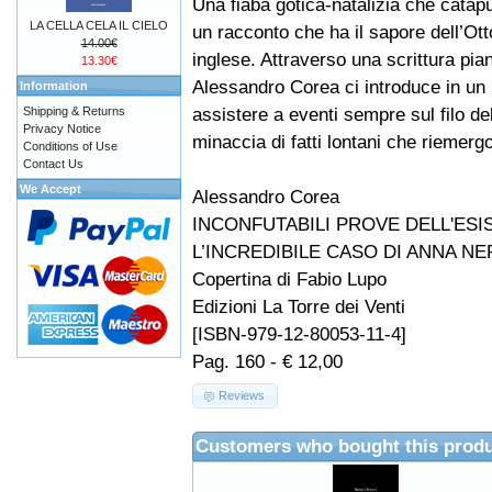
Una fiaba gotica-natalizia che catapult
LA CELLA CELA IL CIELO
un racconto che ha il sapore dell’Ot
14.00€
inglese. Attraverso una scrittura pia
13.30€
Alessandro Corea ci introduce in u
Information
assistere a eventi sempre sul filo del
Shipping & Returns
Privacy Notice
minaccia di fatti lontani che riemerg
Conditions of Use
Contact Us
We Accept
Alessandro Corea
INCONFUTABILI PROVE DELL'ESI
L’INCREDIBILE CASO DI ANNA NE
Copertina di Fabio Lupo
Edizioni La Torre dei Venti
[ISBN-979-12-80053-11-4]
Pag. 160 - € 12,00
Reviews
Customers who bought this produ