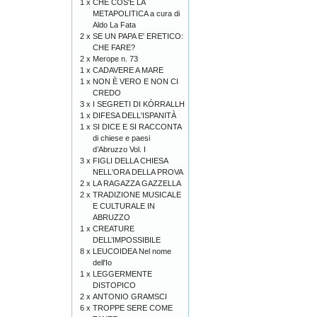
1 x
CHE COS'È LA
METAPOLITICA a cura di
Aldo La Fata
2 x
SE UN PAPA E' ERETICO:
CHE FARE?
2 x
Merope n. 73
1 x
CADAVERE A MARE
1 x
NON È VERO E NON CI
CREDO
3 x
I SEGRETI DI KÓRRALLH
1 x
DIFESA DELL'ISPANITÀ
1 x
SI DICE E SI RACCONTA
di chiese e paesi
d’Abruzzo Vol. I
3 x
FIGLI DELLA CHIESA
NELL'ORA DELLA PROVA
2 x
LA RAGAZZA GAZZELLA
2 x
TRADIZIONE MUSICALE
E CULTURALE IN
ABRUZZO
1 x
CREATURE
DELL’IMPOSSIBILE
8 x
LEUCOIDEA Nel nome
dell'Io
1 x
LEGGERMENTE
DISTOPICO
2 x
ANTONIO GRAMSCI
6 x
TROPPE SERE COME