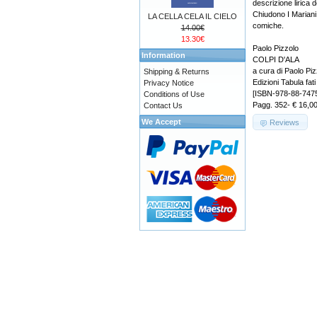
descrizione lirica 
Chiudono I Mariani
LA CELLA CELA IL CIELO
comiche.
14.00€
13.30€
Paolo Pizzolo
Information
COLPI D'ALA
a cura di Paolo Piz
Shipping & Returns
Edizioni Tabula fati
Privacy Notice
[ISBN-978-88-747
Conditions of Use
Pagg. 352- € 16,0
Contact Us
We Accept
Reviews