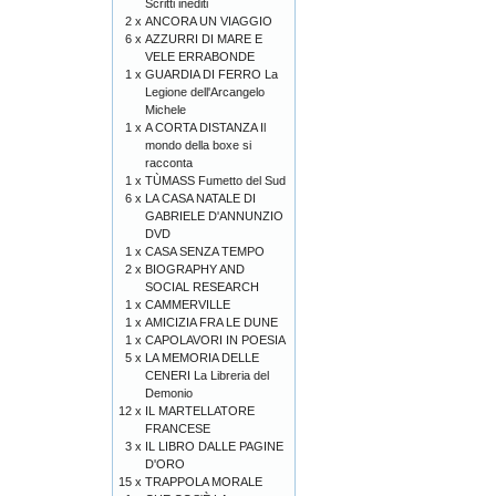
Scritti inediti
2 x
ANCORA UN VIAGGIO
6 x
AZZURRI DI MARE E
VELE ERRABONDE
1 x
GUARDIA DI FERRO La
Legione dell'Arcangelo
Michele
1 x
A CORTA DISTANZA Il
mondo della boxe si
racconta
1 x
TÙMASS Fumetto del Sud
6 x
LA CASA NATALE DI
GABRIELE D'ANNUNZIO
DVD
1 x
CASA SENZA TEMPO
2 x
BIOGRAPHY AND
SOCIAL RESEARCH
1 x
CAMMERVILLE
1 x
AMICIZIA FRA LE DUNE
1 x
CAPOLAVORI IN POESIA
5 x
LA MEMORIA DELLE
CENERI La Libreria del
Demonio
12 x
IL MARTELLATORE
FRANCESE
3 x
IL LIBRO DALLE PAGINE
D'ORO
15 x
TRAPPOLA MORALE