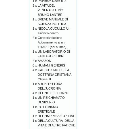
1 x
Philomath News n. 3
3 x
LA VITA DEL
VENERABILE PIO
BRUNO LANTERI
1 x
BREVE MANUALE DI
SCIENZA POLITICA
1 x
NICOLA CUCULLO Un
sindaco contro
4 x
Controrivoluzione
Abbonamento ai nn.
126/131 (sei numeri)
1 x
UN LABORATORIO DI
FANTASTICI LIBRI
4 x
AMAZON
6 x
HUMANI GENERIS
4 x
CATECHISMO DELLA
DOTTRINA CRISTIANA
Classe III
1 x
ARCHITETTURA
DELL'UCRONIA
4 x
CÉLINE E LE DONNE
1 x
UN RE CHIAMATO
DESIDERIO
1 x
L'OTTIMISMO
ERETICALE
1 x
DELL'IMPROVVISAZIONE
1 x
DELLA CULTURA, DELLA
VITA E DI ALTRE FATICHE