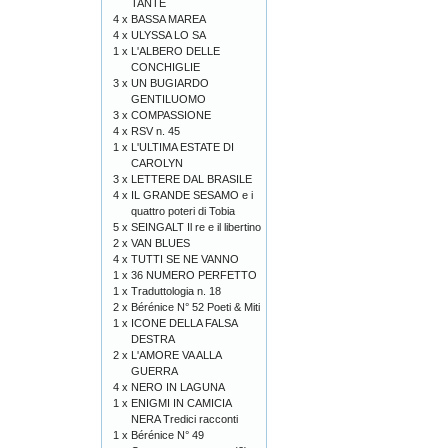
TANTE
4 x
BASSA MAREA
4 x
ULYSSA LO SA
1 x
L'ALBERO DELLE
CONCHIGLIE
3 x
UN BUGIARDO
GENTILUOMO
3 x
COMPASSIONE
4 x
RSV n. 45
1 x
L'ULTIMA ESTATE DI
CAROLYN
3 x
LETTERE DAL BRASILE
4 x
IL GRANDE SESAMO e i
quattro poteri di Tobia
5 x
SEINGALT Il re e il libertino
2 x
VAN BLUES
4 x
TUTTI SE NE VANNO
1 x
36 NUMERO PERFETTO
1 x
Traduttologia n. 18
2 x
Bérénice N° 52 Poeti & Miti
1 x
ICONE DELLA FALSA
DESTRA
2 x
L'AMORE VA ALLA
GUERRA
4 x
NERO IN LAGUNA
1 x
ENIGMI IN CAMICIA
NERA Tredici racconti
1 x
Bérénice N° 49