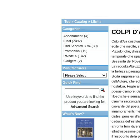
Top
»
Catalog
»
Libri
»
Categories
COLPI D
Abbonamenti
(4)
Libri
(2492)
Colpi d’Ala costitui
Libri Scontati 30%
(30)
edite che inedite,
Promozioni
(19)
Pizzolo, che, divis
Riviste->
(142)
temporale che spazi
Gadgets
(2)
Sessanta del Nove
La raccolta Abruzz
Manufacturers
la bellezza paesag
Sicilia rappresenta 
dell’Autore, che e
Quick Find
nostalgia. Foglie a
poesie d’amore, de
filosofiche e sensa
Use keywords to find the
d’anima racconta l
product you are looking for.
giovanile del poeta,
Advanced Search
innamoramenti, me
What's New?
distesi pensieri d’a
caducità dell’esist
affronta temi diver
all’introspezione ps
il resoconto della p