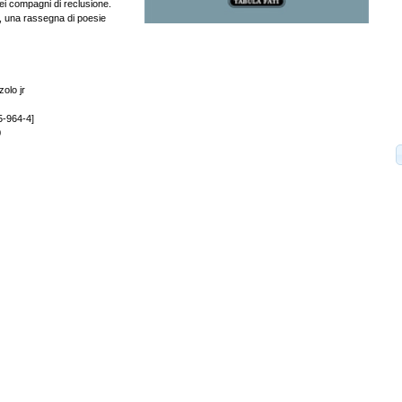
dei compagni di reclusione.
, una rassegna di poesie
zolo jr
5-964-4]
0