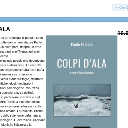
Cart C
'ALA
16.
sce un’antologia di poesie, tanto
 scritte dal commendatore Paolo
a in nove parti, ricopre un arco
a dagli anni Trenta agli anni
cento.
o include poesie che descrivono
gistica abruzzese. La raccolta
un elogio poetico alla terra natìa
gli amava e ricordava con
l Vento e Ancora foglie, riportano
diche, elogi, meditazioni
zioni psicologiche. Minuzzoli
a spensieratezza dell’età
 in particolare le amicizie e gli
ntre Parole a ciocche unisce
more con gravi riflessioni sulla
enza umana. La raccolta Tintinni
si, dallo splendore della natura
icologica. I Lovercianici riportano
rigionia in Svizzera e la