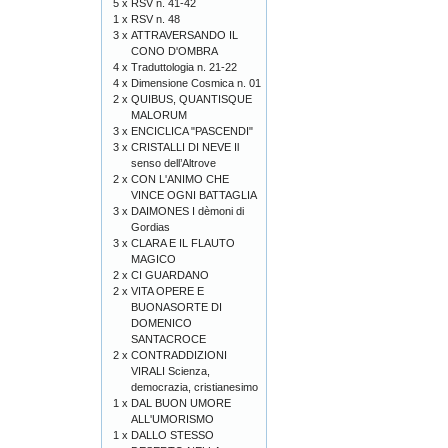
5 x
RSV n. 41-42
1 x
RSV n. 48
3 x
ATTRAVERSANDO IL
CONO D'OMBRA
4 x
Traduttologia n. 21-22
4 x
Dimensione Cosmica n. 01
2 x
QUIBUS, QUANTISQUE
MALORUM
3 x
ENCICLICA "PASCENDI"
3 x
CRISTALLI DI NEVE Il
senso dell’Altrove
2 x
CON L'ANIMO CHE
VINCE OGNI BATTAGLIA
3 x
DAIMONES I dèmoni di
Gordias
3 x
CLARA E IL FLAUTO
MAGICO
2 x
CI GUARDANO
2 x
VITA OPERE E
BUONASORTE DI
DOMENICO
SANTACROCE
2 x
CONTRADDIZIONI
VIRALI Scienza,
democrazia, cristianesimo
1 x
DAL BUON UMORE
ALL'UMORISMO
1 x
DALLO STESSO