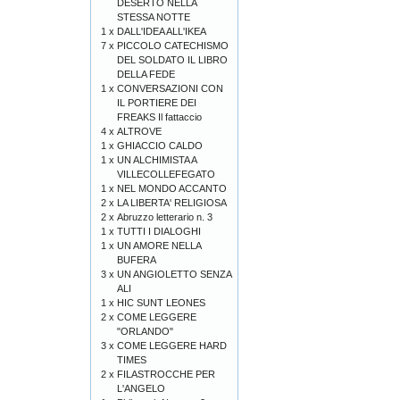
DESERTO NELLA
STESSA NOTTE
1 x
DALL'IDEA ALL'IKEA
7 x
PICCOLO CATECHISMO
DEL SOLDATO IL LIBRO
DELLA FEDE
1 x
CONVERSAZIONI CON
IL PORTIERE DEI
FREAKS Il fattaccio
4 x
ALTROVE
1 x
GHIACCIO CALDO
1 x
UN ALCHIMISTA A
VILLECOLLEFEGATO
1 x
NEL MONDO ACCANTO
2 x
LA LIBERTA' RELIGIOSA
2 x
Abruzzo letterario n. 3
1 x
TUTTI I DIALOGHI
1 x
UN AMORE NELLA
BUFERA
3 x
UN ANGIOLETTO SENZA
ALI
1 x
HIC SUNT LEONES
2 x
COME LEGGERE
"ORLANDO"
3 x
COME LEGGERE HARD
TIMES
2 x
FILASTROCCHE PER
L'ANGELO