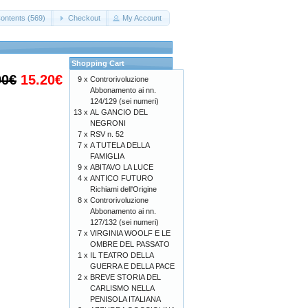
ontents (569)
Checkout
My Account
Shopping Cart
00€
15.20€
9 x
Controrivoluzione
Abbonamento ai nn.
124/129 (sei numeri)
13 x
AL GANCIO DEL
NEGRONI
7 x
RSV n. 52
7 x
A TUTELA DELLA
FAMIGLIA
9 x
ABITAVO LA LUCE
4 x
ANTICO FUTURO
Richiami dell'Origine
8 x
Controrivoluzione
Abbonamento ai nn.
127/132 (sei numeri)
7 x
VIRGINIA WOOLF E LE
OMBRE DEL PASSATO
1 x
IL TEATRO DELLA
GUERRA E DELLA PACE
2 x
BREVE STORIA DEL
CARLISMO NELLA
PENISOLA ITALIANA