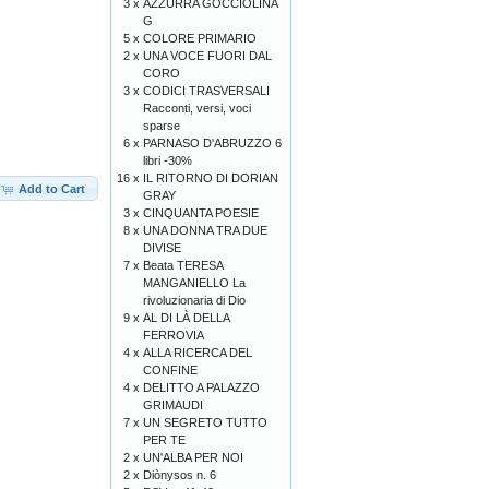
3 x
AZZURRA GOCCIOLINA
G
5 x
COLORE PRIMARIO
2 x
UNA VOCE FUORI DAL
CORO
3 x
CODICI TRASVERSALI
Racconti, versi, voci
sparse
6 x
PARNASO D'ABRUZZO 6
libri -30%
16 x
IL RITORNO DI DORIAN
Add to Cart
GRAY
3 x
CINQUANTA POESIE
8 x
UNA DONNA TRA DUE
DIVISE
7 x
Beata TERESA
MANGANIELLO La
rivoluzionaria di Dio
9 x
AL DI LÀ DELLA
FERROVIA
4 x
ALLA RICERCA DEL
CONFINE
4 x
DELITTO A PALAZZO
GRIMAUDI
7 x
UN SEGRETO TUTTO
PER TE
2 x
UN'ALBA PER NOI
2 x
Diònysos n. 6