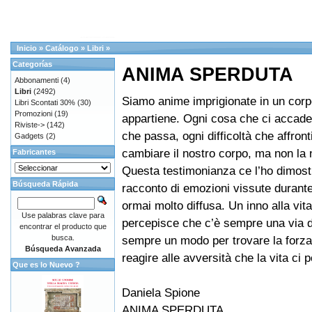
Inicio
»
Catálogo
»
Libri
»
Categorías
ANIMA SPERDUTA
Abbonamenti
(4)
Libri
(2492)
Siamo anime imprigionate in un corp
Libri Scontati 30%
(30)
Promozioni
(19)
appartiene. Ogni cosa che ci accade
Riviste->
(142)
che passa, ogni difficoltà che affron
Gadgets
(2)
cambiare il nostro corpo, ma non la 
Fabricantes
Questa testimonianza ce l’ho dimost
Búsqueda Rápida
racconto di emozioni vissute durante
ormai molto diffusa. Un inno alla vita 
Use palabras clave para
percepisce che c’è sempre una via d’
encontrar el producto que
busca.
sempre un modo per trovare la forza 
Búsqueda Avanzada
reagire alle avversità che la vita ci 
Que es lo Nuevo ?
Daniela Spione
ANIMA SPERDUTA