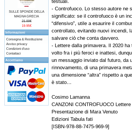
testuali.
- Controfuoco. Lo stesso autore ne s
SULLE SPONDE DELLA
significato: se il controfuoco è un in
MAGNA GRECIA
21.00€
“difensivo”, utile a esaurire il combu
19.95€
controllato, evitando nuovi incendi,
Informazioni
salvare ciò che conta davvero.
Consegna & Restituzione
Avviso privacy
- Lettere dalla primavera. Il 2020 ha
Condizioni d'uso
volto fra i più feroci e inattesi, du
Contattaci
un messaggio inviato dal futuro, da 
Accettiamo
rinnovamento, di una primavera metafo
una dimensione “altra” rispetto a qu
è stato…
Cosimo Lamanna
CANZONI CONTROFUOCO Lettere da
Presentazione di Mara Venuto
Edizioni Tabula fati
[ISBN-978-88-7475-969-9]