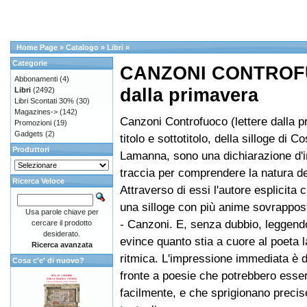
Home Page
»
Catalogo
»
Libri
»
Categorie
CANZONI CONTROFU
Abbonamenti
(4)
dalla primavera
Libri
(2492)
Libri Scontati 30%
(30)
Magazines->
(142)
Canzoni Controfuoco (lettere dalla p
Promozioni
(19)
Gadgets
(2)
titolo e sottotitolo, della silloge di C
Produttori
Lamanna, sono una dichiarazione d'i
traccia per comprendere la natura de
Ricerca Veloce
Attraverso di essi l'autore esplicita c
una silloge con più anime sovrappos
Usa parole chiave per
- Canzoni. E, senza dubbio, leggendo 
cercare il prodotto
desiderato.
evince quanto stia a cuore al poeta
Ricerca avanzata
ritmica. L'impressione immediata è di
Cosa c'e' di nuovo?
fronte a poesie che potrebbero esse
facilmente, e che sprigionano precis