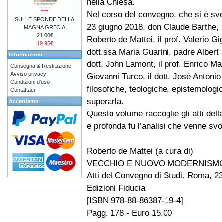
nella Chiesa.
Nel corso del convegno, che si è svo
SULLE SPONDE DELLA
23 giugno 2018, don Claude Barthe, i
MAGNA GRECIA
21.00€
Roberto de Mattei, il prof. Valerio Gigl
19.95€
dott.ssa Maria Guarini, padre Albert Ka
Informazioni
dott. John Lamont, il prof. Enrico Mari
Consegna & Restituzione
Avviso privacy
Giovanni Turco, il dott. José Antonio
Condizioni d'uso
filosofiche, teologiche, epistemologic
Contattaci
superarla.
Accettiamo
Questo volume raccoglie gli atti del
e profonda fu l’analisi che venne svo
Roberto de Mattei (a cura di)
VECCHIO E NUOVO MODERNISMO.
Atti del Convegno di Studi. Roma, 2
Edizioni Fiducia
[ISBN 978-88-86387-19-4]
Pagg. 178 - Euro 15,00