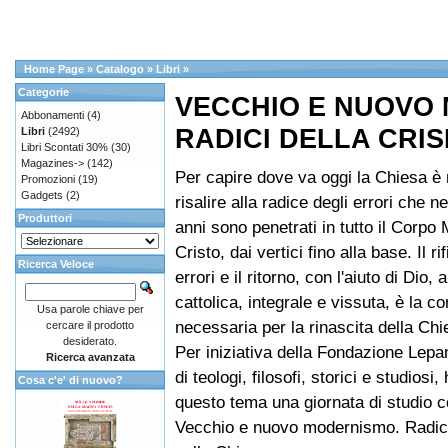
Home Page
»
Catalogo
»
Libri
»
Categorie
VECCHIO E NUOVO
Abbonamenti
(4)
RADICI DELLA CRIS
Libri
(2492)
Libri Scontati 30%
(30)
Magazines->
(142)
Per capire dove va oggi la Chiesa è
Promozioni
(19)
Gadgets
(2)
risalire alla radice degli errori che n
Produttori
anni sono penetrati in tutto il Corpo 
Cristo, dai vertici fino alla base. Il ri
Ricerca Veloce
errori e il ritorno, con l'aiuto di Dio, a
cattolica, integrale e vissuta, è la c
Usa parole chiave per
necessaria per la rinascita della Chi
cercare il prodotto
desiderato.
Per iniziativa della Fondazione Lepa
Ricerca avanzata
di teologi, filosofi, storici e studiosi
Cosa c'e' di nuovo?
questo tema una giornata di studio con
Vecchio e nuovo modernismo. Radici 