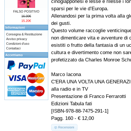
cinogiapponesi e lesse e rilesse i lo
sparsi per le vie d’Europa.
FALSO POSITIVO
Allenandosi per la prima volta alla g
16.00€
15.20€
dei gusti.
Informazioni
Questo volume raccoglie venticinque 
Consegna & Restituzione
non dimenticare vita e avventure di 
Avviso privacy
Condizioni d'uso
esistiti o frutto della fantasia di 
Contattaci
cultura e divertimento come non sare
Accettiamo
profetizzato da Charles Monroe Schu
Marco Iacona
C'ERA UNA VOLTA UNA GENERAZIONE E
alla radio e in TV
Presentazione di Franco Ferrarotti
Edizioni Tabula fati
[ISBN-978-88-7475-291-1]
Pagg. 160 - € 12,00
Recensioni