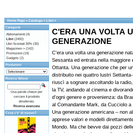
Home Page
»
Catalogo
»
Libri
»
Categorie
C'ERA UNA VOLTA 
Abbonamenti
(4)
GENERAZIONE
Libri
(2492)
Libri Scontati 30%
(30)
Magazines->
(142)
C’era una volta una generazione nata
Promozioni
(19)
Gadgets
(2)
Sessanta ed entrata nella maggiore e
Produttori
Ottanta. Una generazione che per un
distribuito nei quattro lustri Settanta
Ricerca Veloce
riuscì a sognare ascoltando la radi
la TV, andando al cinema e divorand
Usa parole chiave per
d’ogni genere e provenienza: da Brac
cercare il prodotto
desiderato.
al Comandante Mark, da Cucciolo a 
Ricerca avanzata
Una generazione americana – non al
Cosa c'e' di nuovo?
apprese valori e modelli direttament
Mondo. Ma che bevve dai pozzi delle 