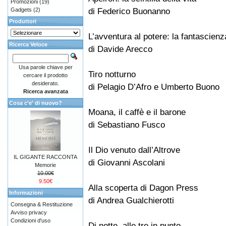
Promozioni
(19)
di Federico Buonanno
Gadgets
(2)
Produttori
L’avventura al potere: la fantascienz
Ricerca Veloce
di Davide Arecco
Usa parole chiave per
Tiro notturno
cercare il prodotto
desiderato.
di Pelagio D’Afro e Umberto Buono
Ricerca avanzata
Cosa c'e' di nuovo?
Moana, il caffè e il barone
di Sebastiano Fusco
Il Dio venuto dall’Altrove
IL GIGANTE RACCONTA
di Giovanni Ascolani
Memorie
10.00€
9.50€
Alla scoperta di Dagon Press
Informazioni
di Andrea Gualchierotti
Consegna & Restituzione
Avviso privacy
Condizioni d'uso
Di notte, alle tre in punto