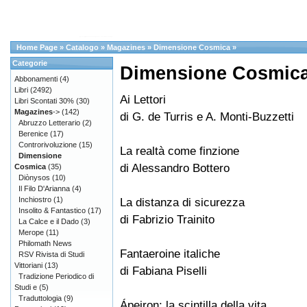
Home Page
»
Catalogo
»
Magazines
»
Dimensione Cosmica
»
Categorie
Dimensione Cosmica
Abbonamenti
(4)
Libri
(2492)
Ai Lettori
Libri Scontati 30%
(30)
Magazines
->
(142)
di G. de Turris e A. Monti-Buzzetti
Abruzzo Letterario
(2)
Berenice
(17)
Controrivoluzione
(15)
La realtà come finzione
Dimensione
di Alessandro Bottero
Cosmica
(35)
Diònysos
(10)
Il Filo D'Arianna
(4)
Inchiostro
(1)
La distanza di sicurezza
Insolito & Fantastico
(17)
di Fabrizio Trainito
La Calce e il Dado
(3)
Merope
(11)
Philomath News
Fantaeroine italiche
RSV Rivista di Studi
Vittoriani
(13)
di Fabiana Piselli
Tradizione Periodico di
Studi e
(5)
Traduttologia
(9)
Ápeiron: la scintilla della vita