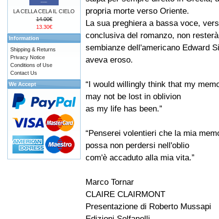
propria morte verso Oriente.
LA CELLA CELA IL CIELO
14.00€
La sua preghiera a bassa voce, vers
13.30€
conclusiva del romanzo, non resterà 
Information
sembianze dell'americano Edward Silsb
Shipping & Returns
Privacy Notice
aveva eroso.
Conditions of Use
Contact Us
“I would willingly think that my mem
We Accept
may not be lost in oblivion
as my life has been.”
“Penserei volentieri che la mia mem
possa non perdersi nell'oblio
com'è accaduto alla mia vita.”
Marco Tornar
CLAIRE CLAIRMONT
Presentazione di Roberto Mussapi
Edizioni Solfanelli