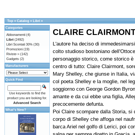
Top
»
Catalog
»
Libri
»
Categories
CLAIRE CLAIRMON
Abbonamenti
(4)
Libri
(2492)
L'autore ha deciso di immedesimarsi 
Libri Scontati 30%
(30)
Promozioni
(19)
colto studioso bostoniano dell'Ottoc
Riviste->
(142)
personaggio storico, come storico è 
Gadgets
(2)
centro di tutto: Claire Clairmont, sore
Manufacturers
Mary Shelley, che giunse in Italia, v
Quick Find
col poeta Shelley e la moglie, nel le
soggiorno con George Gordon Byron, 
Use keywords to find the
amante e da cui ebbe una figlia, Alle
product you are looking for.
Advanced Search
precocemente defunta.
What's New?
Poi Claire scompare dalla Storia, si 
corpo di Shelley che affoga nel naufr
barca Ariel nel golfo di Lerici, poi c
salpa per sempre diretto in Grecia, a