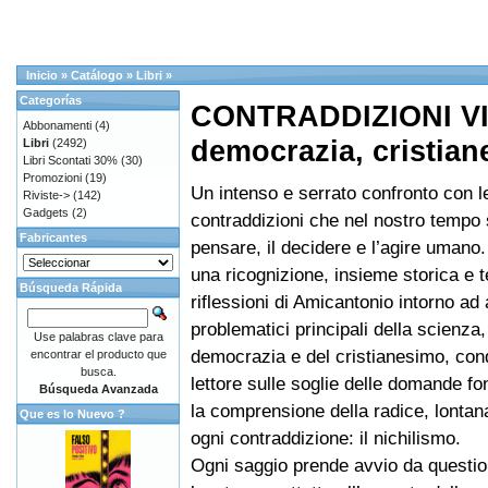
Inicio
»
Catálogo
»
Libri
»
Categorías
CONTRADDIZIONI VI
Abbonamenti
(4)
democrazia, cristia
Libri
(2492)
Libri Scontati 30%
(30)
Promozioni
(19)
Un intenso e serrato confronto con l
Riviste->
(142)
Gadgets
(2)
contraddizioni che nel nostro tempo 
Fabricantes
pensare, il decidere e l’agire umano.
una ricognizione, insieme storica e t
Búsqueda Rápida
riflessioni di Amicantonio intorno ad 
problematici principali della scienza,
Use palabras clave para
democrazia e del cristianesimo, con
encontrar el producto que
busca.
lettore sulle soglie delle domande f
Búsqueda Avanzada
la comprensione della radice, lontan
Que es lo Nuevo ?
ogni contraddizione: il nichilismo.
Ogni saggio prende avvio da questioni