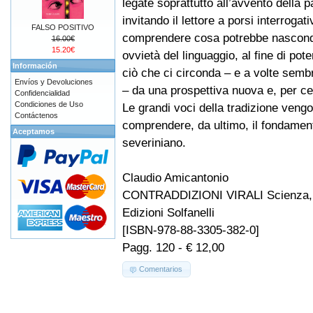
legate soprattutto all’avvento della 
invitando il lettore a porsi interrogati
FALSO POSITIVO
comprendere cosa potrebbe nasconde
16.00€
15.20€
ovvietà del linguaggio, al fine di pot
Información
ciò che ci circonda – e a volte semb
Envíos y Devoluciones
– da una prospettiva nuova e, per cer
Confidencialidad
Condiciones de Uso
Le grandi voci della tradizione veng
Contáctenos
comprendere, da ultimo, il fondamento
Aceptamos
severiniano.
Claudio Amicantonio
CONTRADDIZIONI VIRALI Scienza, d
Edizioni Solfanelli
[ISBN-978-88-3305-382-0]
Pagg. 120 - € 12,00
Comentarios