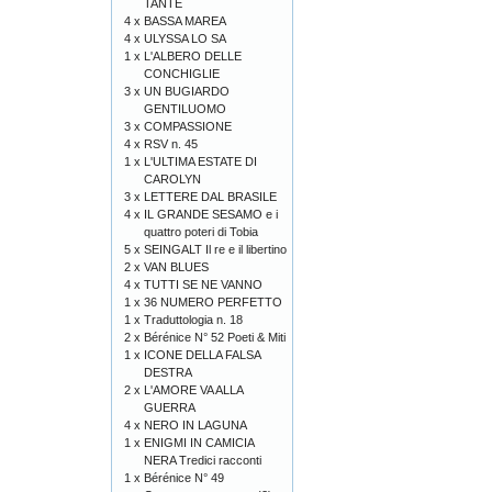
TANTE
4 x
BASSA MAREA
4 x
ULYSSA LO SA
1 x
L'ALBERO DELLE
CONCHIGLIE
3 x
UN BUGIARDO
GENTILUOMO
3 x
COMPASSIONE
4 x
RSV n. 45
1 x
L'ULTIMA ESTATE DI
CAROLYN
3 x
LETTERE DAL BRASILE
4 x
IL GRANDE SESAMO e i
quattro poteri di Tobia
5 x
SEINGALT Il re e il libertino
2 x
VAN BLUES
4 x
TUTTI SE NE VANNO
1 x
36 NUMERO PERFETTO
1 x
Traduttologia n. 18
2 x
Bérénice N° 52 Poeti & Miti
1 x
ICONE DELLA FALSA
DESTRA
2 x
L'AMORE VA ALLA
GUERRA
4 x
NERO IN LAGUNA
1 x
ENIGMI IN CAMICIA
NERA Tredici racconti
1 x
Bérénice N° 49