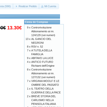
sta (590)
Realizar Pedido
Mi Cuenta
Cesta de Compras
00€
13.30€
9 x
Controrivoluzione
Abbonamento ai nn.
124/129 (sei numeri)
13 x
AL GANCIO DEL
NEGRONI
8 x
RSV n. 52
7 x
A TUTELA DELLA
FAMIGLIA
9 x
ABITAVO LA LUCE
4 x
ANTICO FUTURO
Richiami dell'Origine
8 x
Controrivoluzione
Abbonamento ai nn.
127/132 (sei numeri)
7 x
VIRGINIA WOOLF E LE
OMBRE DEL PASSATO
1 x
IL TEATRO DELLA
GUERRA E DELLA PACE
2 x
BREVE STORIA DEL
CARLISMO NELLA
PENISOLA ITALIANA