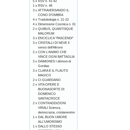
5 x
RSV n. 41-42
1 x
RSV n. 48
3 x
ATTRAVERSANDO IL
CONO D'OMBRA
4 x
Traduttologia n. 21-22
4 x
Dimensione Cosmica n. 01
2 x
QUIBUS, QUANTISQUE
MALORUM
3 x
ENCICLICA "PASCENDI"
3 x
CRISTALLI DI NEVE Il
senso dell’Altrove
2 x
CON L'ANIMO CHE
VINCE OGNI BATTAGLIA
3 x
DAIMONES I dèmoni di
Gordias
3 x
CLARA E IL FLAUTO
MAGICO
2 x
CI GUARDANO
2 x
VITA OPERE E
BUONASORTE DI
DOMENICO
SANTACROCE
2 x
CONTRADDIZIONI
VIRALI Scienza,
democrazia, cristianesimo
1 x
DAL BUON UMORE
ALL'UMORISMO
1 x
DALLO STESSO