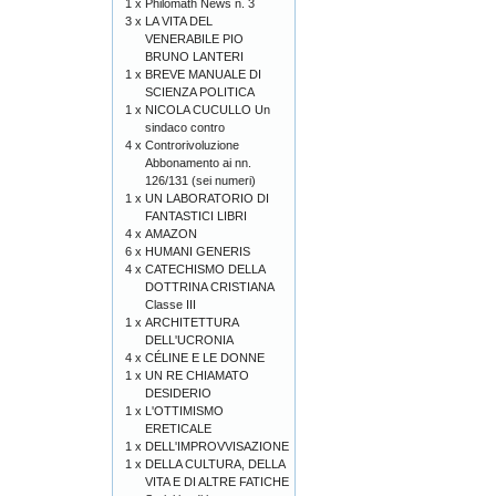
1 x
Philomath News n. 3
3 x
LA VITA DEL
VENERABILE PIO
BRUNO LANTERI
1 x
BREVE MANUALE DI
SCIENZA POLITICA
1 x
NICOLA CUCULLO Un
sindaco contro
4 x
Controrivoluzione
Abbonamento ai nn.
126/131 (sei numeri)
1 x
UN LABORATORIO DI
FANTASTICI LIBRI
4 x
AMAZON
6 x
HUMANI GENERIS
4 x
CATECHISMO DELLA
DOTTRINA CRISTIANA
Classe III
1 x
ARCHITETTURA
DELL'UCRONIA
4 x
CÉLINE E LE DONNE
1 x
UN RE CHIAMATO
DESIDERIO
1 x
L'OTTIMISMO
ERETICALE
1 x
DELL'IMPROVVISAZIONE
1 x
DELLA CULTURA, DELLA
VITA E DI ALTRE FATICHE