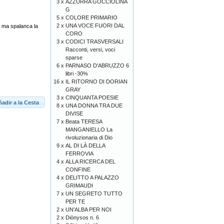
3 x
AZZURRA GOCCIOLINA
G
5 x
COLORE PRIMARIO
2 x
UNA VOCE FUORI DAL
o, ma spalanca la
CORO
3 x
CODICI TRASVERSALI
Racconti, versi, voci
sparse
6 x
PARNASO D'ABRUZZO 6
libri -30%
16 x
IL RITORNO DI DORIAN
GRAY
3 x
CINQUANTA POESIE
adir a la Cesta
8 x
UNA DONNA TRA DUE
DIVISE
7 x
Beata TERESA
MANGANIELLO La
rivoluzionaria di Dio
9 x
AL DI LÀ DELLA
FERROVIA
4 x
ALLA RICERCA DEL
CONFINE
4 x
DELITTO A PALAZZO
GRIMAUDI
7 x
UN SEGRETO TUTTO
PER TE
2 x
UN'ALBA PER NOI
2 x
Diònysos n. 6