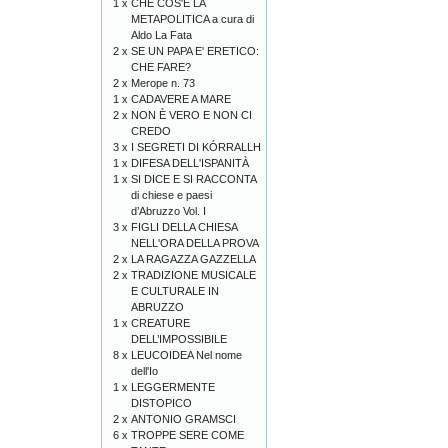
1 x
CHE COS'È LA
METAPOLITICA a cura di
Aldo La Fata
2 x
SE UN PAPA E' ERETICO:
CHE FARE?
2 x
Merope n. 73
1 x
CADAVERE A MARE
2 x
NON È VERO E NON CI
CREDO
3 x
I SEGRETI DI KÓRRALLH
1 x
DIFESA DELL'ISPANITÀ
1 x
SI DICE E SI RACCONTA
di chiese e paesi
d’Abruzzo Vol. I
3 x
FIGLI DELLA CHIESA
NELL'ORA DELLA PROVA
2 x
LA RAGAZZA GAZZELLA
2 x
TRADIZIONE MUSICALE
E CULTURALE IN
ABRUZZO
1 x
CREATURE
DELL’IMPOSSIBILE
8 x
LEUCOIDEA Nel nome
dell'Io
1 x
LEGGERMENTE
DISTOPICO
2 x
ANTONIO GRAMSCI
6 x
TROPPE SERE COME