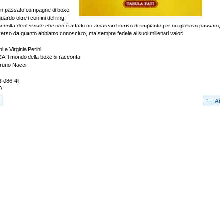
o, in passato compagne di boxe,
ardo oltre i confini del ring,
ccolta di interviste che non è affatto un amarcord intriso di rimpianto per un glorioso passat
iverso da quanto abbiamo conosciuto, ma sempre fedele ai suoi millenari valori.
i e Virginia Perini
Il mondo della boxe si racconta
Bruno Nacci
8-086-4]
0
Añ