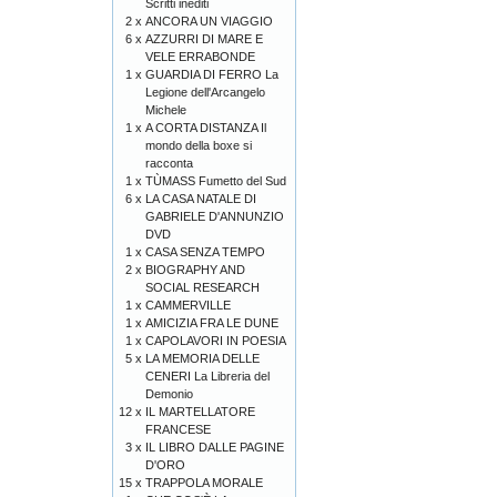
Scritti inediti
2 x
ANCORA UN VIAGGIO
6 x
AZZURRI DI MARE E
VELE ERRABONDE
1 x
GUARDIA DI FERRO La
Legione dell'Arcangelo
Michele
1 x
A CORTA DISTANZA Il
mondo della boxe si
racconta
1 x
TÙMASS Fumetto del Sud
6 x
LA CASA NATALE DI
GABRIELE D'ANNUNZIO
DVD
1 x
CASA SENZA TEMPO
2 x
BIOGRAPHY AND
SOCIAL RESEARCH
1 x
CAMMERVILLE
1 x
AMICIZIA FRA LE DUNE
1 x
CAPOLAVORI IN POESIA
5 x
LA MEMORIA DELLE
CENERI La Libreria del
Demonio
12 x
IL MARTELLATORE
FRANCESE
3 x
IL LIBRO DALLE PAGINE
D'ORO
15 x
TRAPPOLA MORALE