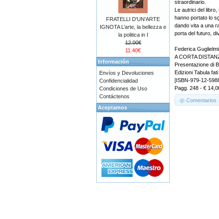
straordinario.
Le autrici del libr
hanno portato lo sgu
FRATELLI D'UN'ARTE
dando vita a una ra
IGNOTA L’arte, la bellezza e
porta del futuro, d
la politica in I
12.00€
Federica Guglielmin
11.40€
A CORTA DISTANZA 
Información
Presentazione di 
Edizioni Tabula fati
Envíos y Devoluciones
[ISBN-979-12-598
Confidencialidad
Pagg. 248 - € 14,0
Condiciones de Uso
Contáctenos
Comentarios
Aceptamos