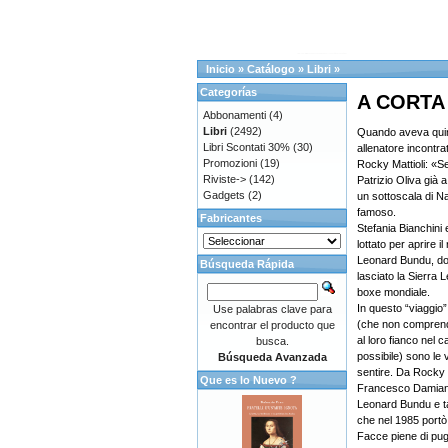
Inicio
»
Catálogo
»
Libri
»
Categorías
A CORTA 
Abbonamenti
(4)
Libri
(2492)
Quando aveva quindi
Libri Scontati 30%
(30)
allenatore incontr
Promozioni
(19)
Rocky Mattioli: «S
Riviste->
(142)
Patrizio Oliva già 
Gadgets
(2)
un sottoscala di N
famoso.
Fabricantes
Stefania Bianchini
lottato per aprire 
Leonard Bundu, do
Búsqueda Rápida
lasciato la Sierra 
boxe mondiale.
In questo “viaggio” 
Use palabras clave para
(che non comprend
encontrar el producto que
al loro fianco nel
busca.
possibile) sono le v
Búsqueda Avanzada
sentire. Da Rocky M
Que es lo Nuevo ?
Francesco Damiani
Leonard Bundu e ta
che nel 1985 portò
Facce piene di pu