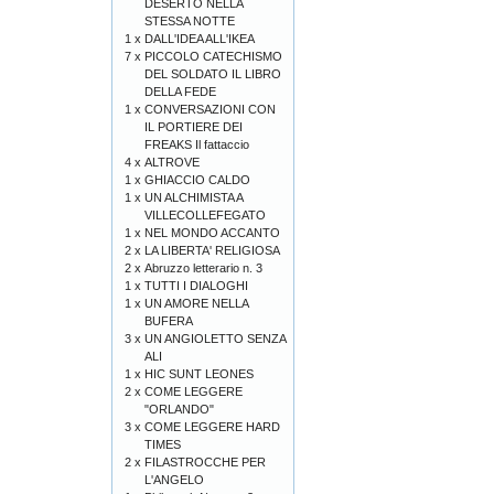
DESERTO NELLA
STESSA NOTTE
1 x
DALL'IDEA ALL'IKEA
7 x
PICCOLO CATECHISMO
DEL SOLDATO IL LIBRO
DELLA FEDE
1 x
CONVERSAZIONI CON
IL PORTIERE DEI
FREAKS Il fattaccio
4 x
ALTROVE
1 x
GHIACCIO CALDO
1 x
UN ALCHIMISTA A
VILLECOLLEFEGATO
1 x
NEL MONDO ACCANTO
2 x
LA LIBERTA' RELIGIOSA
2 x
Abruzzo letterario n. 3
1 x
TUTTI I DIALOGHI
1 x
UN AMORE NELLA
BUFERA
3 x
UN ANGIOLETTO SENZA
ALI
1 x
HIC SUNT LEONES
2 x
COME LEGGERE
"ORLANDO"
3 x
COME LEGGERE HARD
TIMES
2 x
FILASTROCCHE PER
L'ANGELO