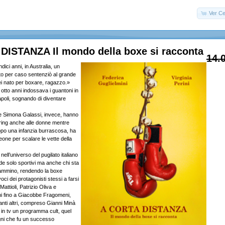
Ver Ce
DISTANZA Il mondo della boxe si racconta
14.
ci anni, in Australia, un
ato per caso sentenziò al grande
ei nato per boxare, ragazzo.»
a otto anni indossava i guantoni in
apoli, sognando di diventare
 e Simona Galassi, invece, hanno
il ring anche alle donne mentre
po una infanzia burrascosa, ha
Leone per scalare le vette della
nell’universo del pugilato italiano
e solo sportivi ma anche chi sta
 cammino, rendendo la boxe
oci dei protagonisti stessi a farsi
attioli, Patrizio Oliva e
 fino a Giacobbe Fragomeni,
nti altri, compreso Gianni Minà
 in tv un programma cult, quel
gni che fu un successo