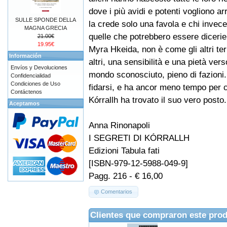
dove i più avidi e potenti vogliono ar
SULLE SPONDE DELLA
la crede solo una favola e chi invec
MAGNA GRECIA
quelle che potrebbero essere dicerie
21.00€
19.95€
Myra Hkeida, non è come gli altri ter
Información
altri, una sensibilità e una pietà verso
Envíos y Devoluciones
mondo sconosciuto, pieno di fazioni
Confidencialidad
Condiciones de Uso
fidarsi, e ha ancor meno tempo per c
Contáctenos
Kórrallh ha trovato il suo vero posto.
Aceptamos
Anna Rinonapoli
I SEGRETI DI KÓRRALLH
Edizioni Tabula fati
[ISBN-979-12-5988-049-9]
Pagg. 216 - € 16,00
Comentarios
Clientes que compraron este pro