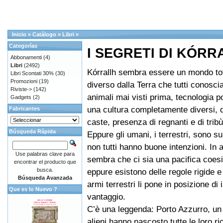
Inicio
»
Catálogo
»
Libri
»
Categorías
I SEGRETI DI KÓRR
Abbonamenti
(4)
Libri
(2492)
Kórrallh sembra essere un mondo to
Libri Scontati 30%
(30)
Promozioni
(19)
diverso dalla Terra che tutti conosci
Riviste->
(142)
animali mai visti prima, tecnologia p
Gadgets
(2)
una cultura completamente diversi, di
Fabricantes
caste, presenza di regnanti e di tribù
Búsqueda Rápida
Eppure gli umani, i terrestri, sono su
non tutti hanno buone intenzioni. In
Use palabras clave para
sembra che ci sia una pacifica coes
encontrar el producto que
busca.
eppure esistono delle regole rigide e 
Búsqueda Avanzada
armi terrestri li pone in posizione di
Que es lo Nuevo ?
vantaggio.
C’è una leggenda: Porto Azzurro, un 
alieni hanno nascosto tutte le loro r