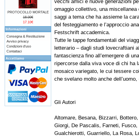
vecchi amici e nuove generazioni pe
omaggio collettivo, una miscellanea d
PROTOCOLLO MORTALE
saggi a tema che ha assieme la car
18.00€
17.10€
del festeggiamento e l’approccio anal
Informazioni
Festschrift accademica.
Consegna & Restituzione
Tutte le tappe fondamentali del viaggi
Avviso privacy
Condizioni d'uso
letterario – dagli studi lovecraftiani a
Contattaci
fantascienza fino all’emergere di un
Accettiamo
ripercorse dalla viva voce di chi ha l
mosaico variegato, le cui tessere coi
che svelano molto anche dell’uomo, o
Gli Autori
Altomare, Besana, Bizzarri, Bottero
Giorgi, De Pascalis, Farneti, Fusco,
Gualchierotti, Guarriello, La Rosa, 