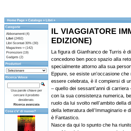
Home Page
»
Catalogo
»
Libri
»
Categorie
IL VIAGGIATORE IMM
Abbonamenti
(4)
EDIZIONE)
Libri
(2492)
Libri Scontati 30%
(30)
Magazines->
(142)
La figura di Gianfranco de Turris è d
Promozioni
(19)
Gadgets
(2)
concedono ben poco spazio alla reto
Produttori
specialmente attorno alla sua perso
Eppure, se esiste un’occasione che 
Ricerca Veloce
essere celebrata, è il compiersi di u
– quello dei sessant’anni di carriera
Usa parole chiave per
con la sua consistenza numerica, b
cercare il prodotto
desiderato.
ruolo da lui svolto nell’ambito della 
Ricerca avanzata
della letteratura dell’Immaginario e d
Cosa c'e' di nuovo?
è Fantastico.
Nasce da qui lo spunto che ha riunito