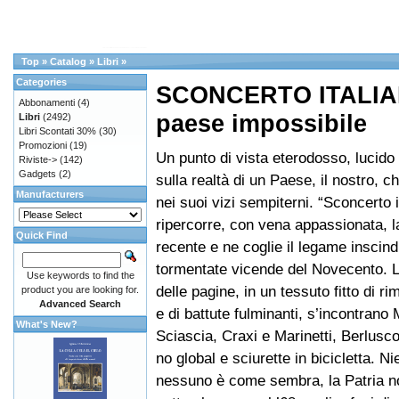
Top
»
Catalog
»
Libri
»
Categories
SCONCERTO ITALIAN
Abbonamenti
(4)
paese impossibile
Libri
(2492)
Libri Scontati 30%
(30)
Promozioni
(19)
Un punto di vista eterodosso, lucido 
Riviste->
(142)
Gadgets
(2)
sulla realtà di un Paese, il nostro, 
Manufacturers
nei suoi vizi sempiterni. “Sconcerto i
ripercorre, con vena appassionata, l
Quick Find
recente e ne coglie il legame inscindi
tormentate vicende del Novecento. Lu
Use keywords to find the
delle pagine, in un tessuto fitto di ri
product you are looking for.
Advanced Search
e di battute fulminanti, s’incontrano 
What's New?
Sciascia, Craxi e Marinetti, Berlusc
no global e sciurette in bicicletta. Ni
nessuno è come sembra, la Patria no