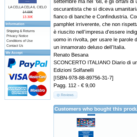
settembre ma nel ’68, e gli orfani di 
LA CELLA CELA IL CIELO
oscurantista che si diceva umanitari
14.00€
fianco di banche e Confindustria. C
13.30€
pamphlet irriverente, che non rispet
Information
è riuscito nell’impresa d’essere indi
Shipping & Returns
Privacy Notice
uomo in rivolta, per usare le parole
Conditions of Use
Contact Us
un innamorato deluso dell’Italia.
We Accept
Renato Besana
SCONCERTO ITALIANO Diario di un 
Edizioni Solfanelli
[ISBN-978-88-89756-31-7]
Pagg. 112 - € 9,00
Reviews
Customers who bought this produ