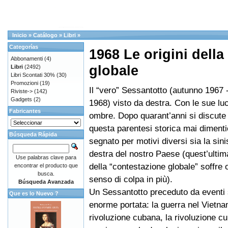
Inicio
»
Catálogo
»
Libri
»
Categorías
1968 Le origini dell
Abbonamenti
(4)
globale
Libri
(2492)
Libri Scontati 30%
(30)
Promozioni
(19)
Il “vero” Sessantotto (autunno 1967 
Riviste->
(142)
Gadgets
(2)
1968) visto da destra. Con le sue luc
Fabricantes
ombre. Dopo quarant’anni si discute
questa parentesi storica mai diment
Búsqueda Rápida
segnato per motivi diversi sia la sinis
destra del nostro Paese (quest’ultim
Use palabras clave para
della “contestazione globale” soffre 
encontrar el producto que
busca.
senso di colpa in più).
Búsqueda Avanzada
Un Sessantotto preceduto da eventi s
Que es lo Nuevo ?
enorme portata: la guerra nel Vietna
rivoluzione cubana, la rivoluzione cu