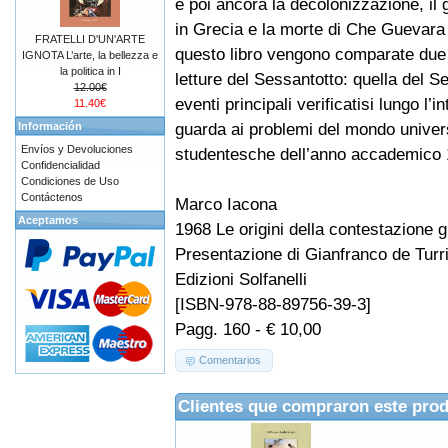
e poi ancora la decolonizzazione, il 
in Grecia e la morte di Che Guevara i
FRATELLI D'UN'ARTE
questo libro vengono comparate due
IGNOTA L’arte, la bellezza e
la politica in I
letture del Sessantotto: quella del S
12.00€
eventi principali verificatisi lungo l’
11.40€
guarda ai problemi del mondo universi
Información
Envíos y Devoluciones
studentesche dell’anno accademico 
Confidencialidad
Condiciones de Uso
Contáctenos
Marco Iacona
Aceptamos
1968 Le origini della contestazione g
Presentazione di Gianfranco de Turr
Edizioni Solfanelli
[ISBN-978-88-89756-39-3]
Pagg. 160 - € 10,00
Comentarios
Clientes que compraron este pro