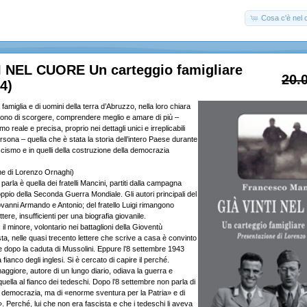
Cosa c'è nel c
I NEL CUORE Un carteggio famigliare
20.
4)
famiglia e di uomini della terra d’Abruzzo, nella loro chiara
ettono di scorgere, comprendere meglio e amare di più –
 reale e precisa, proprio nei dettagli unici e irreplicabili
persona – quella che è stata la storia dell’intero Paese durante
fascismo e in quelli della costruzione della democrazia
ne di Lorenzo Ornaghi)
i parla è quella dei fratelli Mancini, partiti dalla campagna
pio della Seconda Guerra Mondiale. Gli autori principali del
vanni Armando e Antonio; del fratello Luigi rimangono
ere, insufficienti per una biografia giovanile.
l minore, volontario nei battaglioni della Gioventù
sta, nelle quasi trecento lettere che scrive a casa è convinto
he dopo la caduta di Mussolini. Eppure l’8 settembre 1943
 fianco degli inglesi. Si è cercato di capire il perché.
 maggiore, autore di un lungo diario, odiava la guerra e
quella al fianco dei tedeschi. Dopo l’8 settembre non parla di
i democrazia, ma di «enorme sventura per la Patria» e di
o». Perché, lui che non era fascista e che i tedeschi li aveva