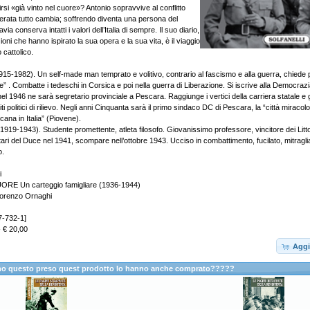
tirsi «già vinto nel cuore»? Antonio sopravvive al conflitto
liberata tutto cambia; soffrendo diventa una persona del
ia conserva intatti i valori dell’Italia di sempre. Il suo diario,
ioni che hanno ispirato la sua opera e la sua vita, è il viaggio
 cattolico.
915-1982). Un self-made man temprato e volitivo, contrario al fascismo e alla guerra, chiede 
” . Combatte i tedeschi in Corsica e poi nella guerra di Liberazione. Si iscrive alla Democrazi
nel 1946 ne sarà segretario provinciale a Pescara. Raggiunge i vertici della carriera statale e g
 politici di rilievo. Negli anni Cinquanta sarà il primo sindaco DC di Pescara, la “città mirac
cana in Italia” (Piovene).
19-1943). Studente promettente, atleta filosofo. Giovanissimo professore, vincitore dei Littori
itari del Duce nel 1941, scompare nell’ottobre 1943. Ucciso in combattimento, fucilato, mitraglia
o.
i
RE Un carteggio famigliare (1936-1944)
Lorenzo Ornaghi
7-732-1]
- € 20,00
Aggi
anno questo preso quest prodotto lo hanno anche comprato?????