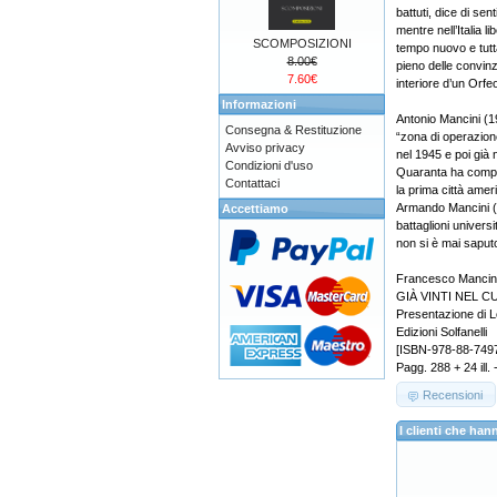
battuti, dice di sen
mentre nell’Italia 
SCOMPOSIZIONI
tempo nuovo e tuttav
8.00€
pieno delle convinz
7.60€
interiore d’un Orfeo
Informazioni
Antonio Mancini (1
Consegna & Restituzione
“zona di operazione
Avviso privacy
nel 1945 e poi già 
Condizioni d'uso
Quaranta ha compiti
Contattaci
la prima città ameri
Armando Mancini (19
Accettiamo
battaglioni univers
non si è mai saput
Francesco Mancin
GIÀ VINTI NEL CUO
Presentazione di 
Edizioni Solfanelli
[ISBN-978-88-749
Pagg. 288 + 24 ill. 
Recensioni
I clienti che h