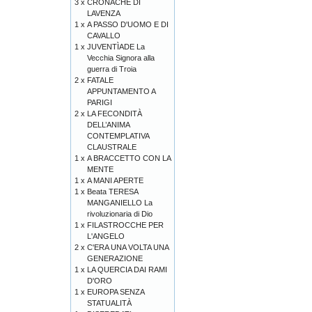
3 x
CRONACHE DI
LAVENZA
1 x
A PASSO D'UOMO E DI
CAVALLO
1 x
JUVENTÌADE La
Vecchia Signora alla
guerra di Troia
2 x
FATALE
APPUNTAMENTO A
PARIGI
2 x
LA FECONDITÀ
DELL’ANIMA
CONTEMPLATIVA
CLAUSTRALE
1 x
A BRACCETTO CON LA
MENTE
1 x
A MANI APERTE
1 x
Beata TERESA
MANGANIELLO La
rivoluzionaria di Dio
1 x
FILASTROCCHE PER
L'ANGELO
2 x
C'ERA UNA VOLTA UNA
GENERAZIONE
1 x
LA QUERCIA DAI RAMI
D'ORO
1 x
EUROPA SENZA
STATUALITÀ