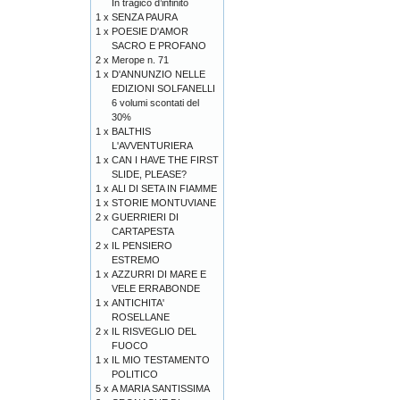
In tragico d’infinito
1 x
SENZA PAURA
1 x
POESIE D'AMOR
SACRO E PROFANO
2 x
Merope n. 71
1 x
D'ANNUNZIO NELLE
EDIZIONI SOLFANELLI
6 volumi scontati del
30%
1 x
BALTHIS
L'AVVENTURIERA
1 x
CAN I HAVE THE FIRST
SLIDE, PLEASE?
1 x
ALI DI SETA IN FIAMME
1 x
STORIE MONTUVIANE
2 x
GUERRIERI DI
CARTAPESTA
2 x
IL PENSIERO
ESTREMO
1 x
AZZURRI DI MARE E
VELE ERRABONDE
1 x
ANTICHITA'
ROSELLANE
2 x
IL RISVEGLIO DEL
FUOCO
1 x
IL MIO TESTAMENTO
POLITICO
5 x
A MARIA SANTISSIMA