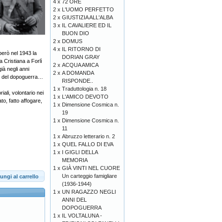
4 x
72 ORE
2 x
L'UOMO PERFETTO
2 x
GIUSTIZIA ALL'ALBA
3 x
IL CAVALIERE ED IL
BUON DIO
2 x
DOMUS
4 x
IL RITORNO DI
però nel 1943 la
DORIAN GRAY
a Cristiana a Forlì
2 x
ACQUA AMICA
ià negli anni
2 x
A DOMANDA
olo del dopoguerra…
RISPONDE..
1 x
Traduttologia n. 18
ali, volontario nei
1 x
L'AMICO DEVOTO
to, fatto affogare,
1 x
Dimensione Cosmica n.
19
1 x
Dimensione Cosmica n.
11
1 x
Abruzzo letterario n. 2
1 x
QUEL FALLO DI EVA
1 x
I GIGLI DELLA
MEMORIA
1 x
GIÀ VINTI NEL CUORE
Un carteggio famigliare
ungi al carrello
(1936-1944)
1 x
UN RAGAZZO NEGLI
ANNI DEL
DOPOGUERRA
1 x
IL VOLTALUNA -