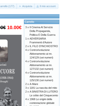
arrello (177)
Acquista
Il mio account
Carrello
00€
10.00€
3 x
Il Cinema Al Servizio
Della Propaganda,
Politica E Della Guerra
1 x
ADVERSARIA
Frammenti d'Autore
2 x
IL FILO D'INCHIOSTRO
4 x
Controrivoluzione
Abbonamento ai nn.
124/129 (sei numeri)
4 x
Controrivoluzione
Abbonamento ai nn.
127/132 (sei numeri)
4 x
Controrivoluzione
Abbonamento ai nn.
125/130 (sei numeri)
2 x
A-Mare
3 x
1181 La nascita del mito
2 x
A SINISTRA DI LUTERO
Le sètte del Cinquecento
4 x
1968 Le origini della
contestazione globale