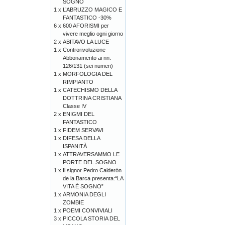
SOGNO
1 x
L’ABRUZZO MAGICO E
FANTASTICO -30%
6 x
600 AFORISMI per
vivere meglio ogni giorno
2 x
ABITAVO LA LUCE
1 x
Controrivoluzione
Abbonamento ai nn.
126/131 (sei numeri)
1 x
MORFOLOGIA DEL
RIMPIANTO
1 x
CATECHISMO DELLA
DOTTRINA CRISTIANA
Classe IV
2 x
ENIGMI DEL
FANTASTICO
1 x
FIDEM SERVAVI
1 x
DIFESA DELLA
ISPANITÀ
1 x
ATTRAVERSAMMO LE
PORTE DEL SOGNO
1 x
Il signor Pedro Calderón
de la Barca presenta:“LA
VITA È SOGNO”
1 x
ARMONIA DEGLI
ZOMBIE
1 x
POEMI CONVIVIALI
3 x
PICCOLA STORIA DEL