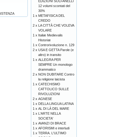
EDIZIONI SOLFANELLI
12 volumi scontati del
30%
SISTENZA
1 x
METAFISICA DEL
CREDO
2 x
LA CITTÀ CHE VOLEVA
VOLARE
1 x
Italiæ Medievalis
Historiæ
1 x
Controrivoluzione n. 129
2 x
USA E GETTA Parole (e
altro) in transito
1 x
ALLEGRA PER
SEMPRE Un monologo
drammatico
2 x
NON DUBITARE Contro
la religione laicista
1 x
CATECHISMO
CATTOLICO SULLE
RIVOLUZIONI
2 x
AGNESE
1 x
DELLA LINGUA LATINA
1 x
AL DI LÀ DEL MARE
1 x
L'ARTE NELLA
SOCIETA'
1 x
AVANZI DI BRACE
1 x
AFORISMI e interludi
1 x
TERRA. L'ULTIMO