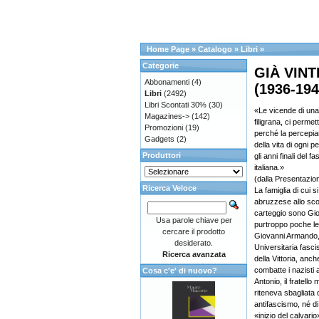
Home Page
»
Catalogo
»
Libri
»
Categorie
GIÀ VINT
Abbonamenti
(4)
(1936-194
Libri
(2492)
Libri Scontati 30%
(30)
«Le vicende di una 
Magazines->
(142)
filigrana, ci perm
Promozioni
(19)
perché la percepiamo
Gadgets
(2)
della vita di ogni 
Produttori
gli anni finali del 
italiana.»
(dalla Presentazio
Ricerca Veloce
La famiglia di cui s
abruzzese allo scop
carteggio sono Gio
Usa parole chiave per
purtroppo poche lett
cercare il prodotto
Giovanni Armando, i
desiderato.
Universitaria fasci
Ricerca avanzata
della Vittoria, anc
combatte i nazisti a
Cosa c'e' di nuovo?
Antonio, il fratello
riteneva sbagliata 
antifascismo, né d
«inizio del calvari