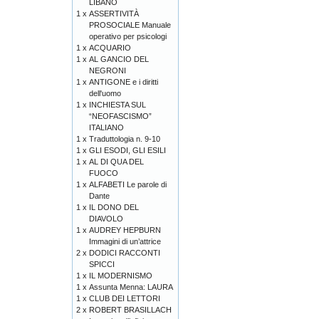
LIBANO
1 x
ASSERTIVITÀ
PROSOCIALE Manuale
operativo per psicologi
1 x
ACQUARIO
1 x
AL GANCIO DEL
NEGRONI
1 x
ANTIGONE e i diritti
dell'uomo
1 x
INCHIESTA SUL
“NEOFASCISMO”
ITALIANO
1 x
Traduttologia n. 9-10
1 x
GLI ESODI, GLI ESILI
1 x
AL DI QUA DEL
FUOCO
1 x
ALFABETI Le parole di
Dante
1 x
IL DONO DEL
DIAVOLO
1 x
AUDREY HEPBURN
Immagini di un’attrice
2 x
DODICI RACCONTI
SPICCI
1 x
IL MODERNISMO
1 x
Assunta Menna: LAURA
1 x
CLUB DEI LETTORI
2 x
ROBERT BRASILLACH