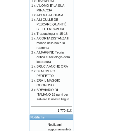
1 x
DISEREDATI
1 x
L'UOMO E' LA SUA
MINACCIA
1 x
A BOCCA CHIUSA
1 x
A LI CULLE DE
PESCARE QUANT’È
BELLE FA L’AMORE
1 x
Traduttologia n. 15-16
1 x
A CORTA DISTANZA Il
mondo della boxe si
racconta
2 x
A MARGINE Teoria
critica e sociologia della
letteratura
1 x
BRUCIA ANCHE ORA
2 x
36 NUMERO
PERFETTO
1 x
ERA IL MAGGIO
ODOROSO...
3 x
BREVIARIO DI
ITALIANO 18 punti per
salvare la nostra lingua
1,770.81€
Notifiche
Notificami
aggiornamenti di