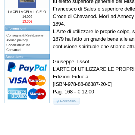
fu eletto superiore generale dei Miss
Francesco di Sales e superiore delle 
LA CELLA CELA IL CIELO
Croce di Chavanod. Morì ad Annecy 
14.00€
13.30€
1894.
Informazioni
L'Arte di utilizzare le proprie colpe
Consegna & Restituzione
1879 ha fatto un grande bene alle an
Avviso privacy
Condizioni d'uso
confusione spirituale che stiamo att
Contattaci
Accettiamo
Giuseppe Tissot
L'ARTE DI UTILIZZARE LE PROPR
Edizioni Fiducia
[ISBN-978-88-86387-20-0]
Pag. 168 - € 12,00
Recensioni