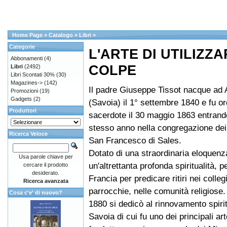
Home Page
»
Catalogo
»
Libri
»
Categorie
L'ARTE DI UTILIZZ
Abbonamenti
(4)
COLPE
Libri
(2492)
Libri Scontati 30%
(30)
Magazines->
(142)
Il padre Giuseppe Tissot nacque ad
Promozioni
(19)
Gadgets
(2)
(Savoia) il 1° settembre 1840 e fu or
Produttori
sacerdote il 30 maggio 1863 entrando
stesso anno nella congregazione dei
Ricerca Veloce
San Francesco di Sales.
Dotato di una straordinaria eloquenz
Usa parole chiave per
un'altrettanta profonda spiritualità, p
cercare il prodotto
desiderato.
Francia per predicare ritiri nei collegi
Ricerca avanzata
parrocchie, nelle comunità religiose.
Cosa c'e' di nuovo?
1880 si dedicò al rinnovamento spirit
Savoia di cui fu uno dei principali art