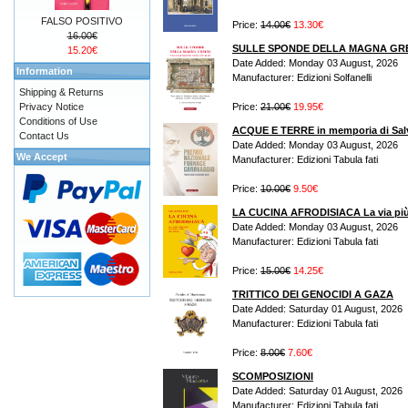
FALSO POSITIVO
Price:
14.00€
13.30€
16.00€
SULLE SPONDE DELLA MAGNA GR
15.20€
Date Added: Monday 03 August, 2026
Information
Manufacturer: Edizioni Solfanelli
Shipping & Returns
Privacy Notice
Price:
21.00€
19.95€
Conditions of Use
ACQUE E TERRE in memporia di Sal
Contact Us
Date Added: Monday 03 August, 2026
We Accept
Manufacturer: Edizioni Tabula fati
Price:
10.00€
9.50€
LA CUCINA AFRODISIACA La via più s
Date Added: Monday 03 August, 2026
Manufacturer: Edizioni Tabula fati
Price:
15.00€
14.25€
TRITTICO DEI GENOCIDI A GAZA
Date Added: Saturday 01 August, 2026
Manufacturer: Edizioni Tabula fati
Price:
8.00€
7.60€
SCOMPOSIZIONI
Date Added: Saturday 01 August, 2026
Manufacturer: Edizioni Tabula fati