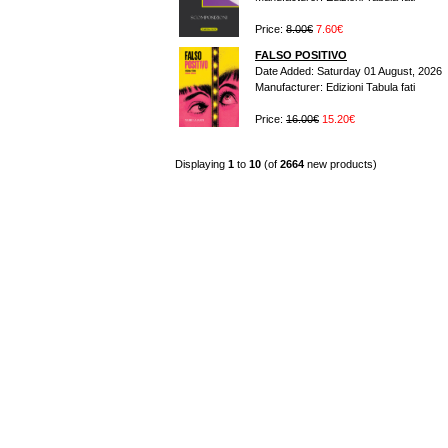
Price:
8.00€
7.60€
FALSO POSITIVO
Date Added: Saturday 01 August, 2026
Manufacturer: Edizioni Tabula fati
Price:
16.00€
15.20€
Displaying
1
to
10
(of
2664
new products)