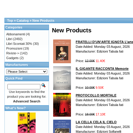
Top
»
Catalog
»
New Products
Categories
New Products
Abbonamenti
(4)
Libri
(2492)
FRATELLI D'UN'ARTE IGNOTA L’arte, la
Libri Scontati 30%
(30)
Date Added: Monday 03 August, 2026
Promozioni
(19)
Manufacturer: Edizioni Tabula fati
Riviste->
(142)
Gadgets
(2)
Price:
12.00€
11.40€
Manufacturers
IL GIGANTE RACCONTA Memorie
Date Added: Monday 03 August, 2026
Manufacturer: Edizioni Tabula fati
Quick Find
Price:
10.00€
9.50€
Use keywords to find the
PROTOCOLLO MORTALE
product you are looking for.
Date Added: Monday 03 August, 2026
Advanced Search
Manufacturer: Edizioni Tabula fati
What's New?
Price:
18.00€
17.10€
LA CELLA CELA IL CIELO
Date Added: Monday 03 August, 2026
Manufacturer: Edizioni Solfanelli