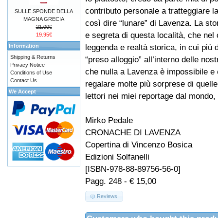
contributo personale a tratteggiare l
SULLE SPONDE DELLA
MAGNA GRECIA
così dire “lunare” di Lavenza. La sto
21.00€
e segreta di questa località, che nel 
19.95€
leggenda e realtà storica, in cui più 
Information
Shipping & Returns
“preso alloggio” all’interno delle no
Privacy Notice
che nulla a Lavenza è impossibile e c
Conditions of Use
Contact Us
regalare molte più sorprese di quelle
We Accept
lettori nei miei reportage dal mondo, 
Mirko Pedale
CRONACHE DI LAVENZA
Copertina di Vincenzo Bosica
Edizioni Solfanelli
[ISBN-978-88-89756-56-0]
Pagg. 248 - € 15,00
Reviews