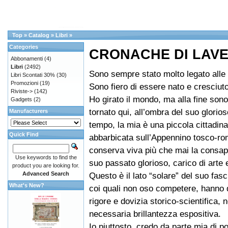
Top
»
Catalog
»
Libri
»
Categories
CRONACHE DI LAV
Abbonamenti
(4)
Libri
(2492)
Sono sempre stato molto legato alle 
Libri Scontati 30%
(30)
Promozioni
(19)
Sono fiero di essere nato e cresciut
Riviste->
(142)
Ho girato il mondo, ma alla fine so
Gadgets
(2)
tornato qui, all’ombra del suo glorio
Manufacturers
tempo, la mia è una piccola cittadina
Quick Find
abbarbicata sull’Appennino tosco-r
conserva viva più che mai la consa
Use keywords to find the
suo passato glorioso, carico di arte e
product you are looking for.
Advanced Search
Questo è il lato “solare” del suo fasci
What's New?
coi quali non oso competere, hanno 
rigore e dovizia storico-scientifica,
necessaria brillantezza espositiva.
Io piuttosto, credo da parte mia di p