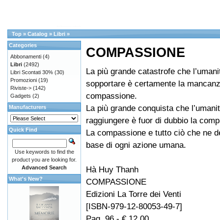
Top
»
Catalog
»
Libri
»
Categories
COMPASSIONE
Abbonamenti
(4)
Libri
(2492)
La più grande catastrofe che l’umani
Libri Scontati 30%
(30)
Promozioni
(19)
sopportare è certamente la mancanz
Riviste->
(142)
compassione.
Gadgets
(2)
La più grande conquista che l’umani
Manufacturers
raggiungere è fuor di dubbio la com
Quick Find
La compassione e tutto ciò che ne de
base di ogni azione umana.
Use keywords to find the
product you are looking for.
Advanced Search
Hà Huy Thanh
What's New?
COMPASSIONE
Edizioni La Torre dei Venti
[ISBN-979-12-80053-49-7]
Pag. 96 - € 12,00