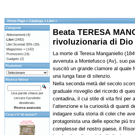
Home Page
»
Catalogo
»
Libri
»
Categorie
Beata TERESA MAN
Abbonamenti
(4)
rivoluzionaria di Dio
Libri
(2492)
Libri Scontati 30%
(30)
Magazines->
(142)
La morte di Teresa Manganiello (184
Promozioni
(19)
Gadgets
(2)
avvenuta a Montefusco (Av), suo pa
Produttori
suscitò un grande clamore al quale 
una lunga fase di silenzio.
Ricerca Veloce
Nella seconda metà del secolo scors
graduale risveglio del ricordo di que
Usa parole chiave per
contadina, il cui stile di vita finì per a
cercare il prodotto
desiderato.
l’attenzione e la curiosità di quanti d
Ricerca avanzata
indagare sulla storia di colei che av
Cosa c'e' di nuovo?
protagonista una delle epoche più tr
complesse del nostro paese, il Riso