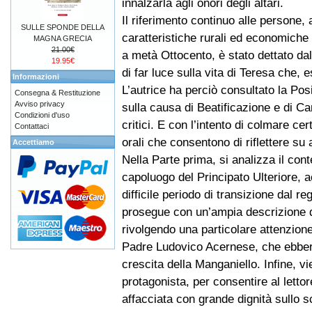
innalzarla agli onori degli altari.
Il riferimento continuo alle persone, a
SULLE SPONDE DELLA
caratteristiche rurali ed economiche
MAGNA GRECIA
21.00€
a metà Ottocento, è stato dettato da
19.95€
di far luce sulla vita di Teresa che, 
Informazioni
L’autrice ha perciò consultato la Pos
Consegna & Restituzione
Avviso privacy
sulla causa di Beatificazione e di Ca
Condizioni d'uso
critici. E con l’intento di colmare ce
Contattaci
orali che consentono di riflettere su 
Accettiamo
Nella Parte prima, si analizza il con
capoluogo del Principato Ulteriore, a
difficile periodo di transizione dal r
prosegue con un’ampia descrizione de
rivolgendo una particolare attenzione
Padre Ludovico Acernese, che ebbero
crescita della Manganiello. Infine, v
protagonista, per consentire al letto
affacciata con grande dignità sullo