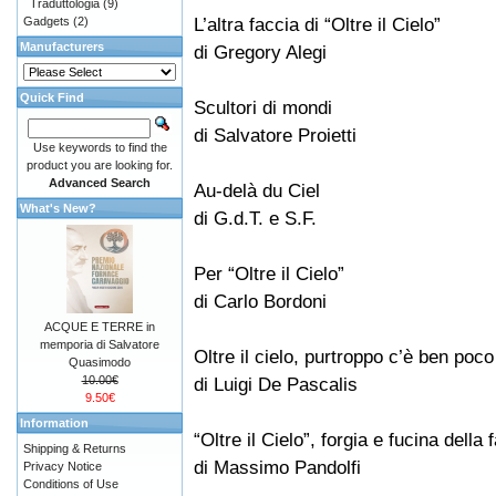
Traduttologia
(9)
L’altra faccia di “Oltre il Cielo”
Gadgets
(2)
Manufacturers
di Gregory Alegi
Quick Find
Scultori di mondi
di Salvatore Proietti
Use keywords to find the
product you are looking for.
Advanced Search
Au-delà du Ciel
What's New?
di G.d.T. e S.F.
Per “Oltre il Cielo”
di Carlo Bordoni
ACQUE E TERRE in
memporia di Salvatore
Oltre il cielo, purtroppo c’è ben poco
Quasimodo
10.00€
di Luigi De Pascalis
9.50€
Information
“Oltre il Cielo”, forgia e fucina della
Shipping & Returns
di Massimo Pandolfi
Privacy Notice
Conditions of Use