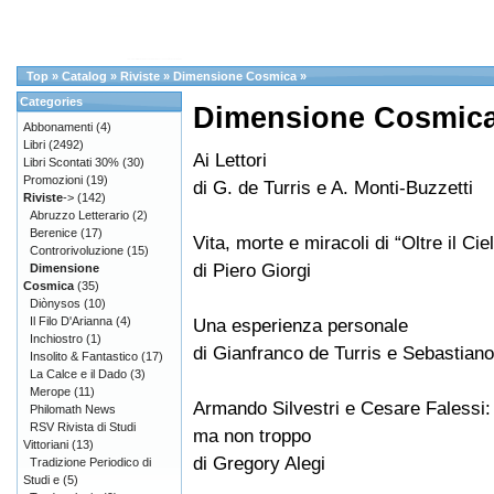
Top
»
Catalog
»
Riviste
»
Dimensione Cosmica
»
Categories
Dimensione Cosmica
Abbonamenti
(4)
Libri
(2492)
Ai Lettori
Libri Scontati 30%
(30)
Promozioni
(19)
di G. de Turris e A. Monti-Buzzetti
Riviste
->
(142)
Abruzzo Letterario
(2)
Berenice
(17)
Vita, morte e miracoli di “Oltre il Cie
Controrivoluzione
(15)
di Piero Giorgi
Dimensione
Cosmica
(35)
Diònysos
(10)
Il Filo D'Arianna
(4)
Una esperienza personale
Inchiostro
(1)
di Gianfranco de Turris e Sebastian
Insolito & Fantastico
(17)
La Calce e il Dado
(3)
Merope
(11)
Armando Silvestri e Cesare Falessi: 
Philomath News
RSV Rivista di Studi
ma non troppo
Vittoriani
(13)
di Gregory Alegi
Tradizione Periodico di
Studi e
(5)