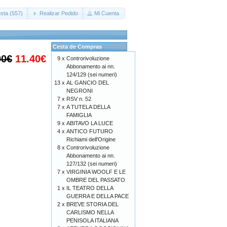
sta (557)
Realizar Pedido
Mi Cuenta
Cesta de Compras
00€
11.40€
9 x
Controrivoluzione
Abbonamento ai nn.
124/129 (sei numeri)
13 x
AL GANCIO DEL
NEGRONI
7 x
RSV n. 52
7 x
A TUTELA DELLA
FAMIGLIA
9 x
ABITAVO LA LUCE
4 x
ANTICO FUTURO
Richiami dell'Origine
8 x
Controrivoluzione
Abbonamento ai nn.
127/132 (sei numeri)
7 x
VIRGINIA WOOLF E LE
OMBRE DEL PASSATO
1 x
IL TEATRO DELLA
GUERRA E DELLA PACE
2 x
BREVE STORIA DEL
CARLISMO NELLA
PENISOLA ITALIANA