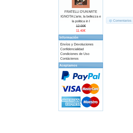
FRATELLI D'UN'ARTE
IGNOTA L’arte, la bellezza e
Comentarios
la politica in I
12.00€
11.40€
Información
Envíos y Devoluciones
Confidencialidad
Condiciones de Uso
Contáctenos
Aceptamos