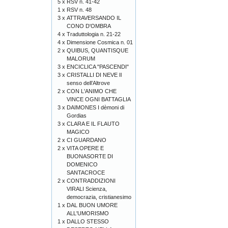
5 x
RSV n. 41-42
1 x
RSV n. 48
3 x
ATTRAVERSANDO IL
CONO D'OMBRA
4 x
Traduttologia n. 21-22
4 x
Dimensione Cosmica n. 01
2 x
QUIBUS, QUANTISQUE
MALORUM
3 x
ENCICLICA "PASCENDI"
3 x
CRISTALLI DI NEVE Il
senso dell’Altrove
2 x
CON L'ANIMO CHE
VINCE OGNI BATTAGLIA
3 x
DAIMONES I dèmoni di
Gordias
3 x
CLARA E IL FLAUTO
MAGICO
2 x
CI GUARDANO
2 x
VITA OPERE E
BUONASORTE DI
DOMENICO
SANTACROCE
2 x
CONTRADDIZIONI
VIRALI Scienza,
democrazia, cristianesimo
1 x
DAL BUON UMORE
ALL'UMORISMO
1 x
DALLO STESSO