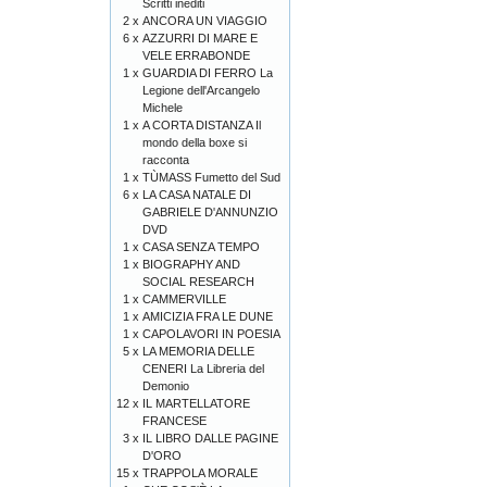
Scritti inediti
2 x
ANCORA UN VIAGGIO
6 x
AZZURRI DI MARE E
VELE ERRABONDE
1 x
GUARDIA DI FERRO La
Legione dell'Arcangelo
Michele
1 x
A CORTA DISTANZA Il
mondo della boxe si
racconta
1 x
TÙMASS Fumetto del Sud
6 x
LA CASA NATALE DI
GABRIELE D'ANNUNZIO
DVD
1 x
CASA SENZA TEMPO
1 x
BIOGRAPHY AND
SOCIAL RESEARCH
1 x
CAMMERVILLE
1 x
AMICIZIA FRA LE DUNE
1 x
CAPOLAVORI IN POESIA
5 x
LA MEMORIA DELLE
CENERI La Libreria del
Demonio
12 x
IL MARTELLATORE
FRANCESE
3 x
IL LIBRO DALLE PAGINE
D'ORO
15 x
TRAPPOLA MORALE