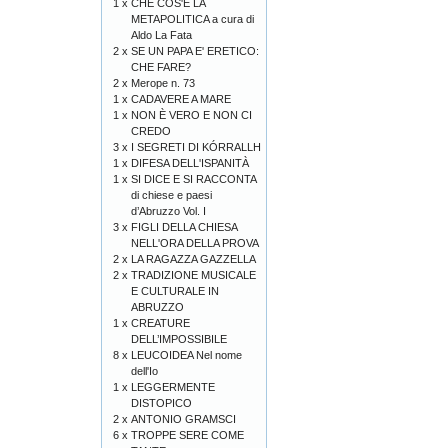
1 x
CHE COS'È LA
METAPOLITICA a cura di
Aldo La Fata
2 x
SE UN PAPA E' ERETICO:
CHE FARE?
2 x
Merope n. 73
1 x
CADAVERE A MARE
1 x
NON È VERO E NON CI
CREDO
3 x
I SEGRETI DI KÓRRALLH
1 x
DIFESA DELL'ISPANITÀ
1 x
SI DICE E SI RACCONTA
di chiese e paesi
d’Abruzzo Vol. I
3 x
FIGLI DELLA CHIESA
NELL'ORA DELLA PROVA
2 x
LA RAGAZZA GAZZELLA
2 x
TRADIZIONE MUSICALE
E CULTURALE IN
ABRUZZO
1 x
CREATURE
DELL’IMPOSSIBILE
8 x
LEUCOIDEA Nel nome
dell'Io
1 x
LEGGERMENTE
DISTOPICO
2 x
ANTONIO GRAMSCI
6 x
TROPPE SERE COME