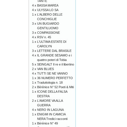
TANTE
4 x
BASSA MAREA
4 x
ULYSSA LO SA
1 x
L'ALBERO DELLE
CONCHIGLIE
3 x
UN BUGIARDO
GENTILUOMO
3 x
COMPASSIONE
4 x
RSV n. 45
1 x
L'ULTIMA ESTATE DI
CAROLYN
3 x
LETTERE DAL BRASILE
4 x
IL GRANDE SESAMO e i
quattro poteri di Tobia
5 x
SEINGALT Il re e il libertino
2 x
VAN BLUES
4 x
TUTTI SE NE VANNO
1 x
36 NUMERO PERFETTO
1 x
Traduttologia n. 18
2 x
Bérénice N° 52 Poeti & Miti
1 x
ICONE DELLA FALSA
DESTRA
2 x
L'AMORE VA ALLA
GUERRA
4 x
NERO IN LAGUNA
1 x
ENIGMI IN CAMICIA
NERA Tredici racconti
1 x
Bérénice N° 49