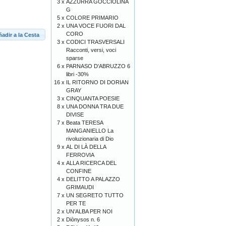
3 x
AZZURRA GOCCIOLINA
G
5 x
COLORE PRIMARIO
2 x
UNA VOCE FUORI DAL
CORO
adir a la Cesta
3 x
CODICI TRASVERSALI
Racconti, versi, voci
sparse
6 x
PARNASO D'ABRUZZO 6
libri -30%
16 x
IL RITORNO DI DORIAN
GRAY
3 x
CINQUANTA POESIE
8 x
UNA DONNA TRA DUE
DIVISE
7 x
Beata TERESA
MANGANIELLO La
rivoluzionaria di Dio
9 x
AL DI LÀ DELLA
FERROVIA
4 x
ALLA RICERCA DEL
CONFINE
4 x
DELITTO A PALAZZO
GRIMAUDI
7 x
UN SEGRETO TUTTO
PER TE
2 x
UN'ALBA PER NOI
2 x
Diònysos n. 6