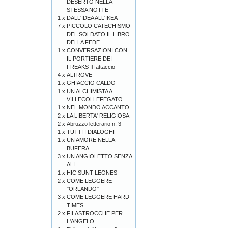
DESERTO NELLA
STESSA NOTTE
1 x
DALL'IDEA ALL'IKEA
7 x
PICCOLO CATECHISMO
DEL SOLDATO IL LIBRO
DELLA FEDE
1 x
CONVERSAZIONI CON
IL PORTIERE DEI
FREAKS Il fattaccio
4 x
ALTROVE
1 x
GHIACCIO CALDO
1 x
UN ALCHIMISTA A
VILLECOLLEFEGATO
1 x
NEL MONDO ACCANTO
2 x
LA LIBERTA' RELIGIOSA
2 x
Abruzzo letterario n. 3
1 x
TUTTI I DIALOGHI
1 x
UN AMORE NELLA
BUFERA
3 x
UN ANGIOLETTO SENZA
ALI
1 x
HIC SUNT LEONES
2 x
COME LEGGERE
"ORLANDO"
3 x
COME LEGGERE HARD
TIMES
2 x
FILASTROCCHE PER
L'ANGELO