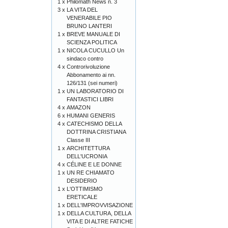
1 x
Philomath News n. 3
3 x
LA VITA DEL
VENERABILE PIO
BRUNO LANTERI
1 x
BREVE MANUALE DI
SCIENZA POLITICA
1 x
NICOLA CUCULLO Un
sindaco contro
4 x
Controrivoluzione
Abbonamento ai nn.
126/131 (sei numeri)
1 x
UN LABORATORIO DI
FANTASTICI LIBRI
4 x
AMAZON
6 x
HUMANI GENERIS
4 x
CATECHISMO DELLA
DOTTRINA CRISTIANA
Classe III
1 x
ARCHITETTURA
DELL'UCRONIA
4 x
CÉLINE E LE DONNE
1 x
UN RE CHIAMATO
DESIDERIO
1 x
L'OTTIMISMO
ERETICALE
1 x
DELL'IMPROVVISAZIONE
1 x
DELLA CULTURA, DELLA
VITA E DI ALTRE FATICHE