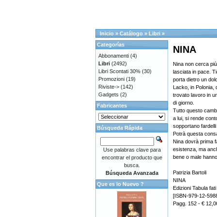
Inicio
»
Catálogo
»
Libri
»
Categorías
NINA
Abbonamenti
(4)
Libri
(2492)
Nina non cerca più 
Libri Scontati 30%
(30)
lasciata in pace. Ti
Promozioni
(19)
porta dietro un dol
Riviste->
(142)
Lacko, in Polonia, 
Gadgets
(2)
trovato lavoro in u
di giorno.
Fabricantes
Tutto questo cambi
a lui, si rende con
sopportano fardelli 
Búsqueda Rápida
Potrà questa consa
Nina dovrà prima fa
esistenza, ma anche 
Use palabras clave para
bene o male hanno u
encontrar el producto que
busca.
Patrizia Bartoli
Búsqueda Avanzada
NINA
Que es lo Nuevo ?
Edizioni Tabula fati
[ISBN-979-12-598
Pagg. 152 - € 12,0