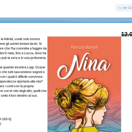
Ver Ce
12.
la felicità, vuole solo essere
ene gli uomini lontani da lei. Si
ore che l’ha costretta a fuggire da
dov’è nata, fino a Lucca, dove ha
n pub la sera e in una profumeria
a quando incontra Luigi. Grazie
to che tutti nascondono segreti e
con i quali è difficile convivere.
pevolezza riportarla alla vita?
re i conti con la propria
con le vite degli altri, quelli che
nito il loro destino al suo.
8-183-0]
0