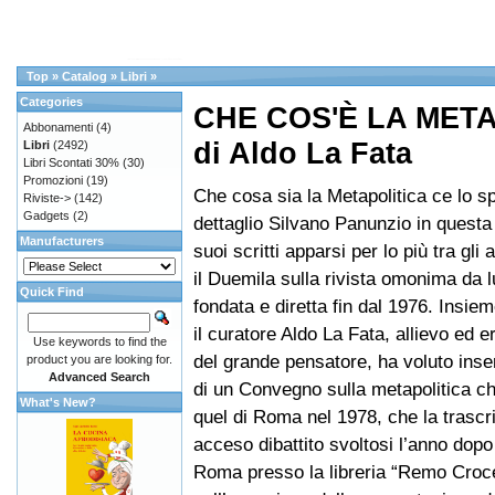
Top
»
Catalog
»
Libri
»
Categories
CHE COS'È LA META
Abbonamenti
(4)
di Aldo La Fata
Libri
(2492)
Libri Scontati 30%
(30)
Promozioni
(19)
Che cosa sia la Metapolitica ce lo s
Riviste->
(142)
Gadgets
(2)
dettaglio Silvano Panunzio in questa 
Manufacturers
suoi scritti apparsi per lo più tra gli
il Duemila sulla rivista omonima da l
Quick Find
fondata e diretta fin dal 1976. Insieme
il curatore Aldo La Fata, allievo ed e
Use keywords to find the
del grande pensatore, ha voluto inseri
product you are looking for.
Advanced Search
di un Convegno sulla metapolitica ch
What's New?
quel di Roma nel 1978, che la trascr
acceso dibattito svoltosi l’anno dop
Roma presso la libreria “Remo Croc