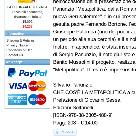
nell’occasione della presentazione de
LA CUCINA AFRODISIACA
Panunzio “Metapolitica, dalla Roma e
La via più seducente,
nuova Gerusalemme” e in cui presero 
divertente e folle a
15.00€
gesuita padre Fernando Bortone, l’e
14.25€
Giuseppe Palomba (uno dei pochi ac
Information
un periodo alla sua cerchia) e il sin
Shipping & Returns
Privacy Notice
Inoltre, in appendice, è stata inserita
Conditions of Use
di Sergio Panunzio, il noto giurista 
Contact Us
Benito Mussolini il progetto, realizzat
We Accept
“Metapolitica”. Il testo è impreziosi
Silvano Panunzio
CHE COS'È LA METAPOLITICA a cura
Prefazione di Giovanni Sessa
Edizioni Solfanelli
[ISBN-978-88-3305-488-9]
Pagg. 208 - € 14,00
Reviews