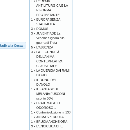
1 x
L'ERESIA
ANTILITURGICA E LA
RIFORMA
PROTESTANTE
1 x
EUROPA SENZA
STATUALITÀ
3 x
DOMUS
3 x
JUVENTÌADE La
Vecchia Signora alla
guerra di Troia
adir a la Cesta
5 x
L'ASSENZA
3 x
LA FECONDITÀ
DELL’ANIMA
CONTEMPLATIVA
CLAUSTRALE
1 x
LA QUERCIA DAI RAMI
D'ORO
1 x
IL DONO DEL
DIAVOLO
1 x
IL FANTASY DI
MELANIA FUSCONI
sconto 30%
1 x
ERA IL MAGGIO
ODOROSO...
1 x
Controrivoluzione n. 133
1 x
ANIMA SPERDUTA
1 x
BRUCIA ANCHE ORA
3 x
L'ENCICLICA CHE