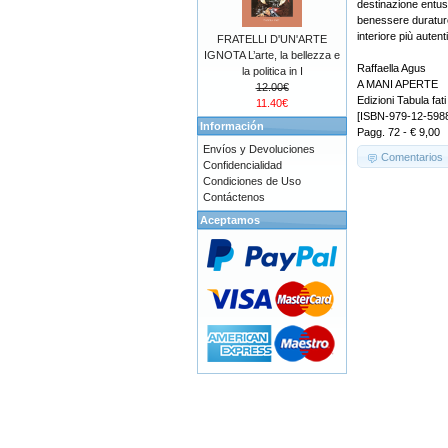
destinazione entus
benessere duraturo
interiore più autent
FRATELLI D'UN'ARTE
IGNOTA L’arte, la bellezza e
Raffaella Agus
la politica in I
A MANI APERTE
12.00€
Edizioni Tabula fati
11.40€
[ISBN-979-12-598
Información
Pagg. 72 - € 9,00
Envíos y Devoluciones
Comentarios
Confidencialidad
Condiciones de Uso
Contáctenos
Aceptamos