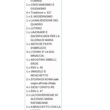
FUMARE
1 x
CRISTIANESIMO E
GIUDAISMO
4 x
Tradizione n. 617
1 x
IL MODERNISMO
1 x
LA MALEDIZIONE DEL
QUADRO
1 x
LUTERO
1 x
LAVORARE E
SACRIFICARSI PER LA
GLORIA DI MARIA
1 x
ANTICHE FESTE
D'ABRUZZO
3 x
L'UOMO E' LA SUA
MINACCIA
1 x
AGOSTINO IMBELLI,
EROE
1 x
RSV n. 45
1 x
VANGELO E
MOSCHETTO
2 x
STORIA DI ROMA dalle
origini all'Unità d'Italia
4 x
GESU' CRISTO RE
1 x
RSV n. 47
2 x
LA CONVERSIONE DI
ALFONSO MARIA
RATISBONNE
1 x
A BRACCETTO CON LA