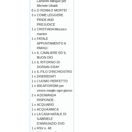
Lamento bilingue per
Michele Ubaldi
6 x
O ROMA O MORTE!
3 x
COME LEGGERE
PRIDE AND
PREJUDICE
1 x
CRISTIADA Messico
martire
1 x
FATALE
APPUNTAMENTO A
PARIGI
1 x
IL CAVALIERE ED IL
BUON DIO
1 x
IL RITORNO DI
DORIAN GRAY
1 x
IL FILO D'INCHIOSTRO
1 x
DISEREDATI
1 x
L'UOMO PERFETTO
1 x
600 AFORISMI per
vivere meglio ogni giorno
2 x
A DOMANDA
RISPONDE..
1 x
ACQUARIO
1 x
ACQUA AMICA
1 x
LA CASA NATALE DI
GABRIELE
D'ANNUNZIO DVD
1 x
RSV n. 48