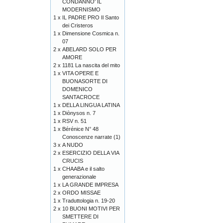
CONDANNO' IL
MODERNISMO
1 x
IL PADRE PRO Il Santo
dei Cristeros
1 x
Dimensione Cosmica n.
07
2 x
ABELARD SOLO PER
AMORE
2 x
1181 La nascita del mito
1 x
VITA OPERE E
BUONASORTE DI
DOMENICO
SANTACROCE
1 x
DELLA LINGUA LATINA
1 x
Diònysos n. 7
1 x
RSV n. 51
1 x
Bérénice N° 48
Conoscenze narrate (1)
3 x
A NUDO
2 x
ESERCIZIO DELLA VIA
CRUCIS
1 x
CHAABA e il salto
generazionale
1 x
LA GRANDE IMPRESA
2 x
ORDO MISSAE
1 x
Traduttologia n. 19-20
2 x
10 BUONI MOTIVI PER
SMETTERE DI