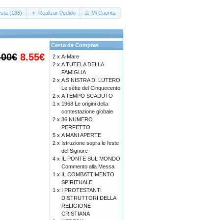
sta (185)
Realizar Pedido
Mi Cuenta
Cesta de Compras
.00€
8.55€
2 x
A-Mare
2 x
A TUTELA DELLA
FAMIGLIA
2 x
A SINISTRA DI LUTERO
Le sètte del Cinquecento
2 x
A TEMPO SCADUTO
1 x
1968 Le origini della
contestazione globale
2 x
36 NUMERO
PERFETTO
5 x
A MANI APERTE
2 x
Istruzione sopra le feste
del Signore
4 x
IL PONTE SUL MONDO
Commento alla Messa
1 x
IL COMBATTIMENTO
SPIRITUALE
1 x
I PROTESTANTI
DISTRUTTORI DELLA
RELIGIONE
CRISTIANA