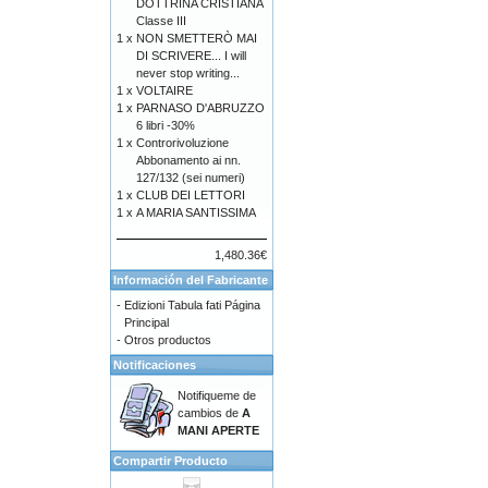
DOTTRINA CRISTIANA
Classe III
1 x
NON SMETTERÒ MAI
DI SCRIVERE... I will
never stop writing...
1 x
VOLTAIRE
1 x
PARNASO D'ABRUZZO
6 libri -30%
1 x
Controrivoluzione
Abbonamento ai nn.
127/132 (sei numeri)
1 x
CLUB DEI LETTORI
1 x
A MARIA SANTISSIMA
1,480.36€
Información del Fabricante
-
Edizioni Tabula fati Página
Principal
-
Otros productos
Notificaciones
Notifiqueme de
cambios de
A
MANI APERTE
Compartir Producto