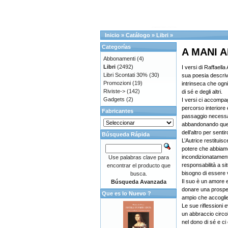
Inicio
»
Catálogo
»
Libri
»
Categorías
A MANI 
Abbonamenti
(4)
Libri
(2492)
I versi di Raffaell
Libri Scontati 30%
(30)
sua poesia descriv
Promozioni
(19)
intrinseca che ogn
Riviste->
(142)
di sé e degli altri.
Gadgets
(2)
I versi ci accomp
percorso interiore 
Fabricantes
passaggio necessar
abbandonando quel
dell’altro per sentir
Búsqueda Rápida
L’Autrice restituisc
potere che abbiamo
incondizionatament
Use palabras clave para
responsabilità a si
encontrar el producto que
bisogno di essere v
busca.
Il suo è un amore 
Búsqueda Avanzada
donare una prospet
Que es lo Nuevo ?
ampio che accoglie
Le sue riflessioni 
un abbraccio circo
nel dono di sé e c