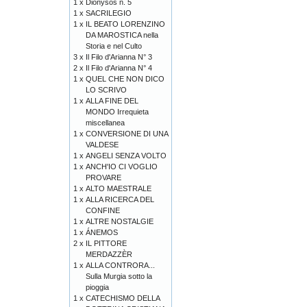
1 x
Diònysos n. 5
1 x
SACRILEGIO
1 x
IL BEATO LORENZINO
DA MAROSTICA nella
Storia e nel Culto
3 x
Il Filo d'Arianna N° 3
2 x
Il Filo d'Arianna N° 4
1 x
QUEL CHE NON DICO
LO SCRIVO
1 x
ALLA FINE DEL
MONDO Irrequieta
miscellanea
1 x
CONVERSIONE DI UNA
VALDESE
1 x
ANGELI SENZA VOLTO
1 x
ANCH'IO CI VOGLIO
PROVARE
1 x
ALTO MAESTRALE
1 x
ALLA RICERCA DEL
CONFINE
1 x
ALTRE NOSTALGIE
1 x
ÁNEMOS
2 x
IL PITTORE
MERDAZZÈR
1 x
ALLA CONTRORA...
Sulla Murgia sotto la
pioggia
1 x
CATECHISMO DELLA