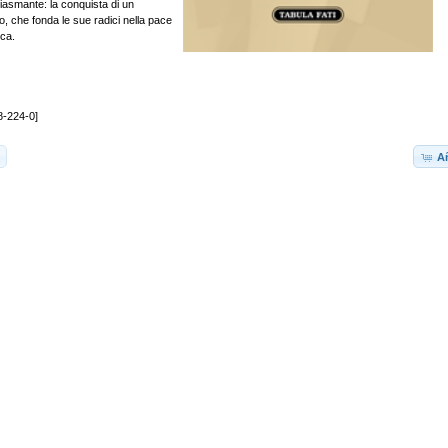
iasmante: la conquista di un
, che fonda le sue radici nella pace
ica.
8-224-0]
Añ