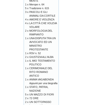
MENTE
1 x
Merope n. 64
5 x
Tradizione n. 615
3 x
PASCOLI E GLI
ANIMALI DA CORTILE
4 x
AMORE E VIOLENZA
4 x
LA CITTÀ CHE VOLEVA
VOLARE
2 x
MORFOLOGIA DEL
RIMPIANTO
1 x
UNA DISPUTA TRA UN
AVVOCATO ED UN
MINISTRO
PROTESTANTE
1 x
RSV n. 52
2 x
GIUSTIZIA ALL'ALBA
1 x
IL MIO TESTAMENTO
POLITICO
1 x
CERIMONIALE DEL
RITO ROMANO
ANTICO
1 x
ANIMA VAGABONDA
Appunti per una biografia
1 x
STATO, PATRIA,
NAZIONE
5 x
UN MAZZO DI FIORI
2 x
72 ORE
2 x
UN SOTTOPASSO