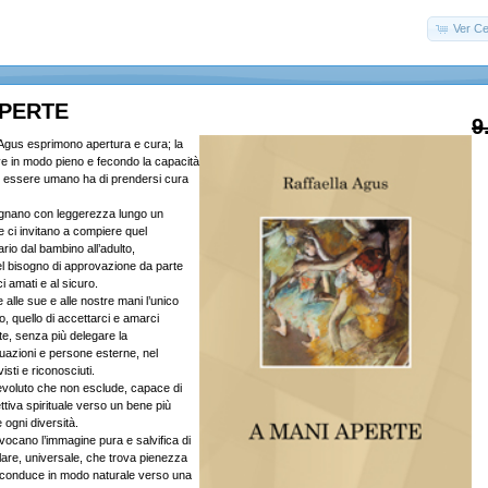
Ver Ce
APERTE
9
a Agus esprimono apertura e cura; la
e in modo pieno e fecondo la capacità
i essere umano ha di prendersi cura
agnano con leggerezza lungo un
e ci invitano a compiere quel
io dal bambino all’adulto,
 bisogno di approvazione da parte
ci amati e al sicuro.
e alle sue e alle nostre mani l’unico
, quello di accettarci e amarci
e, senza più delegare la
tuazioni e persone esterne, nel
isti e riconosciuti.
evoluto che non esclude, capace di
tiva spirituale verso un bene più
 ogni diversità.
evocano l’immagine pura e salvifica di
lare, universale, che trova pienezza
i conduce in modo naturale verso una