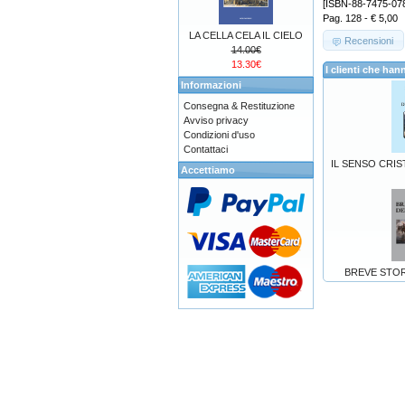
[ISBN-88-7475-078
Pag. 128 - € 5,00
LA CELLA CELA IL CIELO
Recensioni
14.00€
13.30€
I clienti che h
Informazioni
Consegna & Restituzione
Avviso privacy
Condizioni d'uso
Contattaci
IL SENSO CRIS
Accettiamo
BREVE STOR