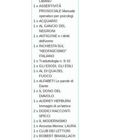
LIBANO
1 x
ASSERTIVITÀ
PROSOCIALE Manuale
operativo per psicologi
1 x
ACQUARIO
1 x
AL GANCIO DEL
NEGRONI
1 x
ANTIGONE e i diritti
dell'uomo
1 x
INCHIESTA SUL
“NEOFASCISMO”
ITALIANO
1 x
Traduttologia n. 9-10
1 x
GLI ESODI, GLI ESILI
1 x
AL DI QUA DEL
FUOCO
1 x
ALFABETI Le parole di
Dante
1 x
IL DONO DEL
DIAVOLO
1 x
AUDREY HEPBURN
Immagini di un’attrice
2 x
DODICI RACCONTI
SPICCI
1 x
IL MODERNISMO
1 x
Assunta Menna: LAURA
1 x
CLUB DEI LETTORI
2 x
ROBERT BRASILLACH