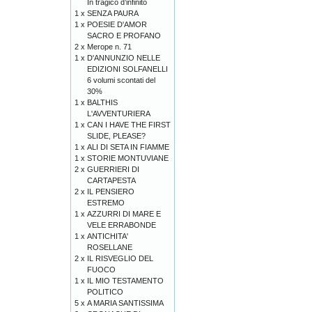
In tragico d’infinito
1 x
SENZA PAURA
1 x
POESIE D'AMOR
SACRO E PROFANO
2 x
Merope n. 71
1 x
D'ANNUNZIO NELLE
EDIZIONI SOLFANELLI
6 volumi scontati del
30%
1 x
BALTHIS
L'AVVENTURIERA
1 x
CAN I HAVE THE FIRST
SLIDE, PLEASE?
1 x
ALI DI SETA IN FIAMME
1 x
STORIE MONTUVIANE
2 x
GUERRIERI DI
CARTAPESTA
2 x
IL PENSIERO
ESTREMO
1 x
AZZURRI DI MARE E
VELE ERRABONDE
1 x
ANTICHITA'
ROSELLANE
2 x
IL RISVEGLIO DEL
FUOCO
1 x
IL MIO TESTAMENTO
POLITICO
5 x
A MARIA SANTISSIMA