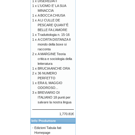
1 x
DISEREDATI
1 x
L'UOMO E' LA SUA
MINACCIA
1 x
A BOCCA CHIUSA
1 x
A LI CULLE DE
PESCARE QUANT’È
BELLE FA L’AMORE
1 x
Traduttologia n. 15-16
1 x
A CORTA DISTANZA Il
mondo della boxe si
racconta
2 x
A MARGINE Teoria
critica e sociologia della
letteratura
1 x
BRUCIA ANCHE ORA
2 x
36 NUMERO
PERFETTO
1 x
ERA IL MAGGIO
ODOROSO...
3 x
BREVIARIO DI
ITALIANO 18 punti per
salvare la nostra lingua
1,770.81€
Info Produttore
-
Edizioni Tabula fati
Homepage