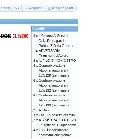
arrello (177)
Acquista
Il mio account
Carrello
.00€
3.50€
3 x
Il Cinema Al Servizio
Della Propaganda,
Politica E Della Guerra
1 x
ADVERSARIA
Frammenti d'Autore
2 x
IL FILO D'INCHIOSTRO
4 x
Controrivoluzione
Abbonamento ai nn.
124/129 (sei numeri)
4 x
Controrivoluzione
Abbonamento ai nn.
127/132 (sei numeri)
4 x
Controrivoluzione
Abbonamento ai nn.
125/130 (sei numeri)
2 x
A-Mare
3 x
1181 La nascita del mito
2 x
A SINISTRA DI LUTERO
Le sètte del Cinquecento
4 x
1968 Le origini della
contestazione globale