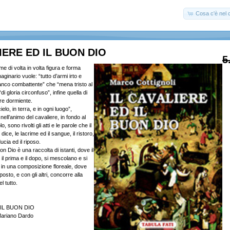
Cosa c'è nel c
IERE ED IL BUON DIO
5
me di volta in volta figura e forma
ginario vuole: “tutto d’armi irto e
tanco combattente” che “mena tristo al
di gloria circonfuso”, infine quella di
re dormiente.
ielo, in terra, e in ogni luogo”,
nell’animo del cavaliere, in fondo al
, sono rivolti gli atti e le parole che il
ice, le lacrime ed il sangue, il ristoro,
ducia ed il riposo.
uon Dio è una raccolta di istanti, dove il
 il prima e il dopo, si mescolano e si
in una composizione floreale, dove
 posto, e con gli altri, concorre alla
l tutto.
 IL BUON DIO
Mariano Dardo