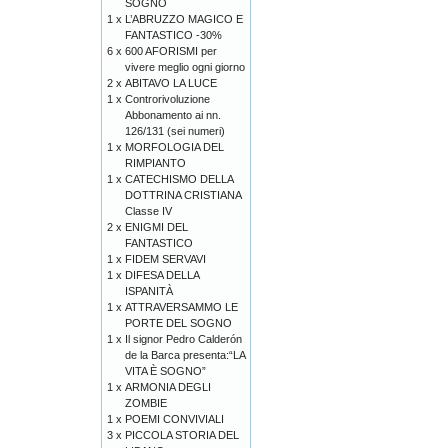
SOGNO
1 x
L’ABRUZZO MAGICO E
FANTASTICO -30%
6 x
600 AFORISMI per
vivere meglio ogni giorno
2 x
ABITAVO LA LUCE
1 x
Controrivoluzione
Abbonamento ai nn.
126/131 (sei numeri)
1 x
MORFOLOGIA DEL
RIMPIANTO
1 x
CATECHISMO DELLA
DOTTRINA CRISTIANA
Classe IV
2 x
ENIGMI DEL
FANTASTICO
1 x
FIDEM SERVAVI
1 x
DIFESA DELLA
ISPANITÀ
1 x
ATTRAVERSAMMO LE
PORTE DEL SOGNO
1 x
Il signor Pedro Calderón
de la Barca presenta:“LA
VITA È SOGNO”
1 x
ARMONIA DEGLI
ZOMBIE
1 x
POEMI CONVIVIALI
3 x
PICCOLA STORIA DEL