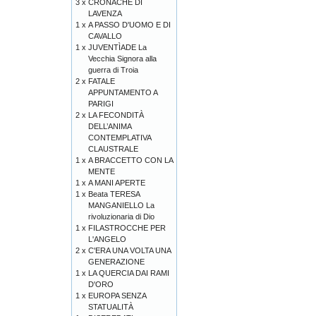
3 x
CRONACHE DI
LAVENZA
1 x
A PASSO D'UOMO E DI
CAVALLO
1 x
JUVENTÌADE La
Vecchia Signora alla
guerra di Troia
2 x
FATALE
APPUNTAMENTO A
PARIGI
2 x
LA FECONDITÀ
DELL’ANIMA
CONTEMPLATIVA
CLAUSTRALE
1 x
A BRACCETTO CON LA
MENTE
1 x
A MANI APERTE
1 x
Beata TERESA
MANGANIELLO La
rivoluzionaria di Dio
1 x
FILASTROCCHE PER
L'ANGELO
2 x
C'ERA UNA VOLTA UNA
GENERAZIONE
1 x
LA QUERCIA DAI RAMI
D'ORO
1 x
EUROPA SENZA
STATUALITÀ