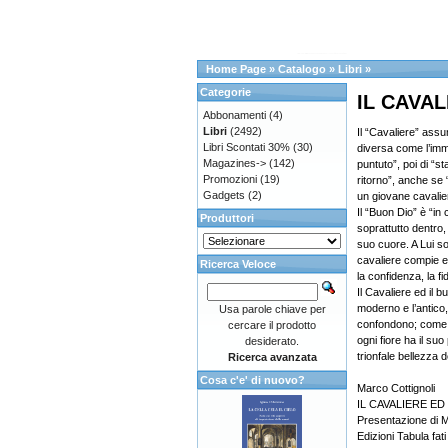
Home Page
»
Catalogo
»
Libri
»
Categorie
IL CAVAL
Abbonamenti
(4)
Libri
(2492)
Il “Cavaliere” assu
Libri Scontati 30%
(30)
diversa come l’imma
Magazines->
(142)
puntuto”, poi di “s
Promozioni
(19)
ritorno”, anche se “
Gadgets
(2)
un giovane cavalie
Il “Buon Dio” è “in c
Produttori
soprattutto dentro, 
suo cuore. A Lui solo
cavaliere compie e d
Ricerca Veloce
la confidenza, la fi
Il Cavaliere ed il b
moderno e l’antico,
Usa parole chiave per
confondono; come 
cercare il prodotto
ogni fiore ha il suo
desiderato.
trionfale bellezza de
Ricerca avanzata
Cosa c'e' di nuovo?
Marco Cottignoli
IL CAVALIERE ED
Presentazione di 
Edizioni Tabula fati