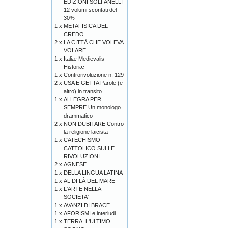
EDIZIONI SOLFANELLI
12 volumi scontati del
30%
1 x
METAFISICA DEL
CREDO
2 x
LA CITTÀ CHE VOLEVA
VOLARE
1 x
Italiæ Medievalis
Historiæ
1 x
Controrivoluzione n. 129
2 x
USA E GETTA Parole (e
altro) in transito
1 x
ALLEGRA PER
SEMPRE Un monologo
drammatico
2 x
NON DUBITARE Contro
la religione laicista
1 x
CATECHISMO
CATTOLICO SULLE
RIVOLUZIONI
2 x
AGNESE
1 x
DELLA LINGUA LATINA
1 x
AL DI LÀ DEL MARE
1 x
L'ARTE NELLA
SOCIETA'
1 x
AVANZI DI BRACE
1 x
AFORISMI e interludi
1 x
TERRA. L'ULTIMO