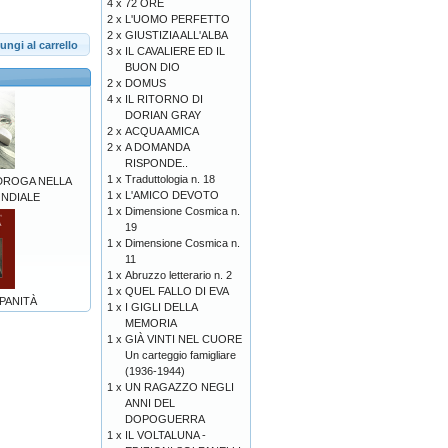
4 x
72 ORE
2 x
L'UOMO PERFETTO
2 x
GIUSTIZIA ALL'ALBA
ungi al carrello
3 x
IL CAVALIERE ED IL
BUON DIO
2 x
DOMUS
4 x
IL RITORNO DI
DORIAN GRAY
2 x
ACQUA AMICA
2 x
A DOMANDA
RISPONDE..
1 x
Traduttologia n. 18
 DROGA NELLA
1 x
L'AMICO DEVOTO
ONDIALE
1 x
Dimensione Cosmica n.
19
1 x
Dimensione Cosmica n.
11
1 x
Abruzzo letterario n. 2
1 x
QUEL FALLO DI EVA
SPANITÀ
1 x
I GIGLI DELLA
MEMORIA
1 x
GIÀ VINTI NEL CUORE
Un carteggio famigliare
(1936-1944)
1 x
UN RAGAZZO NEGLI
ANNI DEL
DOPOGUERRA
1 x
IL VOLTALUNA -