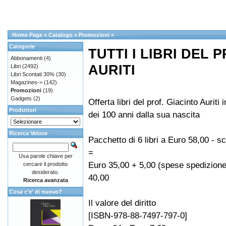
Home Page
»
Catalogo
»
Promozioni
»
Categorie
TUTTI I LIBRI DEL 
Abbonamenti
(4)
AURITI
Libri
(2492)
Libri Scontati 30%
(30)
Magazines->
(142)
Promozioni
(19)
Gadgets
(2)
Offerta libri del prof. Giacinto Auriti
Produttori
dei 100 anni dalla sua nascita
Ricerca Veloce
Pacchetto di 6 libri a Euro 58,00 - 
=
Usa parole chiave per
Euro 35,00 + 5,00 (spese spedizione
cercare il prodotto
desiderato.
40,00
Ricerca avanzata
Cosa c'e' di nuovo?
Il valore del diritto
[ISBN-978-88-7497-797-0]