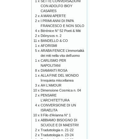
1 x
SETTE CONVERSAZIONI
CON ADOLFO BIOY
CASARES
2 x
A MANI APERTE
2 x
I PRIMI ANNI DI PAPA
FRANCESCO E NON SOLO
4 x
Bérénice N° 52 Poeti & Miti
2 x
Diònysos n. 2
11 x
BANDELLO & CO
1 x
AFORISMI
5 x
ARABA FENICE L’immortalità
dei miti nella vita dell’uomo
1 x
CARLISMO PER
NAPOLITANI
8 x
DIAMANTI ROSA
1 x
ALLA FINE DEL MONDO
Irrequieta miscellanea
3 x
AH L'AMOUR
10 x
Dimensione Cosmica n. 04
2 x
PENSARE
L'ARCHITETTURA
4 x
CONVERSIONE DI UN
ISRAELITA
10 x
Il Filo d'Arianna N° 1
1 x
ABBIAMO BISOGNO DI
SCUOLE E DI MAESTRI!
2 x
Traduttologia n. 21-22
2 x
Traduttologia n. 23-24