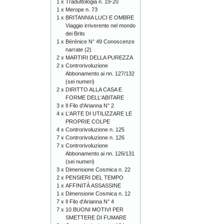
1 x
Traduttologia n. 19-20
1 x
Merope n. 73
1 x
BRITANNIA LUCI E OMBRE
Viaggio irriverente nel mondo
dei Brits
1 x
Bérénice N° 49 Conoscenze
narrate (2)
2 x
MARTIRI DELLA PUREZZA
2 x
Controrivoluzione
Abbonamento ai nn. 127/132
(sei numeri)
2 x
DIRITTO ALLA CASA E
FORME DELL'ABITARE
3 x
Il Filo d'Arianna N° 2
4 x
L'ARTE DI UTILIZZARE LE
PROPRIE COLPE
4 x
Controrivoluzione n. 125
7 x
Controrivoluzione n. 126
7 x
Controrivoluzione
Abbonamento ai nn. 126/131
(sei numeri)
3 x
Dimensione Cosmica n. 22
2 x
PENSIERI DEL TEMPO
1 x
AFFINITÀ ASSASSINE
1 x
Dimensione Cosmica n. 12
7 x
Il Filo d'Arianna N° 4
7 x
10 BUONI MOTIVI PER
SMETTERE DI FUMARE