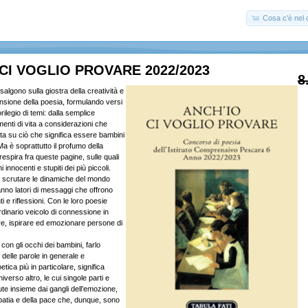
Cosa c'è nel c
CI VOGLIO PROVARE 2022/2023
8
salgono sulla giostra della creatività e
ensione della poesia, formulando versi
rilegio di temi: dalla semplice
enti di vita a considerazioni che
tta su ciò che significa essere bambini
a è soprattutto il profumo della
espira fra queste pagine, sulle quali
i innocenti e stupiti dei più piccoli.
e scrutare le dinamiche del mondo
anno latori di messaggi che offrono
i e riflessioni. Con le loro poesie
dinario veicolo di connessione in
re, ispirare ed emozionare persone di
on gli occhi dei bambini, farlo
e delle parole in generale e
tica più in particolare, significa
verso altro, le cui singole parti e
ute insieme dai gangli dell’emozione,
mpatia e della pace che, dunque, sono