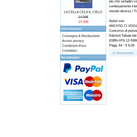
più che semplici c
continuamente il let
mondo diverso / Ti f
LA CELLA CELA IL CIELO
14.00€
Autori vari
13.30€
ANCH'IO CI VOG
Informazioni
Concorso di poesi
Edizioni Tabula fati
Consegna & Restituzione
[ISBN-979-12-598
Avviso privacy
Pagg. 64 - € 8,00
Condizioni d'uso
Contattaci
Recensioni
Accettiamo