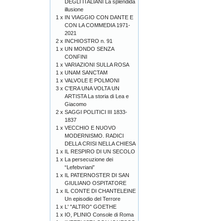
DEGLI ITALIANI La splendida
illusione
1 x
IN VIAGGIO CON DANTE E
CON LA COMMEDIA 1971-
2021
2 x
INCHIOSTRO n. 91
1 x
UN MONDO SENZA
CONFINI
1 x
VARIAZIONI SULLA ROSA
1 x
UNAM SANCTAM
1 x
VALVOLE E POLMONI
3 x
C'ERA UNA VOLTA UN
ARTISTA La storia di Lea e
Giacomo
2 x
SAGGI POLITICI III 1833-
1837
1 x
VECCHIO E NUOVO
MODERNISMO. RADICI
DELLA CRISI NELLA CHIESA
1 x
IL RESPIRO DI UN SECOLO
1 x
La persecuzione dei
“Lefebvriani”
1 x
IL PATERNOSTER DI SAN
GIULIANO OSPITATORE
1 x
IL CONTE DI CHANTELEINE
Un episodio del Terrore
1 x
L' "ALTRO" GOETHE
1 x
IO, PLINIO Console di Roma