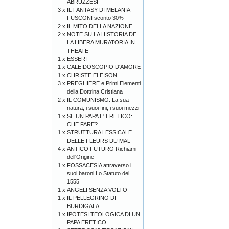
ABRUZZESI
3 x
IL FANTASY DI MELANIA
FUSCONI sconto 30%
2 x
IL MITO DELLA NAZIONE
2 x
NOTE SU LA HISTORIA DE
LA LIBERA MURATORIA IN
THEATE
1 x
ESSERI
1 x
CALEIDOSCOPIO D'AMORE
1 x
CHRISTE ELEISON
3 x
PREGHIERE e Primi Elementi
della Dottrina Cristiana
2 x
IL COMUNISMO. La sua
natura, i suoi fini, i suoi mezzi
1 x
SE UN PAPA E' ERETICO:
CHE FARE?
1 x
STRUTTURA LESSICALE
DELLE FLEURS DU MAL
4 x
ANTICO FUTURO Richiami
dell'Origine
1 x
FOSSACESIA attraverso i
suoi baroni Lo Statuto del
1555
1 x
ANGELI SENZA VOLTO
1 x
IL PELLEGRINO DI
BURDIGALA
1 x
IPOTESI TEOLOGICA DI UN
PAPA ERETICO