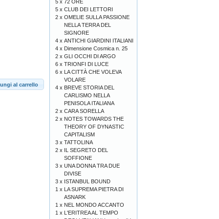
5 x
72 ORE
5 x
CLUB DEI LETTORI
2 x
OMELIE SULLA PASSIONE
NELLA TERRA DEL
SIGNORE
4 x
ANTICHI GIARDINI ITALIANI
4 x
Dimensione Cosmica n. 25
2 x
GLI OCCHI DI ARGO
6 x
TRIONFI DI LUCE
6 x
LA CITTÀ CHE VOLEVA
VOLARE
ungi al carrello
4 x
BREVE STORIA DEL
CARLISMO NELLA
PENISOLA ITALIANA
2 x
CARA SORELLA
2 x
NOTES TOWARDS THE
THEORY OF DYNASTIC
CAPITALISM
3 x
TATTOLINA
2 x
IL SEGRETO DEL
SOFFIONE
3 x
UNA DONNA TRA DUE
DIVISE
3 x
ISTANBUL BOUND
1 x
LA SUPREMA PIETRA DI
ASNARK
1 x
NEL MONDO ACCANTO
1 x
L'ERITREA AL TEMPO