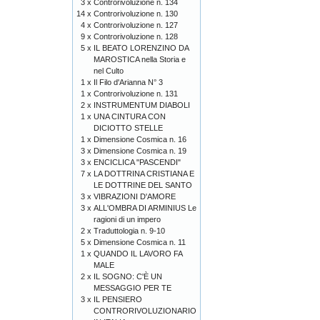
3 x
Controrivoluzione n. 134
14 x
Controrivoluzione n. 130
4 x
Controrivoluzione n. 127
9 x
Controrivoluzione n. 128
5 x
IL BEATO LORENZINO DA
MAROSTICA nella Storia e
nel Culto
1 x
Il Filo d'Arianna N° 3
1 x
Controrivoluzione n. 131
2 x
INSTRUMENTUM DIABOLI
1 x
UNA CINTURA CON
DICIOTTO STELLE
1 x
Dimensione Cosmica n. 16
3 x
Dimensione Cosmica n. 19
3 x
ENCICLICA "PASCENDI"
7 x
LA DOTTRINA CRISTIANA E
LE DOTTRINE DEL SANTO
3 x
VIBRAZIONI D'AMORE
3 x
ALL'OMBRA DI ARMINIUS Le
ragioni di un impero
2 x
Traduttologia n. 9-10
5 x
Dimensione Cosmica n. 11
1 x
QUANDO IL LAVORO FA
MALE
2 x
IL SOGNO: C'È UN
MESSAGGIO PER TE
3 x
IL PENSIERO
CONTRORIVOLUZIONARIO