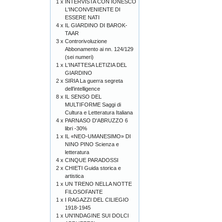
1 x
INTERVISTA CON IONESCO
L'INCONVENIENTE DI
ESSERE NATI
4 x
IL GIARDINO DI BAROK-
TAAR
3 x
Controrivoluzione
Abbonamento ai nn. 124/129
(sei numeri)
1 x
L'INATTESA LETIZIA DEL
GIARDINO
2 x
SIRIA La guerra segreta
dell’intelligence
8 x
IL SENSO DEL
MULTIFORME Saggi di
Cultura e Letteratura Italiana
4 x
PARNASO D'ABRUZZO 6
libri -30%
1 x
IL «NEO-UMANESIMO» DI
NINO PINO Scienza e
letteratura
4 x
CINQUE PARADOSSI
2 x
CHIETI Guida storica e
artistica
1 x
UN TRENO NELLA NOTTE
FILOSOFANTE
1 x
I RAGAZZI DEL CILIEGIO
1918-1945
1 x
UN'INDAGINE SUI DOLCI