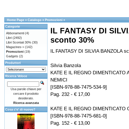
Home Page
»
Catalogo
»
Promozioni
»
Categorie
IL FANTASY DI SIL
Abbonamenti
(4)
sconto 30%
Libri
(2492)
Libri Scontati 30%
(30)
Magazines->
(142)
IL FANTASY DI SILVIA BANZOLA sc
Promozioni
(19)
Gadgets
(2)
Produttori
Silvia Banzola
KATE E IL REGNO DIMENTICATO A
Ricerca Veloce
NEMICI
[ISBN-978-88-7475-534-9]
Usa parole chiave per
Pag. 232 - € 17,00
cercare il prodotto
desiderato.
Ricerca avanzata
KATE E IL REGNO DIMENTICATO 
Cosa c'e' di nuovo?
[ISBN-978-88-7475-681-0]
Pag. 152 - € 13,00