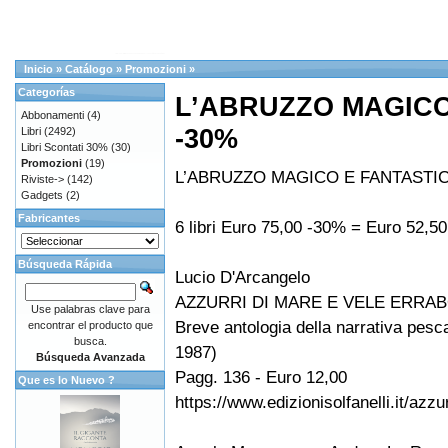
Inicio
»
Catálogo
»
Promozioni
»
Categorías
L’ABRUZZO MAGICO
Abbonamenti
(4)
-30%
Libri
(2492)
Libri Scontati 30%
(30)
Promozioni
(19)
L’ABRUZZO MAGICO E FANTASTI
Riviste->
(142)
Gadgets
(2)
Fabricantes
6 libri Euro 75,00 -30% = Euro 52,50
Búsqueda Rápida
Lucio D'Arcangelo
AZZURRI DI MARE E VELE ERRA
Use palabras clave para
Breve antologia della narrativa pesc
encontrar el producto que
busca.
1987)
Búsqueda Avanzada
Pagg. 136 - Euro 12,00
Que es lo Nuevo ?
https://www.edizionisolfanelli.it/azz