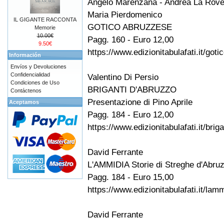
Angelo Marenzana - Andrea La Rove
Maria Pierdomenico
IL GIGANTE RACCONTA
GOTICO ABRUZZESE
Memorie
10.00€
Pagg. 160 - Euro 12,00
9.50€
https://www.edizionitabulafati.it/go
Información
Envíos y Devoluciones
Confidencialidad
Valentino Di Persio
Condiciones de Uso
BRIGANTI D'ABRUZZO
Contáctenos
Presentazione di Pino Aprile
Aceptamos
Pagg. 184 - Euro 12,00
https://www.edizionitabulafati.it/bri
David Ferrante
L'AMMIDIA Storie di Streghe d'Abru
Pagg. 184 - Euro 15,00
https://www.edizionitabulafati.it/lam
David Ferrante