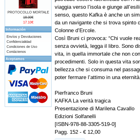
viaggia verso l’isola e giunge all’esili
PROTOCOLLO MORTALE
senso, questo Kafka è anche un simbo
18.00€
da un navigante che si trova spinto d
17.10€
Colonne d’Ercole.
Información
Envíos y Devoluciones
Così Bruni ci provoca: “Chi vuole re
Confidencialidad
senza ovvietà, legga il libro. Sono di
Condiciones de Uso
Contáctenos
vita, in quella immortale che non co
Aceptamos
procedimenti. Solo in questa vita so
bellezza che si consuma nel passaggi
poter fermare l’attimo in una eternità
Pierfranco Bruni
KAFKA La verità tragica
Presentazione di Marilena Cavallo
Edizioni Solfanelli
[ISBN-978-88-3305-519-0]
Pagg. 152 - € 12,00