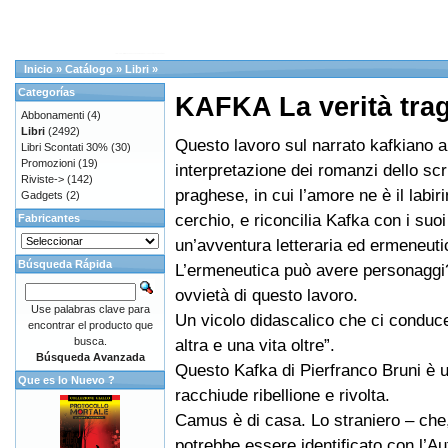
Inicio
»
Catálogo
»
Libri
»
Categorías
KAFKA La verità tra
Abbonamenti
(4)
Libri
(2492)
Questo lavoro sul narrato kafkiano 
Libri Scontati 30%
(30)
Promozioni
(19)
interpretazione dei romanzi dello scr
Riviste->
(142)
praghese, in cui l’amore ne è il labirin
Gadgets
(2)
cerchio, e riconcilia Kafka con i suo
Fabricantes
un’avventura letteraria ed ermeneuti
Búsqueda Rápida
L’ermeneutica può avere personaggi?
ovvietà di questo lavoro.
Use palabras clave para
Un vicolo didascalico che ci conduce
encontrar el producto que
busca.
altra e una vita oltre”.
Búsqueda Avanzada
Questo Kafka di Pierfranco Bruni è 
Que es lo Nuevo ?
racchiude ribellione e rivolta.
Camus è di casa. Lo straniero – che
potrebbe essere identificato con l’A